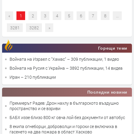
«
1
2
3
4
5
6
7
8
...
3281
3282
»
Горещи теми
Войната на Израел с "Хамас"
– 309 публикации, 1 видео
Войната на Русия с Украйна
– 3892 публикации, 14 видеа
Иран
– 210 публикации
Последни новини
Премиерът Радев: Дрон нахлу в българското въздушно
пространство и се взриви
БАБХ иззе близо 800 кг овча лой без документи от автобус
8 екипа огнеборци, доброволци и горски се включиха в
гасенето на два пожара в област Хасково