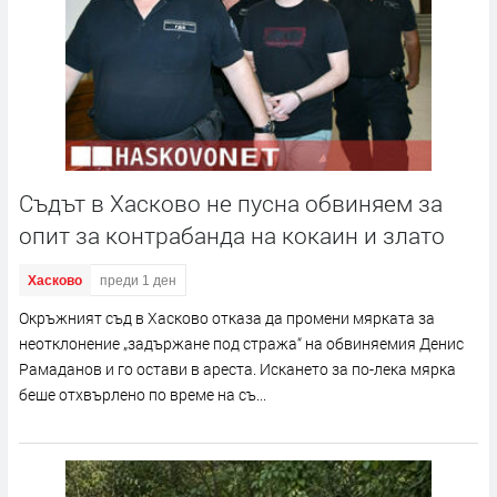
Съдът в Хасково не пусна обвиняем за
опит за контрабанда на кокаин и злато
Хасково
преди 1 ден
Окръжният съд в Хасково отказа да промени мярката за
неотклонение „задържане под стража“ на обвиняемия Денис
Рамаданов и го остави в ареста. Искането за по-лека мярка
беше отхвърлено по време на съ...