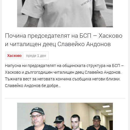
Почина председателят на БСП – Хасково
и читалищен деец Славейко Андонов
Хасково
преди 1 ден
Напусна ни председателят на общинската структура на БСП –
Хасково и дългогодишен читалищен деец Славейко Андонов.
Тъжната вест за неговата кончина съобщиха негови близки.
Славейко Андонов бе добре...