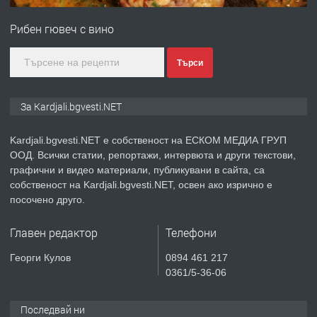
на язовир Студен кладенец 331м2 |
Рибен гювеч с вино
село Гняздово.
преди 1 година
Търси
ПРЕДЛАГА
Курс
За Kardjali.bgvesti.NET
„Електротехник”/”Електромонтьор”
дистанционна или дневна форма на
обучение
Kardjali.bgvesti.NET е собственост на ЕСКОМ МЕДИА ГРУП
ООД. Всички статии, репортажи, интервюта и други текстови,
преди 1 година
графични и видео материали, публикувани в сайта, са
собственост на Kardjali.bgvesti.NET, освен ако изрично е
ПРЕДЛАГА
Курсове-
посочено друго.
Пчеларство,Растениевъдство,Животно
защита
Главен редактор
Телефони
преди 1 година
Георги Кулов
0894 461 217
0361/5-36-06
ПРЕДЛАГА
**Прекрасен имот за продажба в
Главатарци с уникална гледка към
Последвай ни
язовир Кърджали**