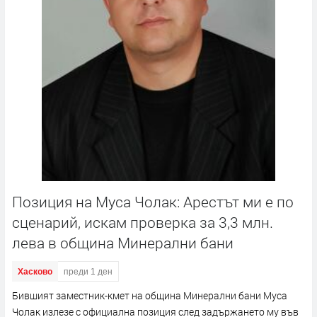
Позиция на Муса Чолак: Арестът ми е по
сценарий, искам проверка за 3,3 млн.
лева в община Минерални бани
Хасково
преди 1 ден
Бившият заместник-кмет на община Минерални бани Муса
Чолак излезе с официална позиция след задържането му във