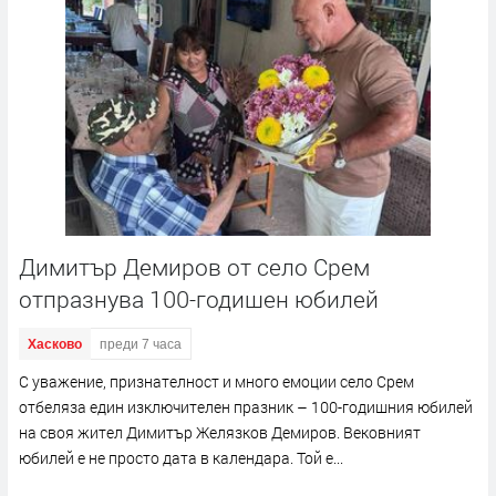
Димитър Демиров от село Срем
отпразнува 100-годишен юбилей
Хасково
преди 7 часа
С уважение, признателност и много емоции село Срем
отбеляза един изключителен празник – 100-годишния юбилей
на своя жител Димитър Желязков Демиров. Вековният
юбилей е не просто дата в календара. Той е...