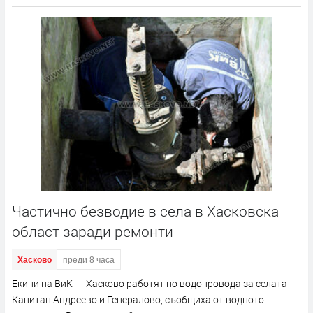
Частично безводие в села в Хасковска
област заради ремонти
Хасково
преди 8 часа
Екипи на ВиК – Хасково работят по водопровода за селата
Капитан Андреево и Генералово, съобщиха от водното