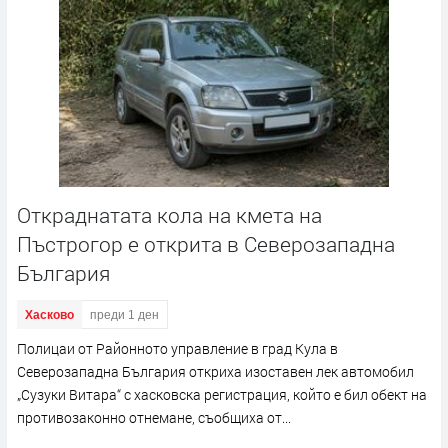
Откраднатата кола на кмета на
Пъстрогор е открита в Северозападна
България
Хасково
преди 1 ден
Полицаи от Районното управление в град Кула в
Северозападна България откриха изоставен лек автомобил
„Сузуки Витара“ с хасковска регистрация, който е бил обект на
противозаконно отнемане, съобщиха от...