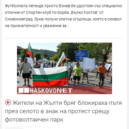
Футболната легенда Христо Бонев бе удостоен със специално
отличие от Спортен клуб по борба „Вълко Костов“ от
Симеоновград. Зума получи златна огърлица, която е символ
на признателност и уважение за...
Жители на Жълти бряг блокираха пътя
през селото в знак на протест срещу
фотоволтаичен парк