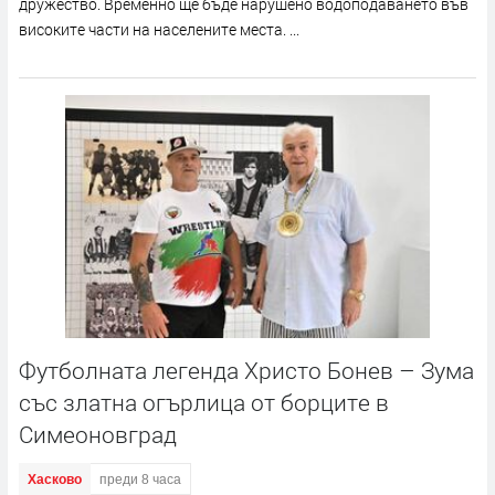
дружество. Временно ще бъде нарушено водоподаването във
високите части на населените места. ...
Футболната легенда Христо Бонев – Зума
със златна огърлица от борците в
Симеоновград
Хасково
преди 8 часа