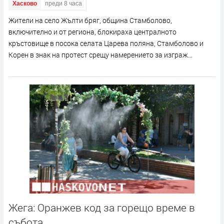
Хасково
преди 8 часа
Жители на село Жълти бряг, община Стамболово,
включително и от региона, блокираха централното
кръстовище в посока селата Царева поляна, Стамболово и
Корен в знак на протест срещу намерението за изграж...
Жега: Оранжев код за горещо време в
събота