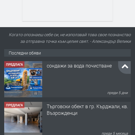
Когато опознаеш себе си, не използвай това свое познанство
за отправна точка към целия свят. - Александър Велики
Последни обяви
ПРЕДЛАГА
сондажи за вода почистване
преди 5 дни
ПРЕДЛАГА
Tърговски обект в гр. Кърджали, кв.
Възрожденци
преди 5 месеца