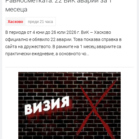
Равносметката: 22 ВиК аварии за 1
месеца
Хасково
преди 21 часа
В периода от 4 юни до 26 юли 2026 г. ВиК – Хасково
официално е обявило 22 аварии. Това показва справка в
сайта на дружеството. В рамките на 1 месец авариите са
практически ежедневие, а основното чо...