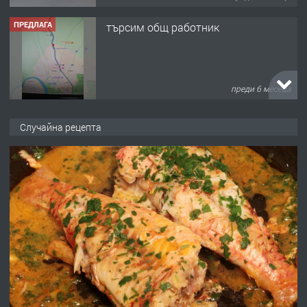
ПРЕДЛАГА
търсим общ работник
преди 6 месеца
ПРЕДЛАГА
Заведение /ресторант, бистро/ в с.
Случайна рецепта
Чакаларово, община Кирково
преди 7 месеца
ПРЕДЛАГА
Гараж под наем в супер център
Кърджали
преди 10 месеца
ПРЕДЛАГА
№3972 Парцел в регулация на брега