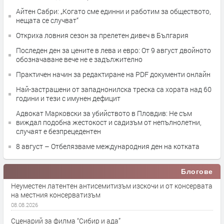
Айтен Сабри: „Когато сме единни и работим за обществото,
нещата се случват“
Откриха ловния сезон за прелетен дивеч в България
Последен ден за цените в лева и евро: От 9 август двойното
обозначаване вече не е задължително
Практичен начин за редактиране на PDF документи онлайн
Най-застрашени от западнонилска треска са хората над 60
години и тези с имунен дефицит
Адвокат Марковски за убийството в Пловдив: Не съм
виждал подобна жестокост и садизъм от непълнолетни,
случаят е безпрецедентен
8 август – Отбелязваме международния ден на котката
Блогове
Неуместен латентен антисемитизъм изскочи и от консервата
на местния консерватизъм
08.08.2026
Сценарий за филма “Сибир и ада”