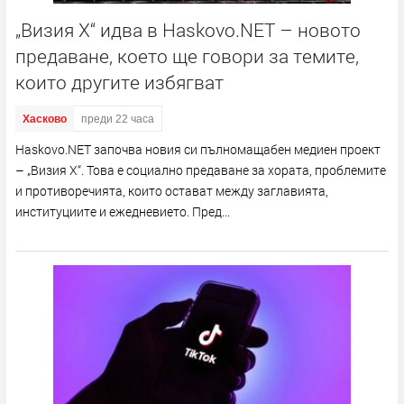
„Визия Х“ идва в Haskovo.NET – новото
предаване, което ще говори за темите,
които другите избягват
Хасково
преди 22 часа
Haskovo.NET започва новия си пълномащабен медиен проект
– „Визия Х“. Това е социално предаване за хората, проблемите
и противоречията, които остават между заглавията,
институциите и ежедневието. Пред...