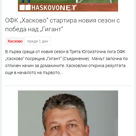
ОФК „Хасково“ стартира новия сезон с
победа над „Гигант“
Хасково
преди 1 ден
В първа среща от новия сезон в Трета Югоизточна лига ОФК
„Хасково“ посрещна „Гигант“ (Съединение). Мачът започна по
отличен начин за домакините. Хасковлии откриха резултата
още в началото на първото...