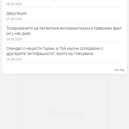
08.08.2026
Деругация
07.08.2026
Толерирането на латентния антисемитизъм е тревожен факт
(и) у нас днес
06.08.2026
Скандал с нацисти гърми, а Той мълчи солидарно с
другарите “антифашисти”, които му гласуваха
05.08.2026
ivo.bg