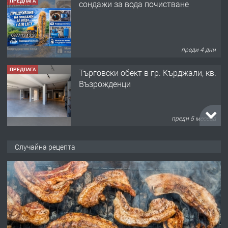
преди 4 дни
ПРЕДЛАГА
Tърговски обект в гр. Кърджали, кв.
Възрожденци
преди 5 месеца
ПРЕДЛАГА
търсим общ работник
Случайна рецепта
преди 6 месеца
ПРЕДЛАГА
Заведение /ресторант, бистро/ в с.
Чакаларово, община Кирково