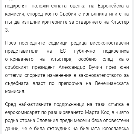
подкрепят положителната оценка на Европейската
комисия, според която Сърбия е изпълнила или е на
път да изпълни критериите за отварянето на Клъстер
3.
През последните седмици редица високопоставени
представители на ЕС публично подкрепиха
откриването на клъстера, особено след като
сръбският президент Александър Вучич през юни
оттегли спорните изменения в законодателството за
съдебната власт по препоръка на Венецианската
комисия.
Сред най-активните поддръжници на тази стъпка е
еврокомисарят по разширяването Марта Кос, в чиято
родна страна Словения преди месеци бяха оповестени
данни, че е била сътрудник на бившата югославска