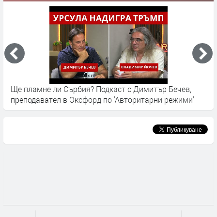
аст с Димитър Бечев,
Сърбия: Огромният проблем на 
 'Авторитарни режими'
въздух