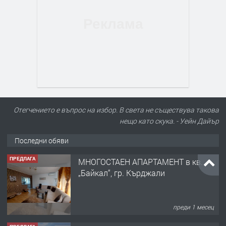
Отегчението е въпрос на избор. В света не съществува такова
нещо като скука. - Уейн Дайър
ПРЕДЛАГА
МНОГОСТАЕН АПАРТАМЕНТ в кв.
Последни обяви
„Байкал“, гр. Кърджали
преди 1 месец
ПРЕДЛАГА
сондажи за вода почистване