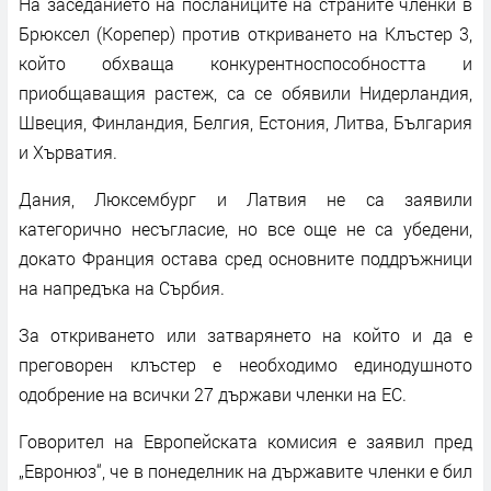
На заседанието на посланиците на страните членки в
Брюксел (Корепер) против откриването на Клъстер 3,
който обхваща конкурентноспособността и
приобщаващия растеж, са се обявили Нидерландия,
Швеция, Финландия, Белгия, Естония, Литва, България
и Хърватия.
Дания, Люксембург и Латвия не са заявили
категорично несъгласие, но все още не са убедени,
докато Франция остава сред основните поддръжници
на напредъка на Сърбия.
За откриването или затварянето на който и да е
преговорен клъстер е необходимо единодушното
одобрение на всички 27 държави членки на ЕС.
Говорител на Европейската комисия е заявил пред
„Евронюз“, че в понеделник на държавите членки е бил