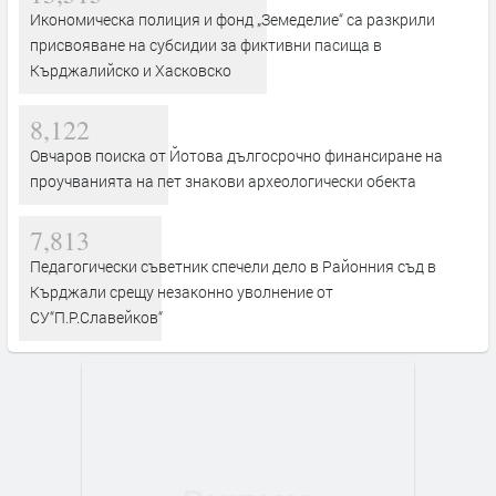
Икономическа полиция и фонд „Земеделие“ са разкрили
присвояване на субсидии за фиктивни пасища в
Кърджалийско и Хасковско
8,122
Овчаров поиска от Йотова дългосрочно финансиране на
проучванията на пет знакови археологически обекта
7,813
Педагогически съветник спечели дело в Районния съд в
Кърджали срещу незаконно уволнение от
СУ“П.Р.Славейков“