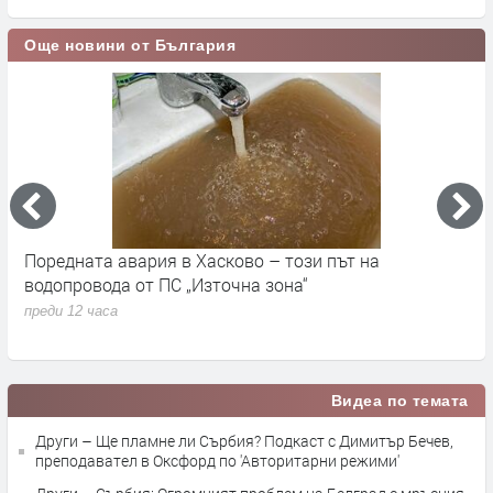
Още новини от България
ково – този път на
До 36 градуса и слънчево в
очна зона“
преди 22 часа
Видеа по темата
Други – Ще пламне ли Сърбия? Подкаст с Димитър Бечев,
преподавател в Оксфорд по 'Авторитарни режими'