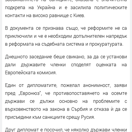
подкрепа на Украйна и е засилила политическите
контакти на високо равнище с Киев.
В документа се признава също, че реформите не са
приключили и че е необходим допълнителен напредък
в реформата на съдебната система и прокуратурата.
Днешното заседание беше свикано, за да се установи
дали държавите членки споделят оценката на
Европейската комисия.
Един от дипломатите, пожелал анонимност, заяви
пред „Евронюз“, че противопоставянето на осемте
държави се дължи основно на проблемите с
върховенството на закона в Сърбия и отказа ѝ да се
присъедини към санкциите срещу Русия.
Друг дипломат е посочил, че няколко държави членки