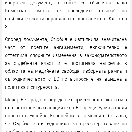
изпратен документ, в който се обяснява защо
Комисията смята, че „последните стъпки“ на
сръбските власти оправдават откриването на Клъстер
3.
Според документа, Сърбия е изпълнила значителна
част от поетите ангажименти, включително е
оттеглила спорните изменения в законодателството
за съдебната власт и е постигнала напредък в
областта на медийната свобода, изборната рамка и
сътрудничеството с ЕС по въпросите на външната
политика и сигурността.
Макар Белград все още да не е привел политиката си в
съответствие със санкциите на ЕС срещу Русия заради
войната в Украйна, Европейската комисия отбелязва,
че Сърбия е сътрудничила за предотвратяване на
заобикалянето на санкциите, оказала е значителна