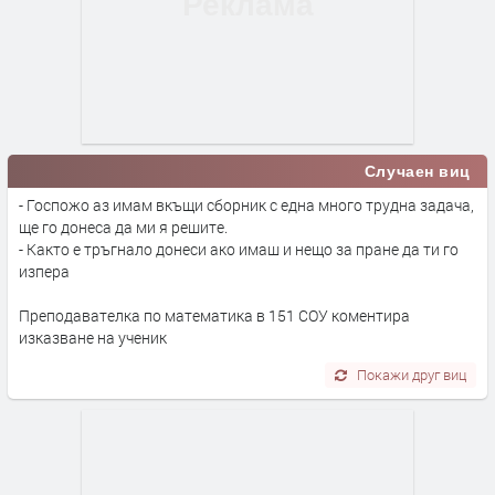
Случаен виц
- Госпожо аз имам вкъщи сборник с една много трудна задача,
ще го донеса да ми я решите.
- Както е тръгнало донеси ако имаш и нещо за пране да ти го
изпера
Преподавателка по математика в 151 СОУ коментира
изказване на ученик
Покажи друг виц