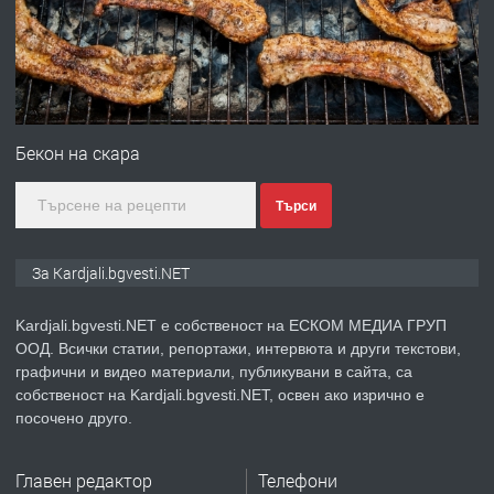
преди 7 месеца
ПРЕДЛАГА
Гараж под наем в супер център
Кърджали
Бекон на скара
преди 9 месеца
ПРЕДЛАГА
№3972 Парцел в регулация на брега
Търси
на язовир Студен кладенец 331м2 |
село Гняздово.
За Kardjali.bgvesti.NET
преди 1 година
Kardjali.bgvesti.NET е собственост на ЕСКОМ МЕДИА ГРУП
ООД. Всички статии, репортажи, интервюта и други текстови,
ПРЕДЛАГА
Курс
графични и видео материали, публикувани в сайта, са
„Електротехник”/”Електромонтьор”
собственост на Kardjali.bgvesti.NET, освен ако изрично е
дистанционна или дневна форма на
посочено друго.
обучение
преди 1 година
Главен редактор
Телефони