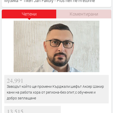
Музика – Tiken Jah Fakoly - Plus rien ne m'étonne
Четени
Коментирани
24,991
Заводът който ще промени Кърджали:шефът Аксер Шакир
кани на работа хора от региона-без опит,с обучение и
добро заплащане
13,515