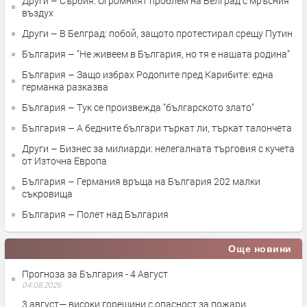
Други – Сърбия: Огромният проблем на Белград с мръсния
въздух
Други – В Белград: побой, защото протестирал срещу Путин
България – "Не живеем в България, но тя е нашата родина"
България – Защо избрах Родопите пред Карибите: една
германка разказва
България – Тук се произвежда "българското злато"
България – А бедните българи търкат ли, търкат талончета
Други – Бизнес за милиарди: нелегалната търговия с кучета
от Източна Европа
България – Германия връща на България 202 малки
съкровища
България – Полет над България
Още новини
Прогноза за България - 4 Август
04.08.2026
3 август— високи горещини с опасност за пожари