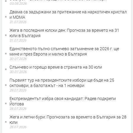
03.08.2026
Двама са задържани за притежание на наркотичен кристал
и MDMA
31.07.2026
Жега в последния юлски ден: Прогноза за времето на 31
юли в България
31.07.2026
Единственото пълно слънчево затъмнение за 2026 г. ще
мине и през Европа и малко в България
30.07.2026
Слънчево и горещо време в страната на 30 юли
30.07.2026
Първият тур на президентските избори ще бъде на 25
октомври, а балотажът - на 1 ноември
29.07.2026
Експрезидентът избра своя кандидат: Радев подкрепи
Йотова
28.07.2026
Жега и летни бури: Прогнозата за времето в България за 28
юли
28.07.2026