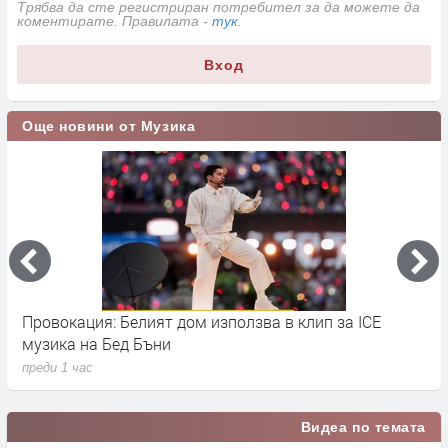
Трябва да сте регистриран потребител за да можете да
коментирате. Правилата -
тук
.
Вход
Още новини от Музика
Провокация: Белият дом използва в клип за ICE
S
музика на Бед Бъни
м
преди 1 час
п
Видеа по темата