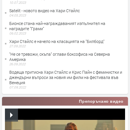
10.07.2023
Satelit - новото видео на Хари Стайлс
04.05.2023
Бионсе стана най-награждаваният изпълнител на
наградите "Грами"
06.02.2023
Хари Стайлс е начело на класацията на "Билборд"
27.09.2022
"Не се тревожи, скъпа" оглави боксофиса на Северна
Америка
26.09.2022
Водеща притисна Хари Стайлс и Крис Пайн с феминистки и
джендърни въпроси за новия им филм на фестивала във
Венеция
07.09.2022
Препоръчано видео