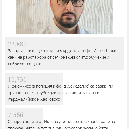
23,881
Заводът който ще промени Кърджали:шефът Аксер Шакир
кани на работа хора от региона-без опит,с обучение и
добро заплащане
11,736
Икономическа полиция и фонд „Земеделие“ са разкрили
присвояване на субсидии за фиктивни пасища в
Кърджалийско и Хасковско
7,566
Овчаров поиска от Йотова дългосрочно финансиране на
проучванията на пет знакови археологически обекта