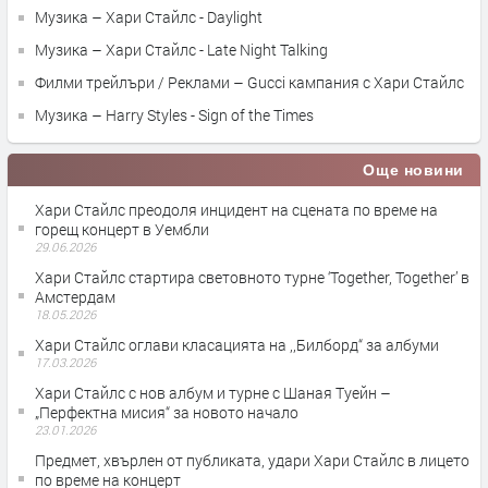
Музика – Хари Стайлс - Daylight
Музика – Хари Стайлс - Late Night Talking
Филми трейлъри / Реклами – Gucci кампания с Хари Стайлс
Музика – Harry Styles - Sign of the Times
Още новини
Хари Стайлс преодоля инцидент на сцената по време на
горещ концерт в Уембли
29.06.2026
Хари Стайлс стартира световното турне ‘Together, Together’ в
Амстердам
18.05.2026
Хари Стайлс оглави класацията на ,,Билборд“ за албуми
17.03.2026
Хари Стайлс с нов албум и турне с Шаная Туейн –
„Перфектна мисия“ за новото начало
23.01.2026
Предмет, хвърлен от публикатa, удари Хари Стайлс в лицето
по време на концерт