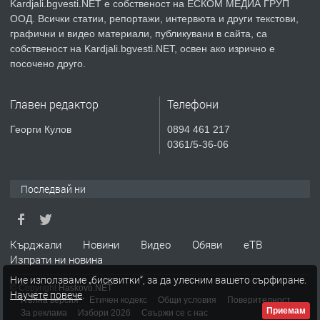
Kardjali.bgvesti.NET е собственост на ЕСКОМ МЕДИА ГРУП
ООД. Всички статии, репортажи, интервюта и други текстови,
преди 1 година
графични и видео материали, публикувани в сайта, са
собственост на Kardjali.bgvesti.NET, освен ако изрично е
ПРЕДЛАГА
Курс
посочено друго.
„Електротехник”/”Електромонтьор”
дистанционна или дневна форма на
Главен редактор
Телефони
обучение
преди 1 година
Георги Кулов
0894 461 217
0361/5-36-06
ПРЕДЛАГА
Курсове-
Пчеларство,Растениевъдство,Животно
защита
Последвай ни
преди 1 година
Кърджали
Новини
Видео
Обяви
еТВ
ПРЕДЛАГА
**Прекрасен имот за продажба в
Изпрати ни новина
Главатарци с уникална гледка към
Ние използваме „бисквитки“, за да улесним вашето сърфиране.
язовир Кърджали**
© Copyright
Haskovo.NET
Научете повече
.
Пълна версия
Етичен кодекс
Общи условия
Поверителност
Приемам
За реклама
Избори 2026
Свържи се с нас
преди 2 години