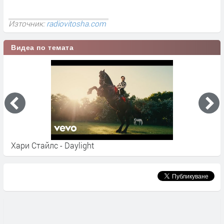
Източник:
radiovitosha.com
Видеа по темата
Хари Стайлс - Daylight
Х