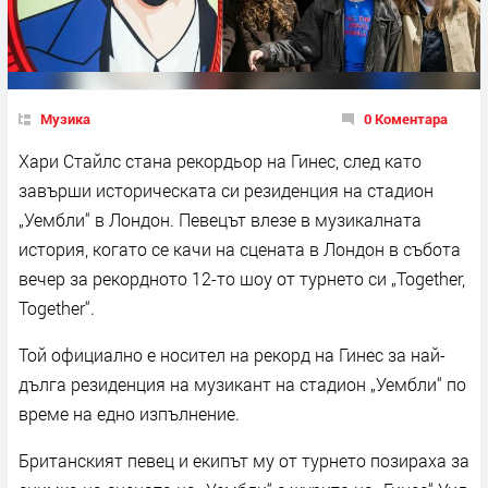
Музика
0 Коментара
Хари Стайлс стана рекордьор на Гинес, след като
завърши историческата си резиденция на стадион
„Уембли“ в Лондон. Певецът влезе в музикалната
история, когато се качи на сцената в Лондон в събота
вечер за рекордното 12-то шоу от турнето си „Together,
Together“.
Той официално е носител на рекорд на Гинес за най-
дълга резиденция на музикант на стадион „Уембли“ по
време на едно изпълнение.
Британският певец и екипът му от турнето позираха за