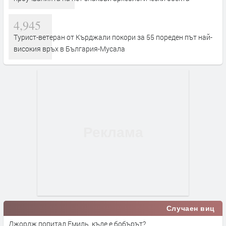
4,945
Турист-ветеран от Кърджали покори за 55 пореден път най-
високия връх в България-Мусала
Случаен виц
Джордж попитал Емиль, къде е бобърът?