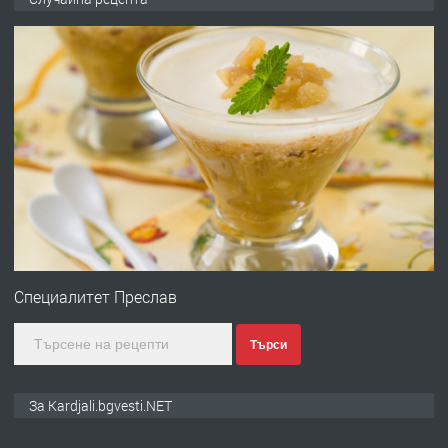
преди 6 месеца
ПРЕДЛАГА
Заведение /ресторант, бистро/ в с.
Чакаларово, община Кирково
преди 7 месеца
ПРЕДЛАГА
Гараж под наем в супер център
Кърджали
Специалитет Преслав
Търси
преди 9 месеца
ПРЕДЛАГА
№3972 Парцел в регулация на брега
За Kardjali.bgvesti.NET
на язовир Студен кладенец 331м2 |
село Гняздово.