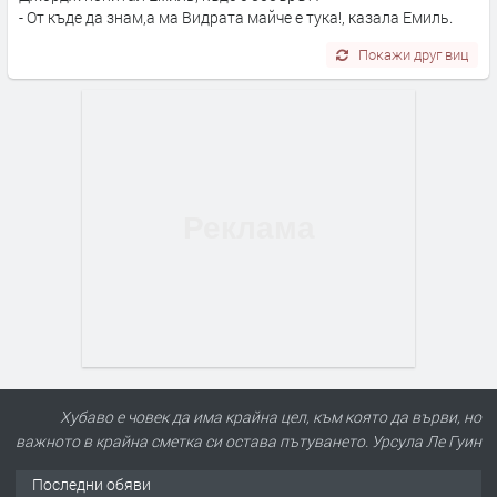
- От къде да знам,а ма Видрата майче е тука!, казала Емиль.
Покажи друг виц
Хубаво е човек да има крайна цел, към която да върви, но
важното в крайна сметка си остава пътуването. Урсула Ле Гуин
Последни обяви