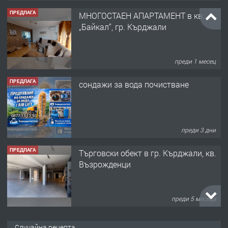
ПРЕДЛАГА
МНОГОСТАЕН АПАРТАМЕНТ в кв.
„Байкал“, гр. Кърджали
преди 1 месец
ПРЕДЛАГА
сондажи за вода почистване
преди 3 дни
ПРЕДЛАГА
Tърговски обект в гр. Кърджали, кв.
Възрожденци
преди 5 месеца
ПРЕДЛАГА
търсим общ работник
Случайна рецепта