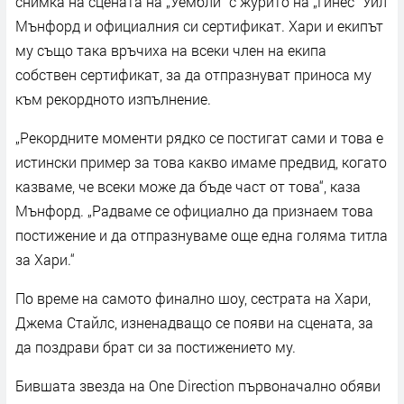
снимка на сцената на „Уембли“ с журито на „Гинес“ Уил
Мънфорд и официалния си сертификат. Хари и екипът
му също така връчиха на всеки член на екипа
собствен сертификат, за да отпразнуват приноса му
към рекордното изпълнение.
„Рекордните моменти рядко се постигат сами и това е
истински пример за това какво имаме предвид, когато
казваме, че всеки може да бъде част от това“, каза
Мънфорд. „Радваме се официално да признаем това
постижение и да отпразнуваме още една голяма титла
за Хари.“
По време на самото финално шоу, сестрата на Хари,
Джема Стайлс, изненадващо се появи на сцената, за
да поздрави брат си за постижението му.
Бившата звезда на One Direction първоначално обяви