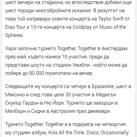
шест вечери на стадиона, но впоследствие добави още
шест поради многобройните искания. В резултат на
това той изпревари осемте концерта на Taylor Swift от
Eras Tour и 10-те концерта на Coldplay от Music of the
Spheres.
Хари започна турнето Together, Together в Амстердам
през май, където изнесе 10 участия, преди да
представи шоуто на стадион Уембли - който може да
побере до 90 000 посетители на вечер.
Следващите му концерти са четири в Бразилия, шест в
Мексико и след това цели 30 участия в Медисън
Скуеър Гардън в Ню Йорк. Турнето ще завърши в
Мелбърн и Сидни в Австралия през декември.
Турнето Together, Together е в подкрепа на четвъртия
му студиен албум, Kiss All the Time. Disco, Occasionally.