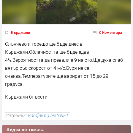
Кърджали
0 Коментара
Слънчево и горещо ще бъде днес в
Кърджали.Облачността ще бъде едва
4%.Вероятността да превали е 9 на сто.Ще духа слаб
вятър със скорост от 4 м/с.Буря не се
очаква.Температурите ще варират от 15 до 29
градуса.
Кърджали бг вести
Източник:
Kardjali.bgvesti.NET
Видеа по темата