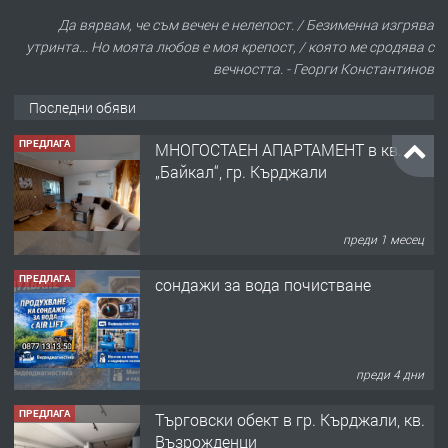
Да вярвам, че съм вечен е нелепост. / Безименна изгрява
утринта... Но моята любов е моя крепост, / която ме сродява с
вечността. - Георги Константинов
Последни обяви
ПРЕДЛАГА
МНОГОСТАЕН АПАРТАМЕНТ в кв.
„Байкал“, гр. Кърджали
преди 1 месец
ПРЕДЛАГА
сондажи за вода почистване
преди 4 дни
ПРЕДЛАГА
Tърговски обект в гр. Кърджали, кв.
Възрожденци