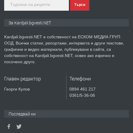
Търси
преди 9 месеца
ПРЕДЛАГА
№3972 Парцел в регулация на брега
За Kardjali.bgvesti.NET
на язовир Студен кладенец 331м2 |
село Гняздово.
Kardjali.bgvesti.NET е собственост на ЕСКОМ МЕДИА ГРУП
ООД. Всички статии, репортажи, интервюта и други текстови,
преди 1 година
графични и видео материали, публикувани в сайта, са
собственост на Kardjali.bgvesti.NET, освен ако изрично е
ПРЕДЛАГА
Курс
посочено друго.
„Електротехник”/”Електромонтьор”
дистанционна или дневна форма на
Главен редактор
Телефони
обучение
преди 1 година
Георги Кулов
0894 461 217
0361/5-36-06
ПРЕДЛАГА
Курсове-
Пчеларство,Растениевъдство,Животно
защита
Последвай ни
преди 1 година