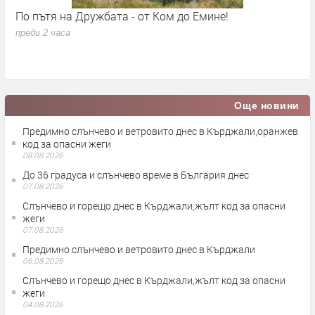
По пътя на Дружбата - от Ком до Емине!
П
п
преди 2 часа
в
п
Още новини
Предимно слънчево и ветровито днес в Кърджали,оранжев
код за опасни жеги
08.08.2026
До 36 градуса и слънчево време в България днес
07.08.2026
Слънчево и горещо днес в Кърджали,жълт код за опасни
жеги
07.08.2026
Предимно слънчево и ветровито днес в Кърджали
06.08.2026
Слънчево и горещо днес в Кърджали,жълт код за опасни
жеги
04.08.2026