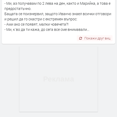
- Ми, аз получавам по 2 лева на ден, както и Марийка, а това е
предостатъчно.
Бащата се поизнервил, защото Иванчо знаел всички отговори
и решил да го скастри с екстремен въпрос:
- Ами ако се появят, малки човечета?!
- Ми, к`во да ти кажа, до сега все сме внимавали...
Покажи друг виц