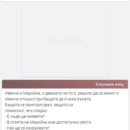
Случаен виц
Иванчо и Марийка, и двамата на по 5, решили да се женят и
Иванчо отишъл при бащата да й иска ръката.
Бащата се заинтригувал, защото си
помислил, че е сладко:
- Е, къде ще живеете?
- В стаята на Марийка има достатъчно място.
- Как ще се изхранвате?