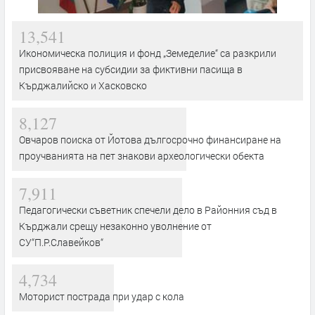
13,541
Икономическа полиция и фонд „Земеделие“ са разкрили
присвояване на субсидии за фиктивни пасища в
Кърджалийско и Хасковско
8,127
Овчаров поиска от Йотова дългосрочно финансиране на
проучванията на пет знакови археологически обекта
7,911
Педагогически съветник спечели дело в Районния съд в
Кърджали срещу незаконно уволнение от
СУ“П.Р.Славейков“
4,734
Моторист пострада при удар с кола