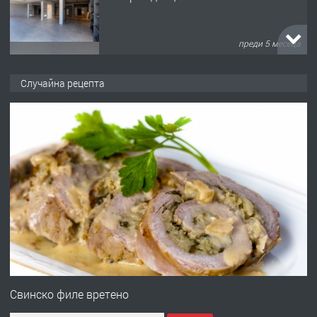
преди 5 месеца
ПРЕДЛАГА
търсим общ работник
Случайна рецепта
преди 6 месеца
ПРЕДЛАГА
Заведение /ресторант, бистро/ в с.
Чакаларово, община Кирково
преди 7 месеца
ПРЕДЛАГА
Гараж под наем в супер център
Кърджали
Свинско филе вретено