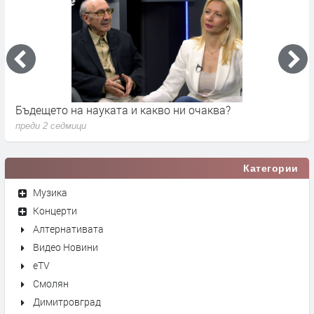
Бъдещето на науката и какво ни очаква?
Д
преди 2 седмици
п
Категории
Музика
Концерти
Алтернативата
Видео Новини
eTV
Смолян
Димитровград