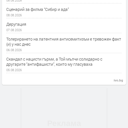
08.08.2026
Сценарий за филма “Сибир и ада”
08.08.2026
Деругация
07.08.2026
Толерирането на латентния антисемитизъм е тревожен факт
(и) у нас днес
06.08.2026
Скандал с нацисти гърми, а Той мълчи солидарно с
другарите “антифашисти”, които му гласуваха
05.08.2026
ivo.bg