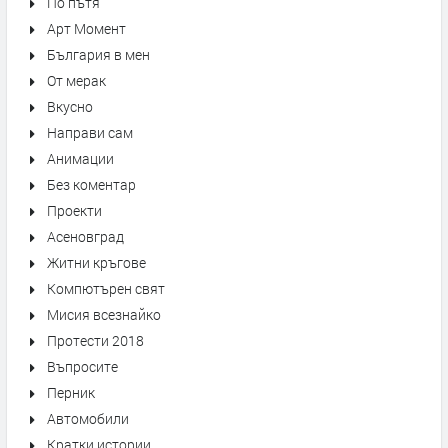
По пътя
Арт Момент
България в мен
От мерак
Вкусно
Направи сам
Анимации
Без коментар
Проекти
Асеновград
Житни кръгове
Компютърен свят
Мисия всезнайко
Протести 2018
Въпросите
Перник
Автомобили
Кратки истории