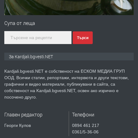
ПРЕДЛАГА
Гараж под наем в супер център
Кърджали
Супа от леща
Търси
преди 10 месеца
ПРЕДЛАГА
№3972 Парцел в регулация на брега
За Kardjali.bgvesti.NET
на язовир Студен кладенец 331м2 |
село Гняздово.
Kardjali.bgvesti.NET е собственост на ЕСКОМ МЕДИА ГРУП
ООД. Всички статии, репортажи, интервюта и други текстови,
преди 1 година
графични и видео материали, публикувани в сайта, са
собственост на Kardjali.bgvesti.NET, освен ако изрично е
ПРЕДЛАГА
Курс
посочено друго.
„Електротехник”/”Електромонтьор”
дистанционна или дневна форма на
Главен редактор
Телефони
обучение
преди 1 година
Георги Кулов
0894 461 217
0361/5-36-06
ПРЕДЛАГА
Курсове-