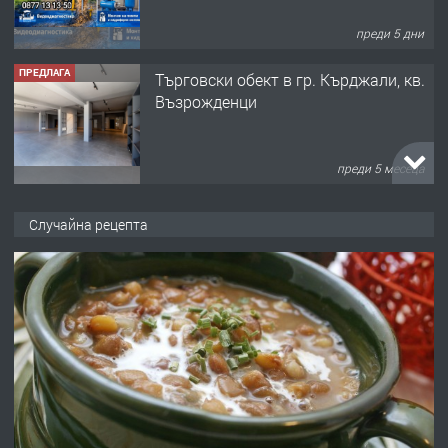
преди 5 дни
ПРЕДЛАГА
Tърговски обект в гр. Кърджали, кв.
Възрожденци
преди 5 месеца
ПРЕДЛАГА
търсим общ работник
Случайна рецепта
преди 6 месеца
ПРЕДЛАГА
Заведение /ресторант, бистро/ в с.
Чакаларово, община Кирково
преди 7 месеца