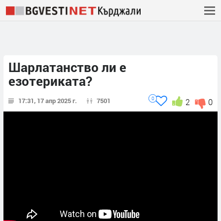
Шарлатанство ли е
езотериката?
0
17:31, 17 апр 2025 г.
7501
2
0