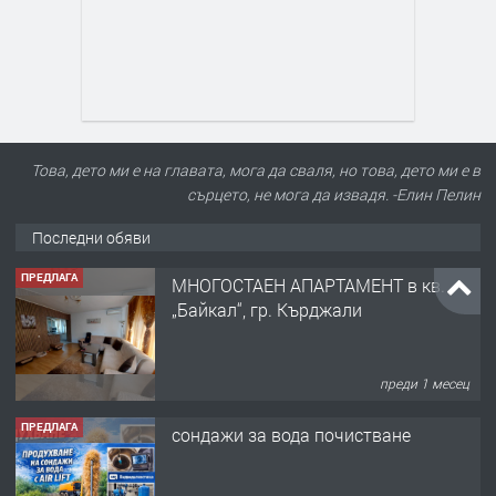
Това, дето ми е на главата, мога да сваля, но това, дето ми е в
сърцето, не мога да извадя. -Елин Пелин
Последни обяви
ПРЕДЛАГА
МНОГОСТАЕН АПАРТАМЕНТ в кв.
„Байкал“, гр. Кърджали
преди 1 месец
ПРЕДЛАГА
сондажи за вода почистване