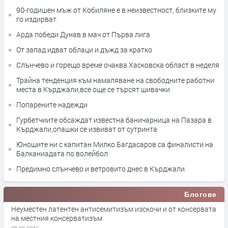
90-годишен мъж от Кобиляне е в неизвестност, близките му
го издирват
Арда победи Дунав в мач от Първа лига
От запад идват облаци и дъжд за кратко
Слънчево и горещо време очаква Хасковска област в неделя
Трайна тенденция към намаляване на свободните работни
места в Кърджали,все още се търсят шивачки
Попарените надежди
Гурбетчиите обсаждат известна баничарница на Пазара в
Кърджали,опашки се извиват от сутринта
Юношите ни с капитан Милко Багдасаров са финалисти на
Балканиадата по волейбол
Предимно слънчево и ветровито днес в Кърджали
Блогове
Неуместен латентен антисемитизъм изскочи и от консервата
на местния консерватизъм