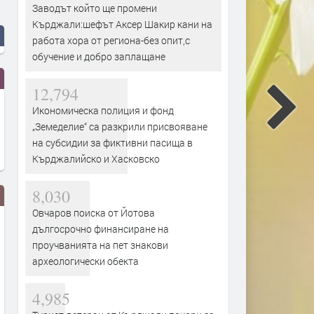
Заводът който ще промени
Кърджали:шефът Аксер Шакир кани на
работа хора от региона-без опит,с
обучение и добро заплащане
12,794
Икономическа полиция и фонд
„Земеделие“ са разкрили присвояване
на субсидии за фиктивни пасища в
Кърджалийско и Хасковско
8,030
Овчаров поиска от Йотова
дългосрочно финансиране на
проучванията на пет знакови
археологически обекта
4,985