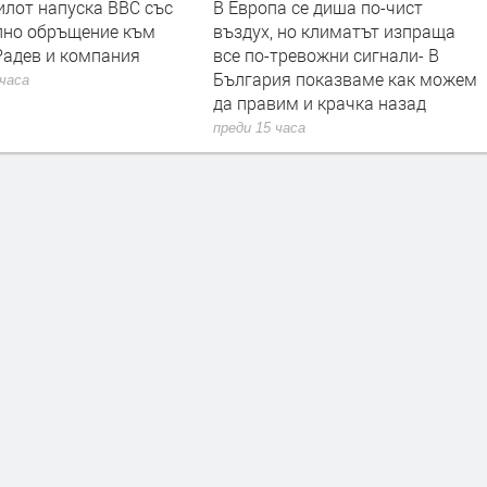
илот напуска ВВС със
В Европа се диша по-чист
лно обръщение към
въздух, но климатът изпраща
Радев и компания
все по-тревожни сигнали- В
България показваме как можем
 часа
да правим и крачка назад
преди 15 часа