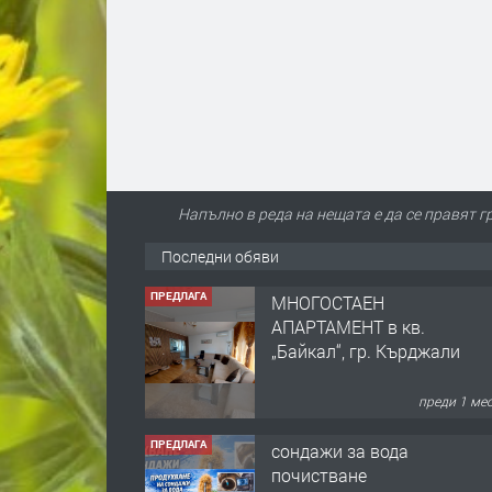
Напълно в реда на нещата е да се правят 
Последни обяви
ПРЕДЛАГА
МНОГОСТАЕН
АПАРТАМЕНТ в кв.
„Байкал“, гр. Кърджали
преди 1 ме
ПРЕДЛАГА
сондажи за вода
почистване