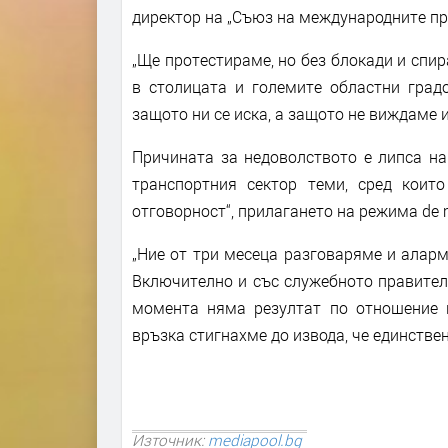
директор на „Съюз на международните пр
„Ще протестираме, но без блокади и спи
в столицата и големите областни град
защото ни се иска, а защото не виждаме и
Причината за недоволството е липса на
транспортния сектор теми, сред които
отговорност“, прилагането на режима de 
„Ние от три месеца разговаряме и алар
Включително и със служебното правител
момента няма резултат по отношение н
връзка стигнахме до извода, че единстве
Източник:
mediapool.bg