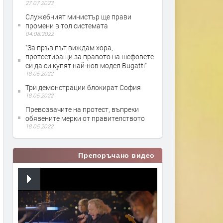
27.07.2023
Служебният министър ще прави
промени в тол системата
04.08.2022
"За пръв път виждам хора,
протестиращи за правото на шефовете
си да си купят най-нов модел Bugatti"
18.05.2022
Три демонстрации блокират София
18.05.2022
Превозвачите на протест, въпреки
обявените мерки от правителството
18.05.2022
Препоръчано видео