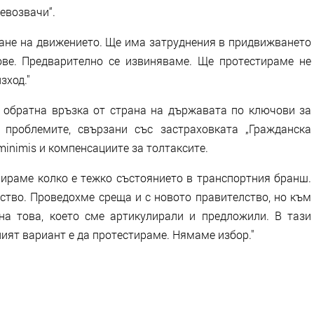
евозвачи“.
ране на движението. Ще има затруднения в придвижването
ове. Предварително се извиняваме. Ще протестираме не
зход."
 обратна връзка от страна на държавата по ключови за
 проблемите, свързани със застраховката „Гражданска
minimis и компенсациите за толтаксите.
мираме колко е тежко състоянието в транспортния бранш.
ство. Проведохме среща и с новото правителство, но към
а това, което сме артикулирали и предложили. В тази
ният вариант е да протестираме. Нямаме избор."