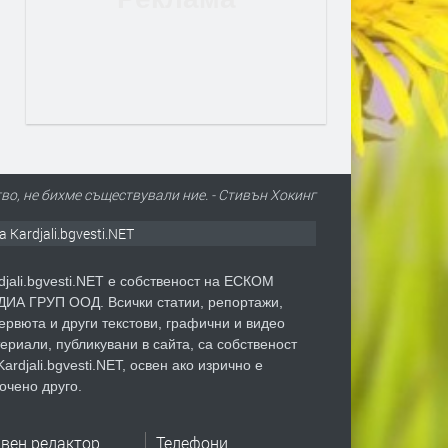
о, не бихме съществували ние. - Стивън Хокинг
а Kardjali.bgvesti.NET
djali.bgvesti.NET е собственост на ЕСКОМ
ИА ГРУП ООД. Всички статии, репортажи,
ервюта и други текстови, графични и видео
ериали, публикувани в сайта, са собственост
Kardjali.bgvesti.NET, освен ако изрично е
очено друго.
авен редактор
Телефони