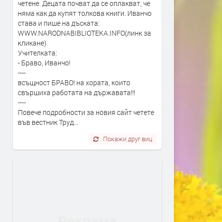
четене. Децата почват да се оплакват, че
няма как да купят толкова книги. Иванчо
става и пише на дъската:
WWW.NARODNABIBLIOTEKA.INFO(линк за
кликане)
Учителката:
- Браво, Иванчо!
----
всъщност БРАВО! на хората, които
свършиха работата на държавата!!!
----
Повече подробности за новия сайт четете
във вестник Труд...
Покажи друг виц