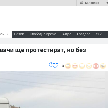
Календар
овини
Обяви
Свободно време
Видео
Градове
eTV
ачи ще протестират, но без
0
0