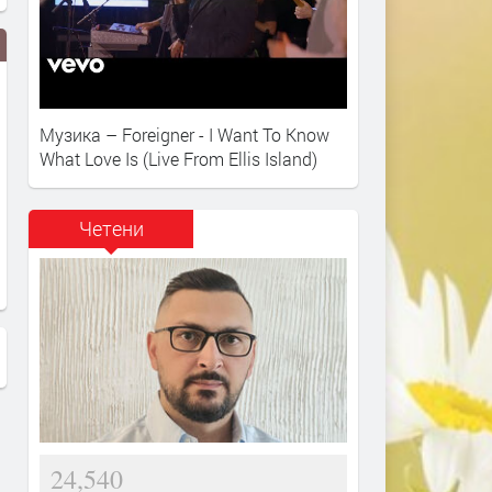
Музика – Foreigner - I Want To Know
What Love Is (Live From Ellis Island)
Четени
24,540