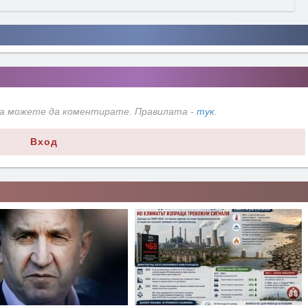
да можете да коментирате. Правилата -
тук
.
Вход