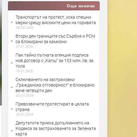
Още новини
Транспортът на протест, иска спешни
мерки срещу високите цени на горивата
08.05.2026
Втори ден границите със Сърбия и РСМ
са блокирани за камиони
27.01.2026
Пак тайно пътната агенция подписа
нов договор с „Капш“ за 153 млн. лв. за
тола
16.01.2026
Сключването на застраховки
„Гражданска отговорност“ е блокирано
вече четвърти ден
02.07.2024
Превозвачите протестират в цялата
страна
26.01.2024
Депутатите приеха допълнението на
Кодекса за застраховането за Зелената
карта