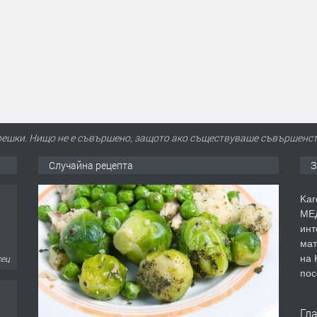
грешки. Нищо не е съвършено, защото ако съществуваше съвършенств
Случайна рецепта
З
Kar
МЕД
инт
мат
на 
сец
пос
Гл