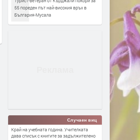
Турист-ветеран от Кърджали покори за
Турция взима 33% от
Първите бели щъркели в
55 пореден път най-високия връх в
проучванията за нефт и газ в
поеха на юг
България-Мусала
блок „Хан Тервел“ в
преди 1 ден
българската зона на Черно
море. Какво значи това
преди 15 часа
Случаен виц
Край на учебната година. Учителката
дава списък с книгите за задължителено