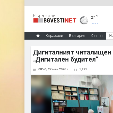
°C
27
Кърджали
България
Светът
Н
Дигиталният читалищен 
„Дигитален будител“
08:46, 27 май 2026 г.
1,195