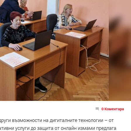
0 Коментара
 други възможности на дигиталните технологии – от
тивни услуги до защита от онлайн измами предлага