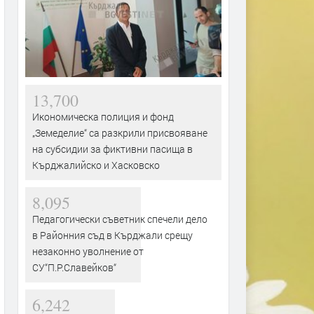
13,700
Икономическа полиция и фонд
„Земеделие“ са разкрили присвояване
на субсидии за фиктивни пасища в
Кърджалийско и Хасковско
8,095
Педагогически съветник спечели дело
в Районния съд в Кърджали срещу
незаконно уволнение от
СУ“П.Р.Славейков“
6,242