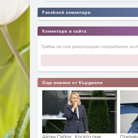
Facebook коментари
Коментари в сайта
Трябва да сте регистриран потребител за 
Още новини от Кърджали
 в Биволяне в
Айтен Сабри: „Когато сме
Открива