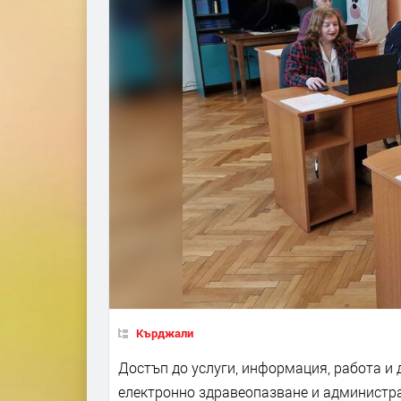
Кърджали
Достъп до услуги, информация, работа и
електронно здравеопазване и администра