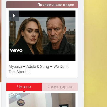
Препоръчано видео
Музика – Adele & Sting – We Don’t
Talk About It
Четени
Коментирани