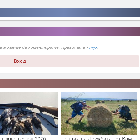
да можете да коментирате. Правилата -
тук
.
Вход
т ловен сезон 2026-
По пътя на Дружбата - от Ком