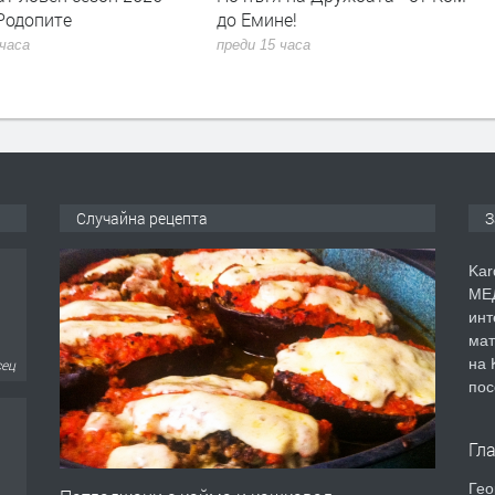
Родопите
до Емине!
 часа
преди 15 часа
Случайна рецепта
З
Kar
МЕД
инт
мат
на 
сец
пос
Гл
Гео