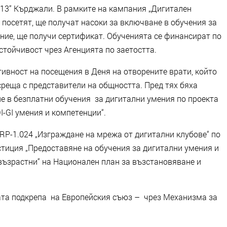
13“ Кърджали. В рамките на кампания „Дигитален
о посетят, ще получат насоки за включване в обучения за
ние, ще получи сертификат. Обученията се финансират по
стойчивост чрез Агенцията по заетостта.
ност на посещения в Деня на отворените врати, който
среща с представители на общността. Пред тях бяха
 в безплатни обучения за дигитални умения по проекта
I-GI умения и компетенции“.
-1.024 „Изграждане на мрежа от дигитални клубове“ по
стиция „Предоставяне на обучения за дигитални умения и
възрастни“ на Национален план за възстановяване и
 подкрепа на Европейския съюз – чрез Механизма за