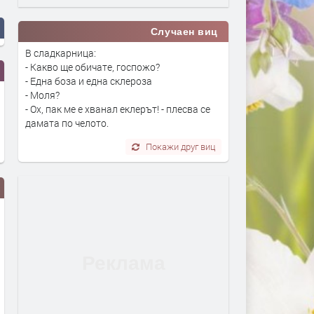
Случаен виц
В сладкарница:
- Какво ще обичате, госпожо?
- Една боза и една склероза
- Моля?
- Ох, пак ме е хванал еклерът! - плесва се
дамата по челото.
Покажи друг виц
Почистиха от избуели треви
Входът в басейните в