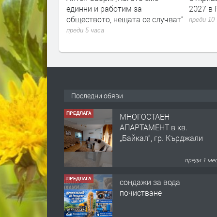
лъ баба
единни и работим за
2027 в 
обществото, нещата се случват“
преди 10
преди 5 часа
Последни обяви
ПРЕДЛАГА
МНОГОСТАЕН
АПАРТАМЕНТ в кв.
„Байкал“, гр. Кърджали
преди 1 ме
ПРЕДЛАГА
сондажи за вода
почистване