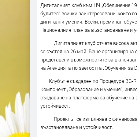
Дигиталният клуб към НЧ „Обединение 19
будител“ всички заинтересовани, които г
дигитални умения. Всеки, преминал обуче
Националния план за възстановяване и у
Дигиталният клуб отчете висока актив
се състоя на 26 май. Беше организирана 
представени възможностите за включване
на Агенцията по заетостта „Обучения за D
Клубът е създаден по Процедура BG-RRP
Компонент „Образование и умения“, инве
създаване на платформа за обучение на 
устойчивост.
Проектът се изпълнява с финансовата
възстановяване и устойчивост.