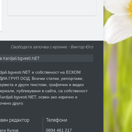
пространството около
Кърджалийско скочи дво
паметника на Апостола след
въвеждане на еврото,на 
сигнал на Кърджали бг вести
достигна 15 евро
преди 15 часа
преди 16 часа
Свободата започва с ирония. - Виктор Юго
а Kardjali.bgvesti.NET
djali.bgvesti.NET е собственост на ЕСКОМ
ИА ГРУП ООД. Всички статии, репортажи,
ервюта и други текстови, графични и видео
ериали, публикувани в сайта, са собственост
Kardjali.bgvesti.NET, освен ако изрично е
очено друго.
авен редактор
Телефони
рги Кулов
0894 461 217