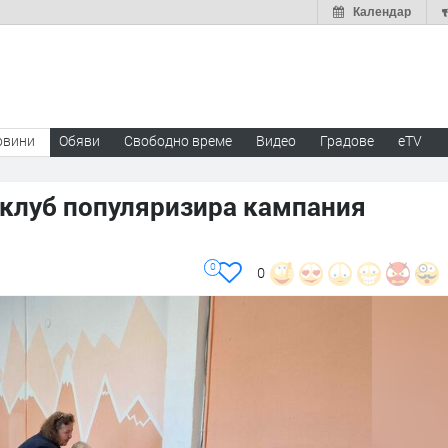
Календар
овини
Обяви
Свободно време
Видео
Градове
eTV
клуб популяризира кампания
0
0