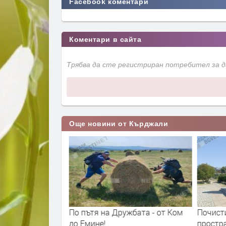
Facebook коментари
Коментари в сайта
Трябва да сте регистриран потребител за 
Още новини от Кърджали
 сезон 2026-
По пътя на Дружбата - от Ком
Почисти
е
до Емине!
простр