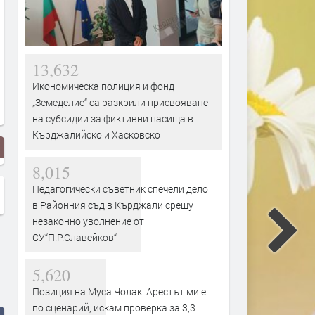
13,632
Икономическа полиция и фонд
„Земеделие“ са разкрили присвояване
на субсидии за фиктивни пасища в
Кърджалийско и Хасковско
8,015
Педагогически съветник спечели дело
в Районния съд в Кърджали срещу
незаконно уволнение от
СУ“П.Р.Славейков“
5,620
Позиция на Муса Чолак: Арестът ми е
по сценарий, искам проверка за 3,3