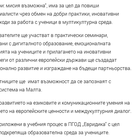
ои: мисия възможна“, има за цел да повиши
иалисти чрез обмен на добри практики, иновативни
оди за работа с ученици в мултикултурна среда.
вателите ще участват в практически семинари,
зани с дигиталното образование, емоционалната
ията на учениците и прилагането на иновативни
леги от различни европейски държави ще създадат
онално развитие и изграждане на бъдещи партньорства.
тниците ще имат възможност да се запознаят с
 система на Малта.
развитието на езиковите и комуникационните умения на
нето на европейските ценности и междукултурния диалог.
риложени в учебния процес в ПГОД „Евридика“ с цел
подкрепяща образователна среда за учениците.