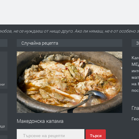
юбов, не се нуждаеш от нищо друго. Ако ли нямаш, не е от особено
Случайна рецепта
З
Kar
МЕД
инт
мат
на 
дни
пос
Гл
Гео
Македонска капама
еца
Търси