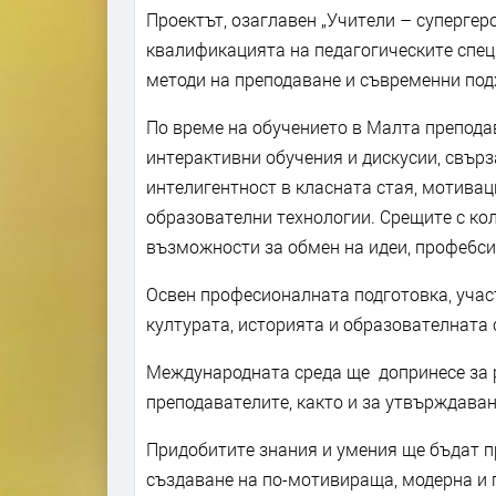
Проектът, озаглавен „Учители – супергер
квалификацията на педагогическите спец
методи на преподаване и съвременни подх
По време на обучението в Малта препода
интерактивни обучения и дискусии, свър
интелигентност в класната стая, мотивац
образователни технологии. Срещите с ко
възможности за обмен на идеи, профе6си
Освен професионалната подготовка, учас
културата, историята и образователната
Международната среда ще допринесе за 
преподавателите, както и за утвърждава
Придобитите знания и умения ще бъдат п
създаване на по-мотивираща, модерна и 