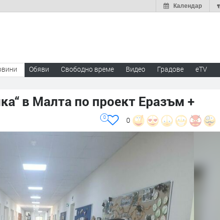
Календар
овини
Обяви
Свободно време
Видео
Градове
eTV
ка“ в Малта по проект Еразъм +
0
0