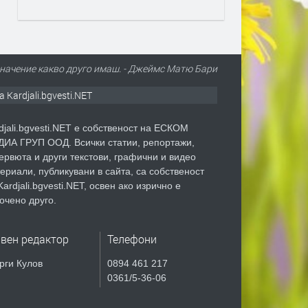
 значение какво друго имаш. - Джеймс Матю Бари
а Kardjali.bgvesti.NET
djali.bgvesti.NET е собственост на ЕСКОМ
ИА ГРУП ООД. Всички статии, репортажи,
ервюта и други текстови, графични и видео
ериали, публикувани в сайта, са собственост
Kardjali.bgvesti.NET, освен ако изрично е
очено друго.
авен редактор
Телефони
рги Кулов
0894 461 217
0361/5-36-06