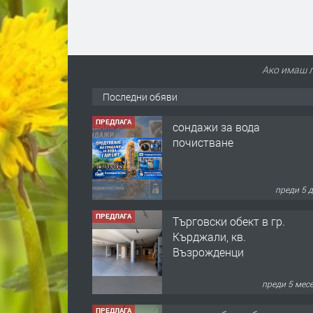
Ако имаш л
Последни обяви
ПРЕДЛАГА
сондажи за вода
почистване
преди 5 
ПРЕДЛАГА
Tърговски обект в гр.
Кърджали, кв.
Възрожденци
преди 5 мес
ПРЕДЛАГА