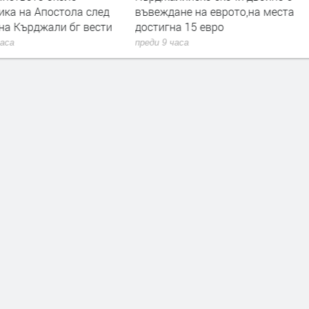
ика на Апостола след
въвеждане на еврото,на места
на Кърджали бг вести
достигна 15 евро
часа
преди 9 часа