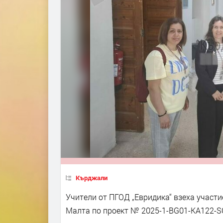
Кърджали
Учители от ПГОД „Евридика“ взеха участ
Малта по проект № 2025-1-BG01-КА122-SCH