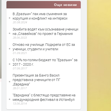
Още новини
В „Еразъм+” пак има съмнения за
корупция и конфликт на интереси
20.08.2024
Зомбита водят към осъзнаване ученици
на „Славейков“ по проект в Германия
28.06.2023
Отново на училище: Подкрепа от ЕС за
ученици, студенти и учители
01.09.2021
С 10% по-голям бюджет по "Еразъм+" за
2017 - 2020 г.
07.06.2017
Презентация за Банго Васил
представиха учениците от ПГ
„Евредика“
28.01.2017
"Евридика" с блестящо представяне на
международния фестивал в Истанбул
13.06.2014