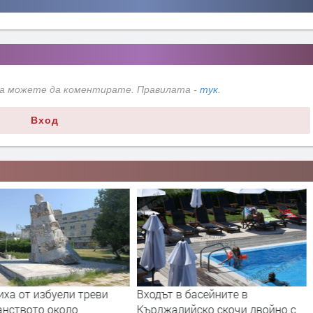
да можете да коментирате. Правилата -
тук
.
Вход
ха от избуели треви
Входът в басейните в
анството около
Кърджалийско скочи двойно с