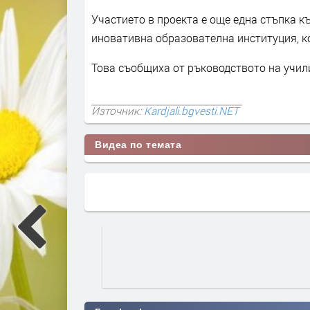
Участието в проекта е още една стъпка 
иновативна образователна институция, ко
Това съобщиха от ръководството на учил
Източник:
Kardjali.bgvesti.NET
Видеа по темата