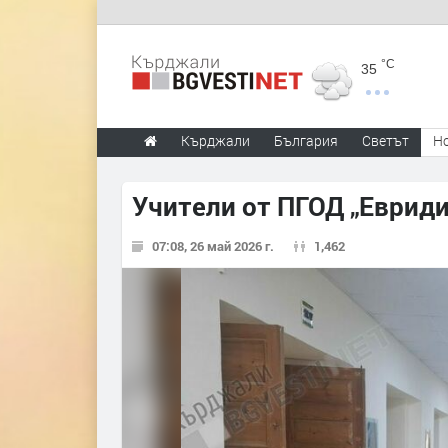
°C
35
Кърджали
България
Светът
Н
Учители от ПГОД „Евриди
07:08, 26 май 2026 г.
1,462