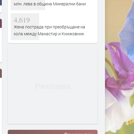
млн. лева в община Минерални бани
4,619
Жена пострада при преобръщане на
кола между Манастир и Книжовник
Канят на събор в Биволяне в
Предимно слънчево и
памет на Елмалъ баба
ветровито днес в