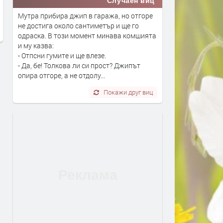
Случаен виц
Кърджали,оранжев код з
преди 10 часа
Мутра прибира джип в гаража, но отгоре
опасни жеги
не достига около сантиметър и ще го
преди 10 часа
одраска. В този момент минава комшията
и му казва:
- Отпсни гумите и ще влезе.
- Да, бе! Толкова ли си прост? Джипът
опира отгоре, а не отдолу...
Покажи друг виц