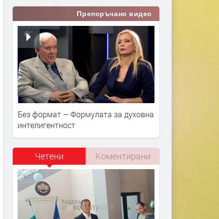
Препоръчано видео
Без формат – Формулата за духовна
интелигентност
Четени
Коментирани