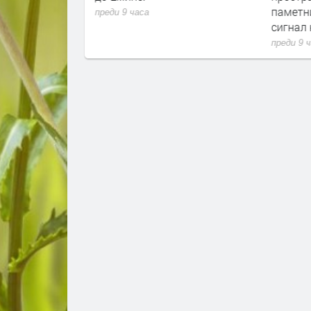
паметн
преди 9 часа
сигнал 
преди 9 