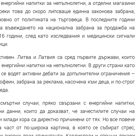
енергийни напитки за непълнолетни, а отделни магазини
реки това до скоро липсваше единна законова забрана,
новно от политиката на търговеца. В последните години
да въвеждането на национална забрана за продажба на
6 години, след като изследвания и медицински сигнали
ици.
ктивен. Литва и Латвия са сред първите държави, които
енергийни напитки на непълнолетни. В други страни като
 се водят активни дебати за допълнителни ограничения –
феин, забрана за реклама, насочена към деца, и по-строг
еда.
смъртни случаи, пряко свързани с енергийни напитки,
и данни, които да доказват, че зачестилите случаи на
 млади хора са директно причинени от тях. Но все повече
 част от по-широка картина, в която се събират стрес,
 и високи дози стимуланти. Кардиолози и спешни лекари