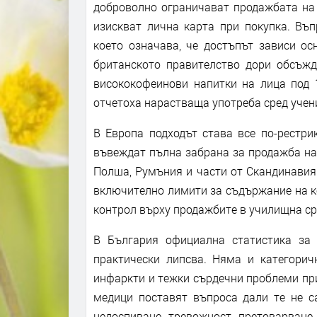
доброволно ограничават продажбата на 
изискват лична карта при покупка. Въп
което означава, че достъпът зависи ос
британското правителство дори обсъж
висококофеинови напитки на лица под 1
отчетоха нарастваща употреба сред учен
В Европа подходът става все по-рестри
въвеждат пълна забрана за продажба на 
Полша, Румъния и части от Скандинавия
включително лимити за съдържание на ко
контрол върху продажбите в училищна ср
В България официална статистика за 
практически липсва. Няма и категоричн
инфаркти и тежки сърдечни проблеми при
медици поставят въпроса дали те не са
недоспиване, тревожност, претоварване