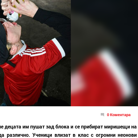
0 Коментара
че децата им пушат зад блока и се прибират миришещи на
да различно. Ученици влизат в клас с огромни неонови