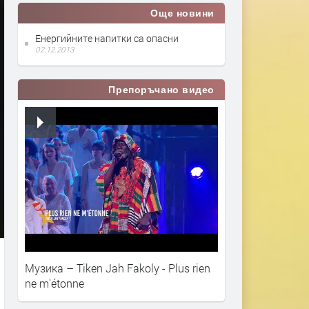
Още новини
Енергийните напитки са опасни
02.12.2013
Препоръчано видео
Музика – Tiken Jah Fakoly - Plus rien
ne m'étonne