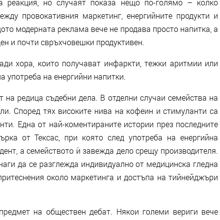
а реакция, но случаят показа нещо по-голямо – колко
ежду провокативния маркетинг, енергийните продукти и
ото модерната реклама вече не продава просто напитка, а
уден и почти свръхчовешки продуктивен.
ади хора, които получават инфаркти, тежки аритмии или
а употреба на енергийни напитки.
т на редица съдебни дела. В отделни случаи семейства на
ли. Според тях високите нива на кофеин и стимуланти са
нти. Една от най-коментираните истории през последните
ърка от Тексас, при която след употреба на енергийна
дент, а семейството ѝ завежда дело срещу производителя.
наги да се разглежда индивидуално от медицинска гледна
 притеснения около маркетинга и достъпа на тийнейджъри
предмет на обществен дебат. Някои големи вериги вече