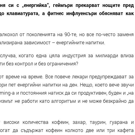
еня си с „енергийка“, геймъри прекарват нощите пред
до клавиатурата, а фитнес инфлуенсъри обясняват как
лкохол от поколенията на 90-те, но все по-често заменя
мализирана зависимост – енергийните напитки.
случва, когато една цяла индустрия за милиарди влиза
ти без контрол и без ограничения?
от време на време. Все повече лекари предупреждават за
дори пет енергийни напитки на ден. Нещо, което вече звучи
ming-а и постоянния натиск да си продуктивен, буден и „на
низмът не работи като алгоритъм и не може безкрайно да
 високи количества кофеин, захар, таурин, гуарана и
могат да съдържат кофеин колкото две или три кафета