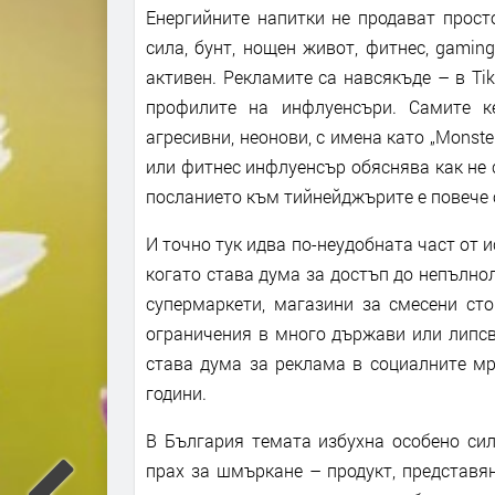
Енергийните напитки не продават просто
сила, бунт, нощен живот, фитнес, gami
активен. Рекламите са навсякъде – в Tik
профилите на инфлуенсъри. Самите ке
агресивни, неонови, с имена като „Monster
или фитнес инфлуенсър обяснява как не с
посланието към тийнейджърите е повече 
И точно тук идва по-неудобната част от и
когато става дума за достъп до непълнол
супермаркети, магазини за смесени сто
ограничения в много държави или липсв
става дума за реклама в социалните мр
години.
В България темата избухна особено сил
прах за шмъркане – продукт, представян