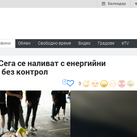
Календар
овини
Обяви
Свободно време
Видео
Градове
eTV
 Сега се наливат с енергийни
 без контрол
0
3