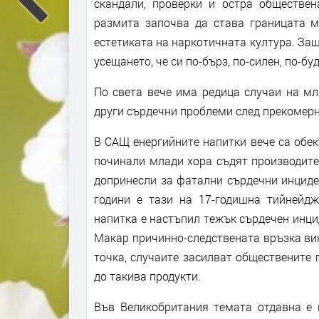
скандали, проверки и остра обществен
размита започва да става границата м
естетиката на наркотичната култура. Защ
усещането, че си по-бърз, по-силен, по-б
По света вече има редица случаи на мл
други сърдечни проблеми след прекомерн
В САЩ енергийните напитки вече са обек
починали млади хора съдят производите
допринесли за фатални сърдечни инциде
години е тази на 17-годишна тийнейдж
напитка е настъпил тежък сърдечен инци
Макар причинно-следствената връзка ви
точка, случаите засилват обществените
до такива продукти.
Във Великобритания темата отдавна е 