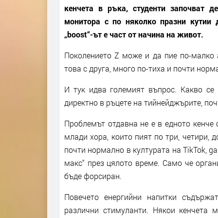
кенчета в ръка, студенти започват д
монитора с по няколко празни кутии 
„boost“-ът е част от начина на живот.
Поколението Z може и да пие по-малко а
това с друга, много по-тиха и почти нор
И тук идва големият въпрос. Какво се 
директно в ръцете на тийнейджърите, поч
Проблемът отдавна не е в едното кенче 
млади хора, които пият по три, четири, 
почти нормално в културата на TikTok, ga
макс“ през цялото време. Само че орга
бъде форсиран.
Повечето енергийни напитки съдържат
различни стимуланти. Някои кенчета 