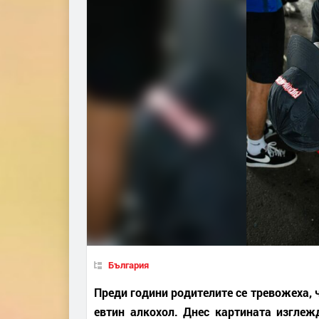
България
Преди години родителите се тревожеха, 
евтин алкохол. Днес картината изглеж