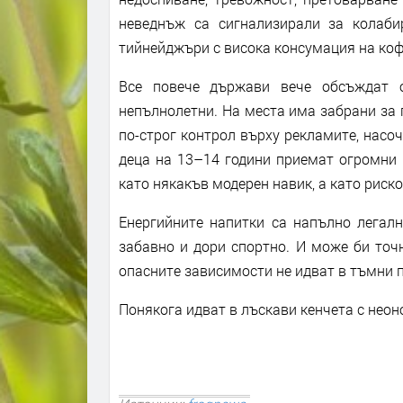
неведнъж са сигнализирали за колаби
тийнейджъри с висока консумация на коф
Все повече държави вече обсъждат о
непълнолетни. На места има забрани за 
по-строг контрол върху рекламите, насо
деца на 13–14 години приемат огромни 
като някакъв модерен навик, а като риск
Енергийните напитки са напълно легалн
забавно и дори спортно. И може би точ
опасните зависимости не идват в тъмни 
Понякога идват в лъскави кенчета с неон