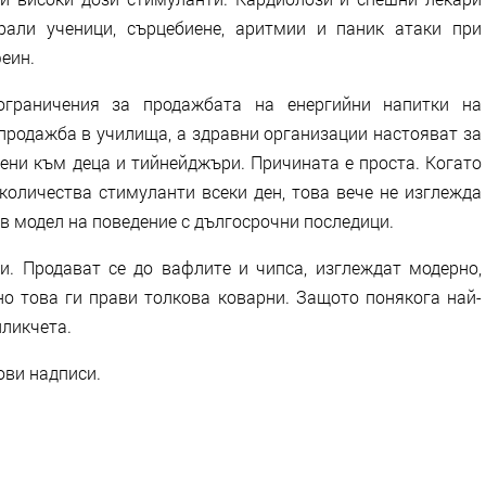
рали ученици, сърцебиене, аритмии и паник атаки при
еин.
граничения за продажбата на енергийни напитки на
продажба в училища, а здравни организации настояват за
чени към деца и тийнейджъри. Причината е проста. Когато
количества стимуланти всеки ден, това вече не изглежда
ов модел на поведение с дългосрочни последици.
и. Продават се до вафлите и чипса, изглеждат модерно,
но това ги прави толкова коварни. Защото понякога най-
пликчета.
ови надписи.