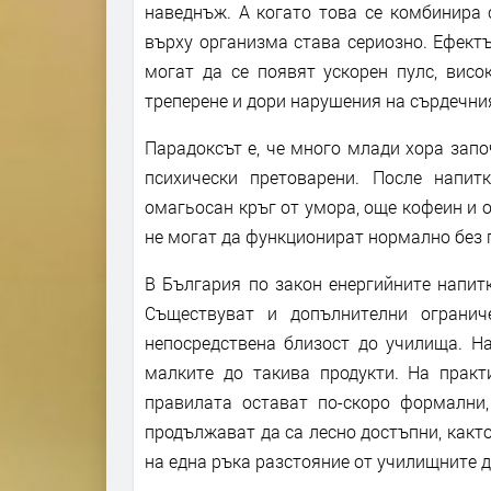
наведнъж. А когато това се комбинира 
върху организма става сериозно. Ефектъ
могат да се появят ускорен пулс, висо
треперене и дори нарушения на сърдечни
Парадоксът е, че много млади хора запо
психически претоварени. После напи
омагьосан кръг от умора, още кофеин и о
не могат да функционират нормално без 
В България по закон енергийните напитк
Съществуват и допълнителни огранич
непосредствена близост до училища. На
малките до такива продукти. На практ
правилата остават по-скоро формални,
продължават да са лесно достъпни, както
на една ръка разстояние от училищните 