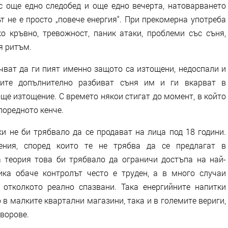
с още едно следобед и още едно вечерта, натоварването
т не е просто „повече енергия“. При прекомерна употреба
ко кръвно, тревожност, паник атаки, проблеми със съня,
я ритъм.
чват да ги пият именно защото са изтощени, недоспали и
тките допълнително разбиват съня им и ги вкарват в
ще изтощение. С времето някои стигат до момент, в който
поредното кенче.
и не би трябвало да се продават на лица под 18 години.
ения, според които те не трябва да се предлагат в
 теория това би трябвало да ограничи достъпа на най-
ика обаче контролът често е труден, а в много случаи
 отколкото реално спазвани. Така енергийните напитки
 в малките квартални магазини, така и в големите вериги,
дворове.