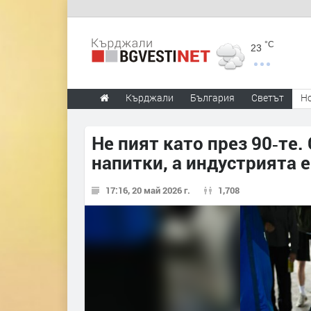
°C
23
Кърджали
България
Светът
Н
Не пият като през 90‑те.
напитки, а индустрията е
17:16, 20 май 2026 г.
1,708