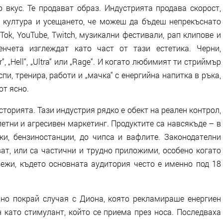
 вкус. Те продават образ. Индустрията продава скорост,
ng култура и усещането, че можеш да бъдеш непрекъснато
Tok, YouTube, Twitch, музикални фестивали, рап клипове и
нчета изглеждат като част от тази естетика. Черни,
“, „Hell“, „Ultra“ или „Rage“. И когато любимият ти стриймър
пи, тренира, работи и „мачка“ с енергийна напитка в ръка,
от ясно.
сторията. Тази индустрия рядко е обект на реален контрол,
етни и агресивен маркетинг. Продуктите са навсякъде – в
ки, бензиностанции, до чипса и вафлите. Законодателни
ат, или са частични и трудно приложими, особено когато
ежи, където основната аудитория често е именно под 18
но покрай случая с Диона, която рекламираше енергиен
 като стимулант, който се приема през носа. Последваха