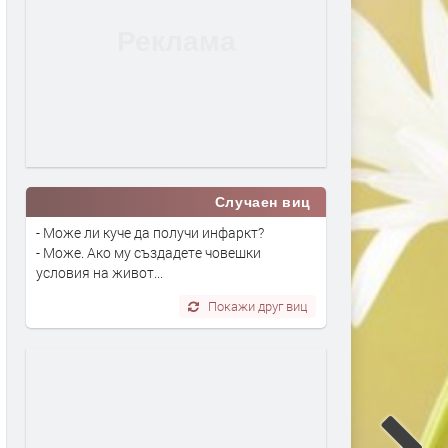
Случаен виц
- Може ли куче да получи инфаркт?
- Може. Ако му създадете човешки
условия на живот...
Покажи друг виц