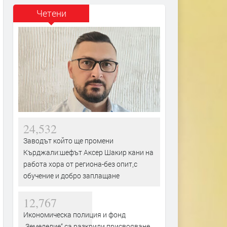
Четени
24,532
Заводът който ще промени
Кърджали:шефът Аксер Шакир кани на
работа хора от региона-без опит,с
обучение и добро заплащане
12,767
Икономическа полиция и фонд
„Земеделие“ са разкрили присвояване