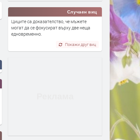
Случаен виц
Циците са доказателство, че мъжете
могат да се фокусират върху две неща
едновременно.
Покажи друг виц