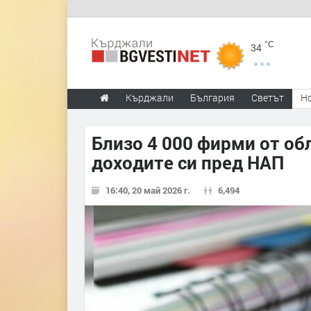
°C
34
Кърджали
България
Светът
Н
Близо 4 000 фирми от об
доходите си пред НАП
16:40, 20 май 2026 г.
6,494