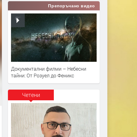
Препоръчано видео
Документални филми – Небесни
тайни: От Розуел до Феникс
Четени