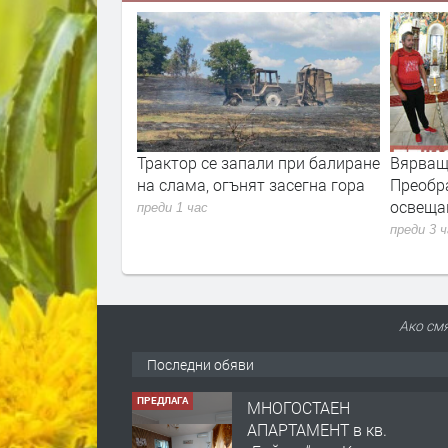
ти от Хасково,
Трактор се запали при балиране
Вярващ
ела от областта
на слама, огънят засегна гора
Преобр
освеща
преди 1 час
преди 3 
Ако смя
Последни обяви
ПРЕДЛАГА
МНОГОСТАЕН
АПАРТАМЕНТ в кв.