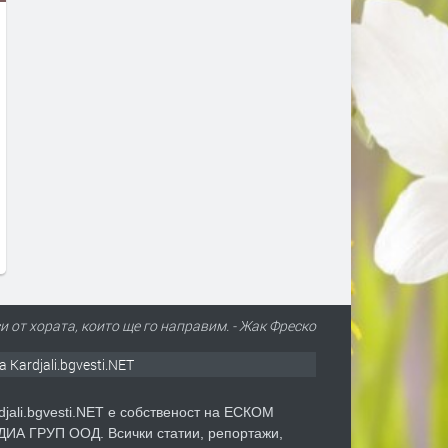
Фестивал „На Хармана“
Тополовград запазва
превръща посетителите в
маломерните паралелки 
участници – традициите
училищата в Синапово и
оживяват
Хлябово
преди 5 часа
преди 5 часа
и от хората, които ще го направим. - Жак Фреско
а Kardjali.bgvesti.NET
djali.bgvesti.NET е собственост на ЕСКОМ
ИА ГРУП ООД. Всички статии, репортажи,