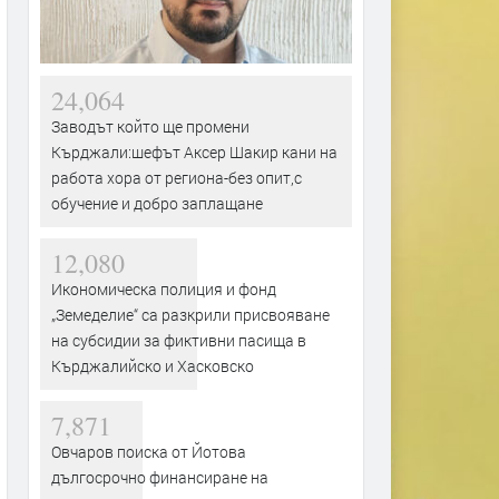
24,064
Заводът който ще промени
Кърджали:шефът Аксер Шакир кани на
работа хора от региона-без опит,с
обучение и добро заплащане
12,080
Икономическа полиция и фонд
„Земеделие“ са разкрили присвояване
на субсидии за фиктивни пасища в
Кърджалийско и Хасковско
7,871
Овчаров поиска от Йотова
дългосрочно финансиране на