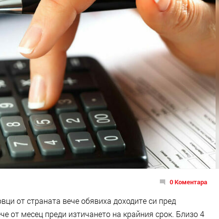
0 Коментара
вци от страната вече обявиха доходите си пред
че от месец преди изтичането на крайния срок. Близо 4