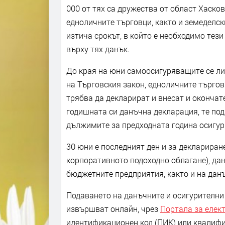
000 от тях са дружества от област Хаско
едноличните търговци, както и земеделск
изтича срокът, в който е необходимо тез
върху тях данък.
До края на юни самоосигуряващите се ли
на Търговския закон, едноличните търгов
трябва да декларират и внесат и окончат
годишната си данъчна декларация, те по
дължимите за предходната година осигур
30 юни е последният ден и за деклариран
корпоративното подоходно облагане), дан
бюджетните предприятия, както и на данъ
Подаването на данъчните и осигурителни 
извършват онлайн, чрез
Портала за елек
идентификационен код (ПИК) или квалифи