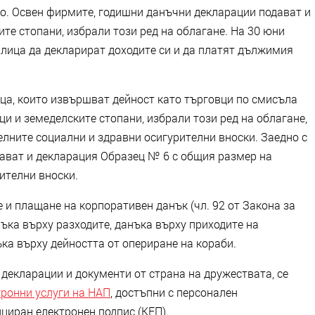
во. Освен фирмите, годишни данъчни декларации подават и
ите стопани, избрали този ред на облагане. На 30 юни
и лица да декларират доходите си и да платят дължимия
ца, които извършват дейност като търговци по смисъла
ци и земеделските стопани, избрали този ред на облагане,
елните социални и здравни осигурителни вноски. Заедно с
дават и декларация Образец № 6 с общия размер на
ителни вноски.
е и плащане на корпоративен данък (чл. 92 от Закона за
ъка върху разходите, данъка върху приходите на
ка върху дейността от опериране на кораби.
декларации и документи от страна на дружествата, се
тронни услуги на НАП
, достъпни с персонален
циран електронен подпис (КЕП).