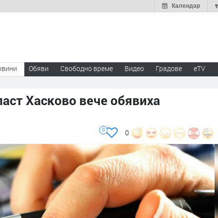
Календар
овини
Обяви
Свободно време
Видео
Градове
eTV
ласт Хасково вече обявиха
0
0