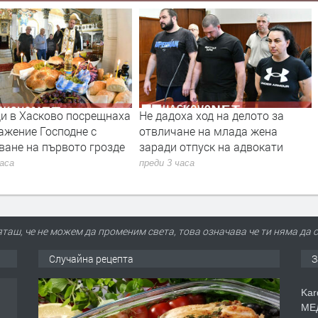
и в Хасково посрещнаха
Не дадоха ход на делото за
ажение Господне с
отвличане на млада жена
ване на първото грозде
заради отпуск на адвокати
часа
преди 3 часа
таш, че не можем да променим света, това означава че ти няма да с
Случайна рецепта
З
Kar
МЕД