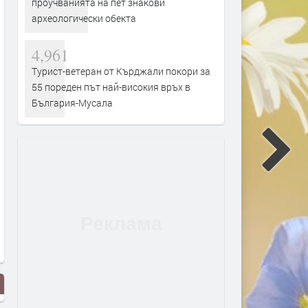
проучванията на пет знакови
археологически обекта
4,961
Турист-ветеран от Кърджали покори за
55 пореден път най-високия връх в
България-Мусала