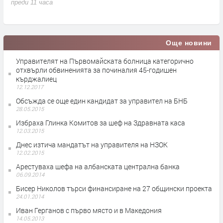
преди 11 часа
п
Още новини
Управителят на Първомайската болница категорично
отхвърли обвиненията за починалия 45-годишен
кърджалиец
12.12.2017
Обсъжда се още един кандидат за управител на БНБ
28.05.2015
Избраха Глинка Комитов за шеф на Здравната каса
12.03.2015
Днес изтича мандатът на управителя на НЗОК
12.02.2015
Арестуваха шефа на албанската централна банка
06.09.2014
Бисер Николов търси финансиране на 27 общински проекта
24.01.2014
Иван Герганов с първо място и в Македония
14.05.2013