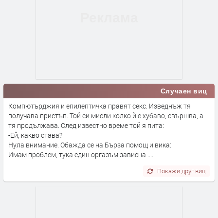
Случаен виц
Компютърджия и епилептичка правят секс. Изведнъж тя
получава пристъп. Той си мисли колко й е хубаво, свършва, а
тя продължава. След известно време той я пита:
-Ей, какво става?
Нула внимание. Обажда се на Бърза помощ и вика:
Имам проблем, тука един оргазъм зависна ....
Покажи друг виц