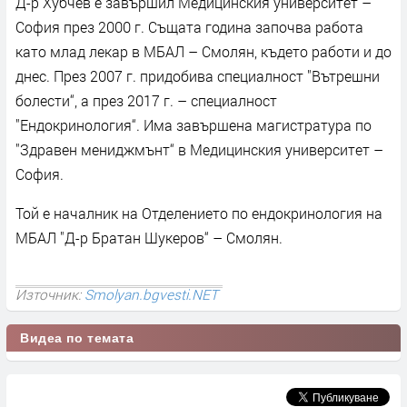
Д-р Хубчев е завършил Медицинския университет –
София през 2000 г. Същата година започва работа
като млад лекар в МБАЛ – Смолян, където работи и до
днес. През 2007 г. придобива специалност "Вътрешни
болести“, а през 2017 г. – специалност
"Ендокринология“. Има завършена магистратура по
"Здравен мениджмънт“ в Медицинския университет –
София.
Той е началник на Отделението по ендокринология на
МБАЛ "Д-р Братан Шукеров“ – Смолян.
Източник:
Smolyan.bgvesti.NET
Видеа по темата