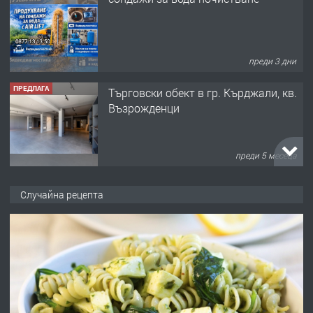
преди 3 дни
ПРЕДЛАГА
Tърговски обект в гр. Кърджали, кв.
Възрожденци
преди 5 месеца
ПРЕДЛАГА
търсим общ работник
Случайна рецепта
преди 6 месеца
ПРЕДЛАГА
Заведение /ресторант, бистро/ в с.
Чакаларово, община Кирково