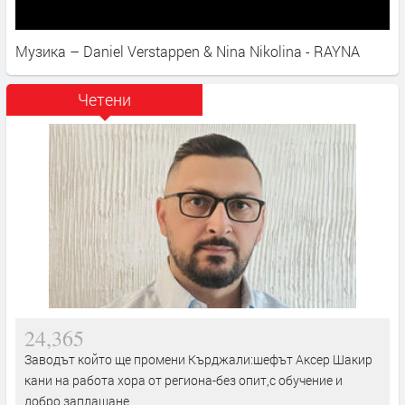
Музика – Daniel Verstappen & Nina Nikolina - RAYNA
Четени
24,365
Заводът който ще промени Кърджали:шефът Аксер Шакир
кани на работа хора от региона-без опит,с обучение и
добро заплащане