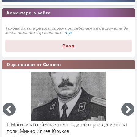
Коментари в сайта
Трябва да сте регистриран потребител за да можете да
коментирате. Правилата -
тук
.
Вход
Още новини от Смолян
17
В Могилица отбелязват 95 години от рождението на
Б
полк. Минчо Илиев Юруков
Ч