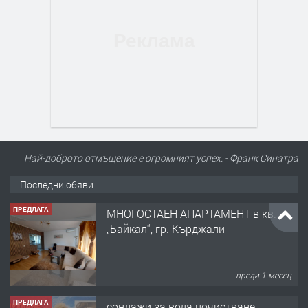
Най-доброто отмъщение е огромният успех. - Франк Синатра
Последни обяви
ПРЕДЛАГА
МНОГОСТАЕН АПАРТАМЕНТ в кв.
„Байкал“, гр. Кърджали
преди 1 месец
ПРЕДЛАГА
сондажи за вода почистване