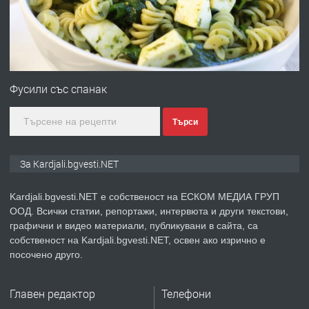
преди 7 месеца
ПРЕДЛАГА
Гараж под наем в супер център
Кърджали
Фусили със спанак
Търси
преди 9 месеца
ПРЕДЛАГА
№3972 Парцел в регулация на брега
За Kardjali.bgvesti.NET
на язовир Студен кладенец 331м2 |
село Гняздово.
Kardjali.bgvesti.NET е собственост на ЕСКОМ МЕДИА ГРУП
ООД. Всички статии, репортажи, интервюта и други текстови,
преди 1 година
графични и видео материали, публикувани в сайта, са
собственост на Kardjali.bgvesti.NET, освен ако изрично е
ПРЕДЛАГА
Курс
посочено друго.
„Електротехник”/”Електромонтьор”
дистанционна или дневна форма на
Главен редактор
Телефони
обучение