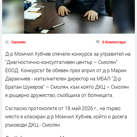
Смолян
0 Коментара
Д-р Момчил Хубчев спечели конкурса за управител на
"Диагностично-консултативен център – Смолян“
ЕООД. Конкурсът бе обявен през април от д-р Марин
Даракчиев - изпълнителен директор на МБАЛ "Д-р
Братан Шукеров“ – Смолян, към която ДКЦ – Смолян
е дъщерно дружество, съобщиха от болницата.
Съгласно протоколите от 18 май 2026 г., на първо
място е класиран д-р Момчил Хубчев, който и досега
ръководи ДКЦ - Смолян.