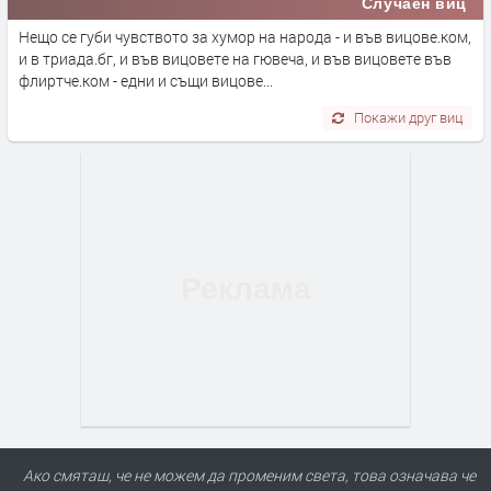
Случаен виц
Нещо се губи чувството за хумор на народа - и във вицове.ком,
и в триада.бг, и във вицовете на гювеча, и във вицовете във
флиртче.ком - едни и същи вицове...
Покажи друг виц
Ако смяташ, че не можем да променим света, това означава че