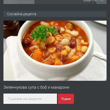
преди 5 месеца
ПРЕДЛАГА
търсим общ работник
Случайна рецепта
преди 6 месеца
ПРЕДЛАГА
Заведение /ресторант, бистро/ в с.
Чакаларово, община Кирково
преди 7 месеца
ПРЕДЛАГА
Гараж под наем в супер център
Кърджали
Зеленчукова супа с боб и макарони
Търси
преди 9 месеца
ПРЕДЛАГА