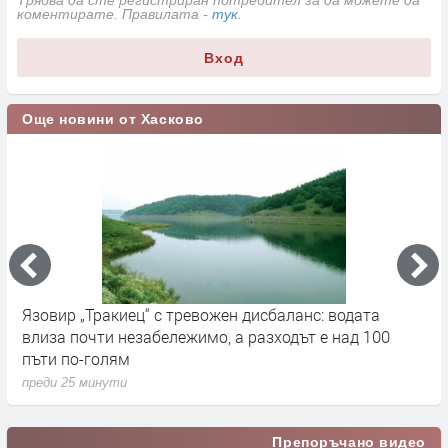
коментирате. Правилата -
тук
.
Вход
Още новини от Хасково
Язовир „Тракиец“ с тревожен дисбаланс: водата
Д
влиза почти незабележимо, а разходът е над 100
п
пъти по-голям
преди 25 минути
Препоръчано видео