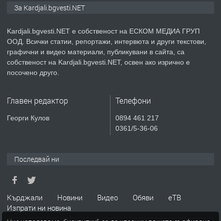
№3972 Парцел в регулация на брега
За Kardjali.bgvesti.NET
на язовир Студен кладенец 331м2 |
село Гняздово.
Kardjali.bgvesti.NET е собственост на ЕСКОМ МЕДИА ГРУП
ООД. Всички статии, репортажи, интервюта и други текстови,
преди 1 година
графични и видео материали, публикувани в сайта, са
собственост на Kardjali.bgvesti.NET, освен ако изрично е
ПРЕДЛАГА
Курс
посочено друго.
„Електротехник”/”Електромонтьор”
дистанционна или дневна форма на
Главен редактор
Телефони
обучение
преди 1 година
Георги Кулов
0894 461 217
0361/5-36-06
ПРЕДЛАГА
Курсове-
Пчеларство,Растениевъдство,Животно
защита
Последвай ни
преди 1 година
Кърджали
Новини
Видео
Обяви
еТВ
ПРЕДЛАГА
**Прекрасен имот за продажба в
Изпрати ни новина
Главатарци с уникална гледка към