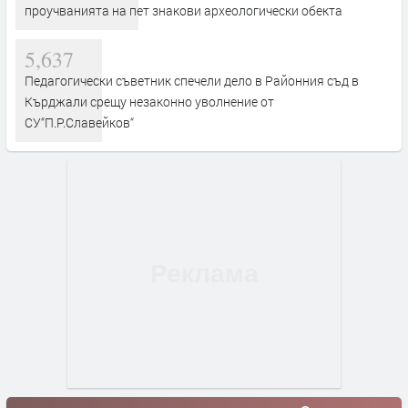
проучванията на пет знакови археологически обекта
5,637
Педагогически съветник спечели дело в Районния съд в
Кърджали срещу незаконно уволнение от
СУ“П.Р.Славейков“