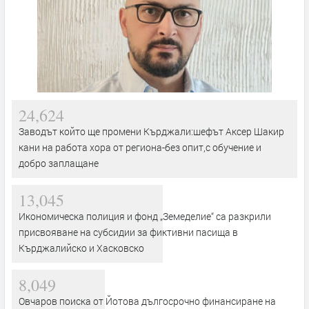
24,624
Заводът който ще промени Кърджали:шефът Аксер Шакир
кани на работа хора от региона-без опит,с обучение и
добро заплащане
13,045
Икономическа полиция и фонд „Земеделие“ са разкрили
присвояване на субсидии за фиктивни пасища в
Кърджалийско и Хасковско
8,049
Овчаров поиска от Йотова дългосрочно финансиране на