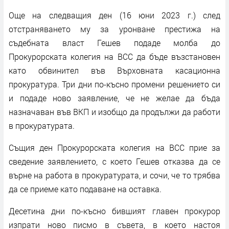
Още на следващия ден (16 юни 2023 г.) след
отстраняването му за уронване престижа на
съдебната власт Гешев подаде молба до
Прокурорската колегия на ВСС да бъде възстановен
като обвинител във Върховната касационна
прокуратура. Три дни по-късно промени решението си
и подаде ново заявление, че не желае да бъда
назначаван във ВКП и изобщо да продължи да работи
в прокуратурата.
Същия ден Прокурорската колегия на ВСС прие за
сведение заявлението, с което Гешев отказва да се
върне на работа в прокуратурата, и сочи, че то трябва
да се приеме като подаване на оставка.
Десетина дни по-късно бившият главен прокурор
изпрати ново писмо в съвета, в което настоя