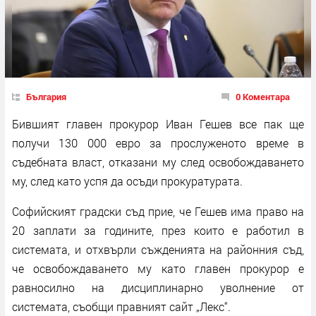
България
0 Коментара
Бившият главен прокурор Иван Гешев все пак ще
получи 130 000 евро за прослуженото време в
съдебната власт, отказани му след освобождаването
му, след като успя да осъди прокуратурата.
Софийският градски съд прие, че Гешев има право на
20 заплати за годините, през които е работил в
системата, и отхвърли съжденията на районния съд,
че освобождаването му като главен прокурор е
равносилно на дисциплинарно уволнение от
системата, съобщи правният сайт „Лекс“.