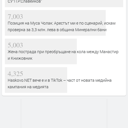
СУ“П.Р.Славейков“
7,003
Позиция на Муса Чолак: Арестът ми е по сценарий, искам
проверка за 3,3 млн. лева в община Минерални бани
5,003
Жена пострада при преобръщане на кола между Манастир
и Книжовник
4,325
Haskovo.NET вече е и в TikTok – част от новата медийна
кампания на медията