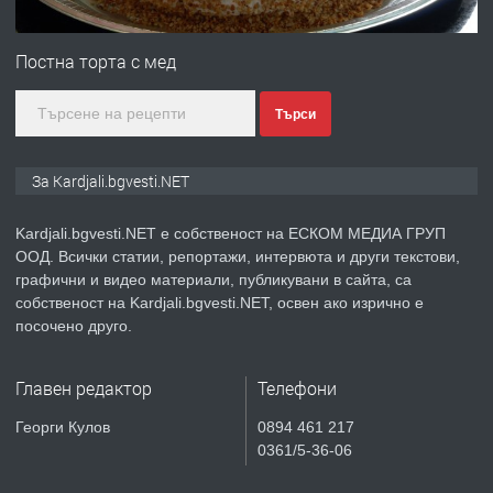
ПРЕДЛАГА
№3972 Парцел в регулация на брега
на язовир Студен кладенец 331м2 |
Постна торта с мед
село Гняздово.
Търси
преди 1 година
ПРЕДЛАГА
Курс
За Kardjali.bgvesti.NET
„Електротехник”/”Електромонтьор”
дистанционна или дневна форма на
Kardjali.bgvesti.NET е собственост на ЕСКОМ МЕДИА ГРУП
обучение
ООД. Всички статии, репортажи, интервюта и други текстови,
преди 1 година
графични и видео материали, публикувани в сайта, са
собственост на Kardjali.bgvesti.NET, освен ако изрично е
ПРЕДЛАГА
Курсове-
посочено друго.
Пчеларство,Растениевъдство,Животно
защита
Главен редактор
Телефони
преди 1 година
Георги Кулов
0894 461 217
0361/5-36-06
ПРЕДЛАГА
**Прекрасен имот за продажба в
Главатарци с уникална гледка към