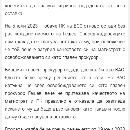
колегията да гласува изрично подадената от него
оставка.
На 5 юли 2023 г. обаче ПК на ВСС отново остави без
разглеждане писмото на Гешев. Според кадровиците
няма как да се гласува оставката му, при положение
че той вече е загубил качеството си на магистрат с
освобождаването си като главен прокурор.
Бившият главен прокурор подаде две жалби във ВАС.
Едната беше срещу решението от 5 юли. Но ВАС
изтъкна, че след освобождаването си като главен
прокурор Гешев вече не притежава качеството на
магистрат и ПК правилно е отказала да разгледа
искането му да бъде възстановен като такъв и после
да му бъде гласувана оставката.
Втората жалба беше срещу решението от 19 юни 2023