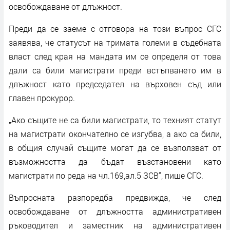
освобождаване от длъжност.
Преди да се заеме с отговора на този въпрос СГС
заявява, че статусът на тримата големи в съдебната
власт след края на мандата им се определя от това
дали са били магистрати преди встъпването им в
длъжност като председател на върховен съд или
главен прокурор.
„Ако същите не са били магистрати, то техният статут
на магистрати окончателно се изгубва, а ако са били,
в общия случай същите могат да се възползват от
възможността да бъдат възстановени като
магистрати по реда на чл.169,ал.5 ЗСВ“, пише СГС.
Въпросната разпоредба предвижда, че след
освобождаване от длъжността административен
ръководител и заместник на административен