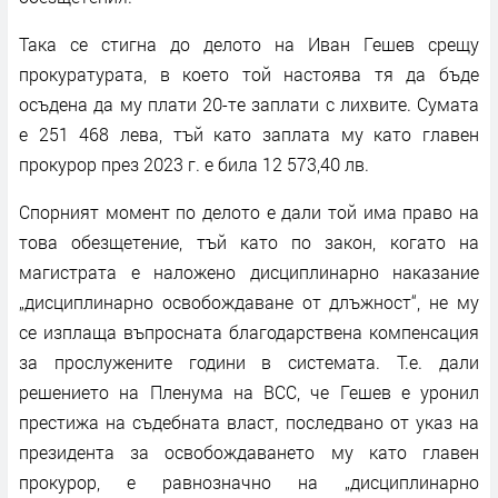
Така се стигна до делото на Иван Гешев срещу
прокуратурата, в което той настоява тя да бъде
осъдена да му плати 20-те заплати с лихвите. Сумата
е 251 468 лева, тъй като заплата му като главен
прокурор през 2023 г. е била 12 573,40 лв.
Спорният момент по делото е дали той има право на
това обезщетение, тъй като по закон, когато на
магистрата е наложено дисциплинарно наказание
„дисциплинарно освобождаване от длъжност“, не му
се изплаща въпросната благодарствена компенсация
за прослужените години в системата. Т.е. дали
решението на Пленума на ВСС, че Гешев е уронил
престижа на съдебната власт, последвано от указ на
президента за освобождаването му като главен
прокурор, е равнозначно на „дисциплинарно