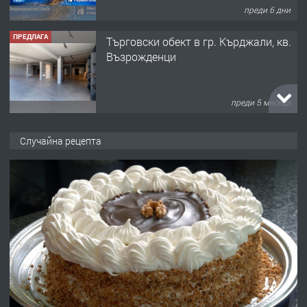
преди 5 месеца
ПРЕДЛАГА
търсим общ работник
преди 6 месеца
ПРЕДЛАГА
Заведение /ресторант, бистро/ в с.
Случайна рецепта
Чакаларово, община Кирково
преди 7 месеца
ПРЕДЛАГА
Гараж под наем в супер център
Кърджали
преди 10 месеца