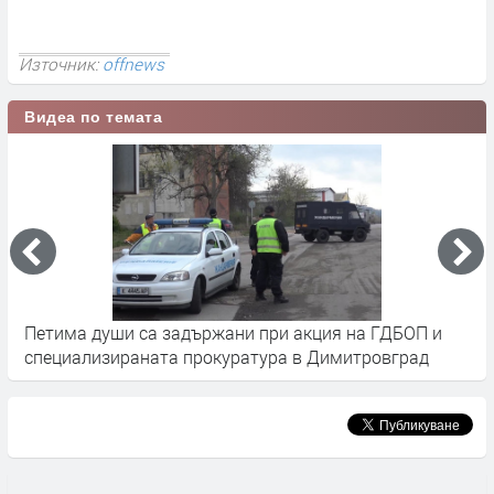
Източник:
offnews
Видеа по темата
Прокурори и вещи лица са кът в Смолянско
Щ