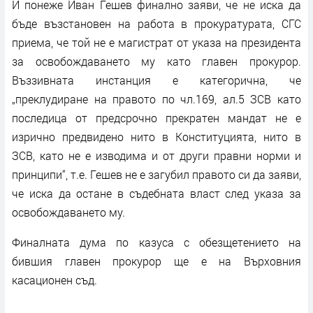
И понеже Иван Гешев финално заяви, че не иска да
бъде възстановен на работа в прокуратурата, СГС
приема, че той не е магистрат от указа на президента
за освобождаването му като главен прокурор.
Въззивната инстанция е категорична, че
„преклудиране на правото по чл.169, ал.5 ЗСВ като
последица от предсрочно прекратен мандат не е
изрично предвидено нито в Конституцията, нито в
ЗСВ, като не е изводима и от други правни норми и
принципи“, т.е. Гешев не е загубил правото си да заяви,
че иска да остане в съдебната власт след указа за
освобождаването му.
Финалната дума по казуса с обезщетението на
бившия главен прокурор ще е на Върховния
касационен съд.