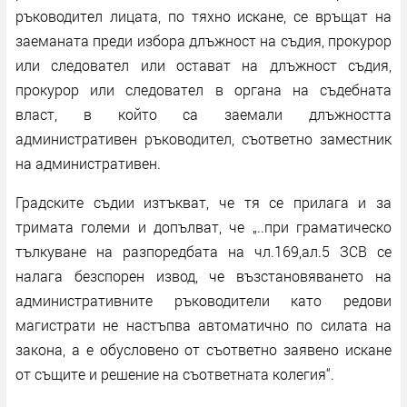
ръководител лицата, по тяхно искане, се връщат на
заеманата преди избора длъжност на съдия, прокурор
или следовател или остават на длъжност съдия,
прокурор или следовател в органа на съдебната
власт, в който са заемали длъжността
административен ръководител, съответно заместник
на административен.
Градските съдии изтъкват, че тя се прилага и за
тримата големи и допълват, че „..при граматическо
тълкуване на разпоредбата на чл.169,ал.5 ЗСВ се
налага безспорен извод, че възстановяването на
административните ръководители като редови
магистрати не настъпва автоматично по силата на
закона, а е обусловено от съответно заявено искане
от същите и решение на съответната колегия“.