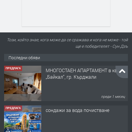
ПРЕДЛАГА
МНОГОСТАЕН АПАРТАМЕНТ в кв.
„Байкал“, гр. Кърджали
Този, който знае, кога може да се сражава и кога не може - той
ще е победителят - Сун Дзъ
Последни обяви
преди 1 месец
ПРЕДЛАГА
сондажи за вода почистване
преди 6 дни
ПРЕДЛАГА
Tърговски обект в гр. Кърджали, кв.
Възрожденци