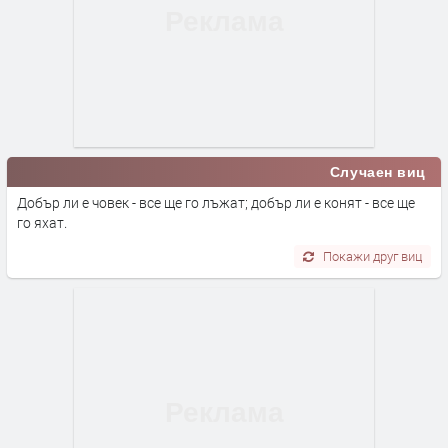
Случаен виц
Добър ли е човек - все ще го лъжат; добър ли е конят - все ще
го яхат.
Покажи друг виц