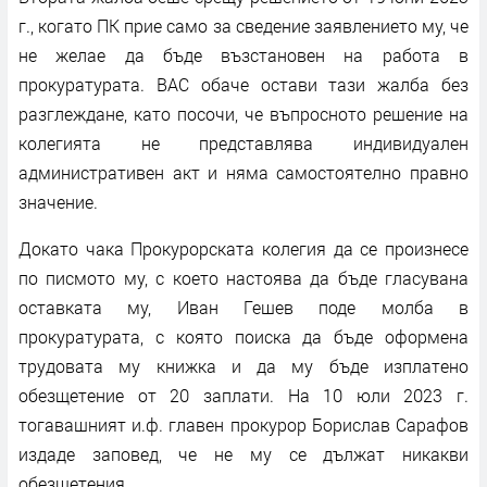
г., когато ПК прие само за сведение заявлението му, че
не желае да бъде възстановен на работа в
прокуратурата. ВАС обаче остави тази жалба без
разглеждане, като посочи, че въпросното решение на
колегията не представлява индивидуален
административен акт и няма самостоятелно правно
значение.
Докато чака Прокурорската колегия да се произнесе
по писмото му, с което настоява да бъде гласувана
оставката му, Иван Гешев поде молба в
прокуратурата, с която поиска да бъде оформена
трудовата му книжка и да му бъде изплатено
обезщетение от 20 заплати. На 10 юли 2023 г.
тогавашният и.ф. главен прокурор Борислав Сарафов
издаде заповед, че не му се дължат никакви
обезщетения.