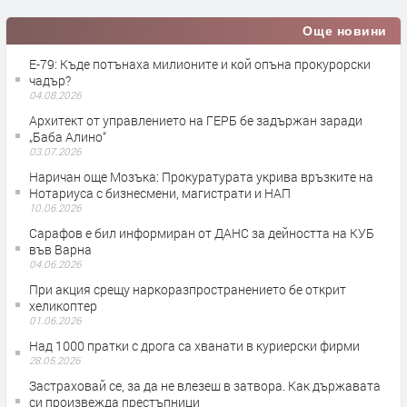
Още новини
Е-79: Къде потънаха милионите и кой опъна прокурорски
чадър?
04.08.2026
Архитект от управлението на ГЕРБ бе задържан заради
„Баба Алино“
03.07.2026
Наричан още Мозъка: Прокуратурата укрива връзките на
Нотариуса с бизнесмени, магистрати и НАП
10.06.2026
Сарафов е бил информиран от ДАНС за дейността на КУБ
във Варна
04.06.2026
При акция срещу наркоразпространението бе открит
хеликоптер
01.06.2026
Над 1000 пратки с дрога са хванати в куриерски фирми
28.05.2026
Застраховай се, за да не влезеш в затвора. Как държавата
си произвежда престъпници