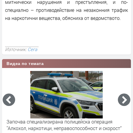
митнически нарушения и престъпления, и по-
специално – противодействие на незаконния трафик
на наркотични вещества, обясниха от ведомството.
Източник:
Сега
Видеа по темата
Започва специализирана полицейска операция
О
"Алкохол, наркотици, неправоспособност и скорост“
л