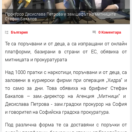
Прокурор Десислава Петрова и зам.шефът на митниците
Стефан Бакалов
България
0 Коментара
Те са поръчвани и от деца, а са изпращани от онлайн
платформи, базирани в страни от ЕС, обявиха от
митницата и прокуратурата
Над 1000 пратки с наркотици, поръчвани и от деца, са
заловени в куриерски фирми при операция „Хидра“ и
то само за дни. Това обявиха на брифинг Стефан
Бакалов – зам.-директор на Агенция „Митници“ и
Десислава Петрова - зам.градски прокурор на София
и говорител на Софийска градска прокуратура.
Под различна форма те са доставяни с поръчки от