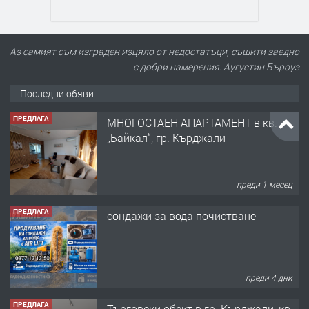
Аз самият съм изграден изцяло от недостатъци, съшити заедно
с добри намерения. Аугустин Бъроуз
Последни обяви
ПРЕДЛАГА
МНОГОСТАЕН АПАРТАМЕНТ в кв.
„Байкал“, гр. Кърджали
преди 1 месец
ПРЕДЛАГА
сондажи за вода почистване
преди 4 дни
ПРЕДЛАГА
Tърговски обект в гр. Кърджали, кв.