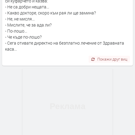
си куфарчето и казва:
- Не са добри нещата...
- Какво докторе, скоро към рая ли ще замина?
- Не, не мисля...
- Мислите, че за ада ли?
- По-лошо...
- Че къде по-лошо?
- Сега отивате директно на безплатно лечение от Здравната
каса...
Покажи друг виц