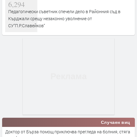
6,294
Педагогически съветник спечели дело в Районния съд в
Кърджали срещу незаконно уволнение от
СУ“П.Р.Славейков“
Случаен виц
Доктор от Бърза помощ приключва прегледа на болния, стяга