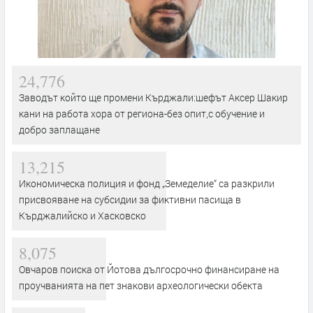
24,776
Заводът който ще промени Кърджали:шефът Аксер Шакир
кани на работа хора от региона-без опит,с обучение и
добро заплащане
13,215
Икономическа полиция и фонд „Земеделие“ са разкрили
присвояване на субсидии за фиктивни пасища в
Кърджалийско и Хасковско
8,075
Овчаров поиска от Йотова дългосрочно финансиране на
проучванията на пет знакови археологически обекта