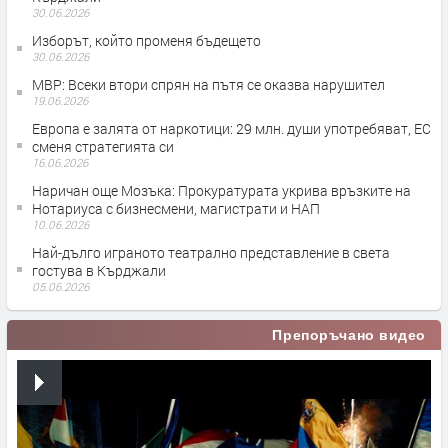
30.06.2026
Изборът, който променя бъдещето
30.06.2026
МВР: Всеки втори спрян на пътя се оказва нарушител
19.06.2026
Европа е залята от наркотици: 29 млн. души употребяват, ЕС
сменя стратегията си
16.06.2026
Наричан още Мозъка: Прокуратурата укрива връзките на
Нотариуса с бизнесмени, магистрати и НАП
10.06.2026
Най-дълго играното театрално представление в света
гостува в Кърджали
05.06.2026
Препоръчано видео