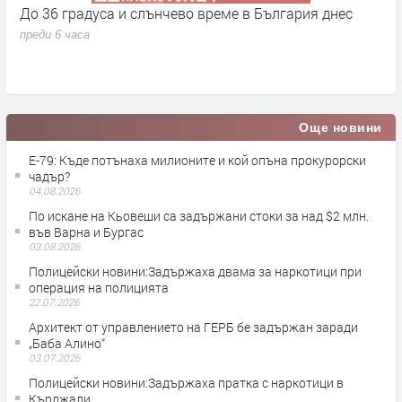
До 36 градуса и слънчево време в България днес
О
с
преди 6 часа
п
Още новини
Е-79: Къде потънаха милионите и кой опъна прокурорски
чадър?
04.08.2026
По искане на Кьовеши са задържани стоки за над $2 млн.
във Варна и Бургас
03.08.2026
Полицейски новини:Задържаха двама за наркотици при
операция на полицията
22.07.2026
Архитект от управлението на ГЕРБ бе задържан заради
„Баба Алино“
03.07.2026
Полицейски новини:Задържаха пратка с наркотици в
Кърджали