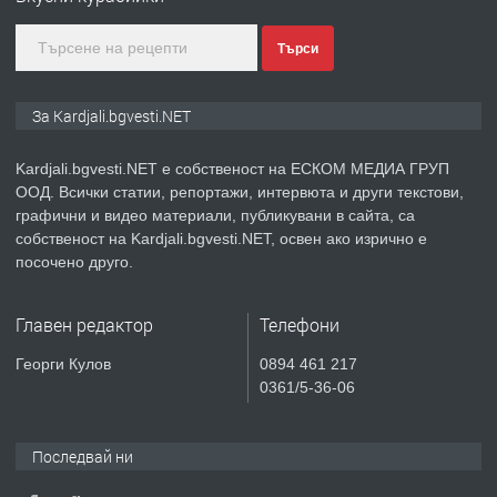
Търси
преди 9 месеца
ПРЕДЛАГА
№3972 Парцел в регулация на брега
За Kardjali.bgvesti.NET
на язовир Студен кладенец 331м2 |
село Гняздово.
Kardjali.bgvesti.NET е собственост на ЕСКОМ МЕДИА ГРУП
ООД. Всички статии, репортажи, интервюта и други текстови,
преди 1 година
графични и видео материали, публикувани в сайта, са
собственост на Kardjali.bgvesti.NET, освен ако изрично е
ПРЕДЛАГА
Курс
посочено друго.
„Електротехник”/”Електромонтьор”
дистанционна или дневна форма на
Главен редактор
Телефони
обучение
преди 1 година
Георги Кулов
0894 461 217
0361/5-36-06
ПРЕДЛАГА
Курсове-
Пчеларство,Растениевъдство,Животно
защита
Последвай ни