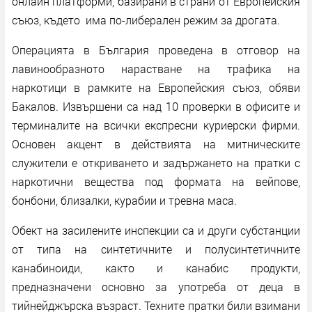
онлайн платформи, базирани в страни от Европейския
съюз, където има по-либерален режим за дрогата.
Операцията в България проведена в отговор на
лавинообразното нарастване на трафика на
наркотици в рамките на Европейския съюз, обяви
Бакалов. Извършени са над 10 проверки в офисите и
терминалите на всички експресни куриерски фирми.
Основен акцент в действията на митническите
служители е откриването и задържането на пратки с
наркотични вещества под формата на вейпове,
бонбони, близалки, курабии и тревна маса.
Обект на засилените инспекции са и други субстанции
от типа на синтетичните и полусинтетичните
канабиноиди, както и канабис продукти,
предназначени основно за употреба от деца в
тийнейджърска възраст. Техните пратки били взимани