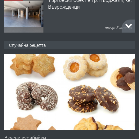
Възрожденци
преди 5 месеца
ПРЕДЛАГА
търсим общ работник
Случайна рецепта
преди 6 месеца
ПРЕДЛАГА
Заведение /ресторант, бистро/ в с.
Чакаларово, община Кирково
преди 7 месеца
ПРЕДЛАГА
Гараж под наем в супер център
Кърджали
Вкусни курабийки