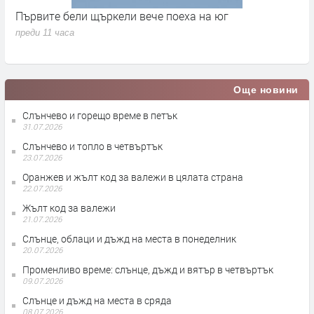
Първите бели щъркели вече поеха на юг
С
н
преди 11 часа
п
Още новини
Слънчево и горещо време в петък
31.07.2026
Слънчево и топло в четвъртък
23.07.2026
Оранжев и жълт код за валежи в цялата страна
22.07.2026
Жълт код за валежи
21.07.2026
Слънце, облаци и дъжд на места в понеделник
20.07.2026
Променливо време: слънце, дъжд и вятър в четвъртък
09.07.2026
Слънце и дъжд на места в сряда
08.07.2026