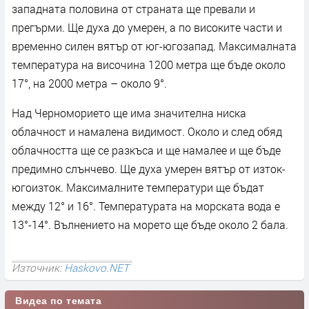
западната половина от страната ще превали и
прегърми. Ще духа до умерен, а по високите части и
временно силен вятър от юг-югозапад. Максималната
температура на височина 1200 метра ще бъде около
17°, на 2000 метра – около 9°.
Над Черноморието ще има значителна ниска
облачност и намалена видимост. Около и след обяд
облачността ще се разкъса и ще намалее и ще бъде
предимно слънчево. Ще духа умерен вятър от изток-
югоизток. Максималните температури ще бъдат
между 12° и 16°. Температурата на морската вода е
13°-14°. Вълнението на морето ще бъде около 2 бала.
Източник:
Haskovo.NET
Видеа по темата