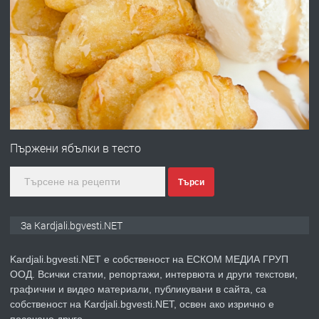
ПРЕДЛАГА
Заведение /ресторант, бистро/ в с.
Чакаларово, община Кирково
преди 7 месеца
ПРЕДЛАГА
Гараж под наем в супер център
Кърджали
Пържени ябълки в тесто
Търси
преди 9 месеца
ПРЕДЛАГА
№3972 Парцел в регулация на брега
За Kardjali.bgvesti.NET
на язовир Студен кладенец 331м2 |
село Гняздово.
Kardjali.bgvesti.NET е собственост на ЕСКОМ МЕДИА ГРУП
ООД. Всички статии, репортажи, интервюта и други текстови,
преди 1 година
графични и видео материали, публикувани в сайта, са
собственост на Kardjali.bgvesti.NET, освен ако изрично е
ПРЕДЛАГА
Курс
посочено друго.