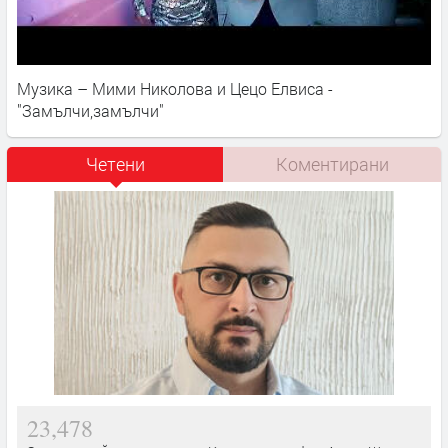
Музика – Мими Николова и Цецо Елвиса -
"Замълчи,замълчи"
Четени
Коментирани
23,478