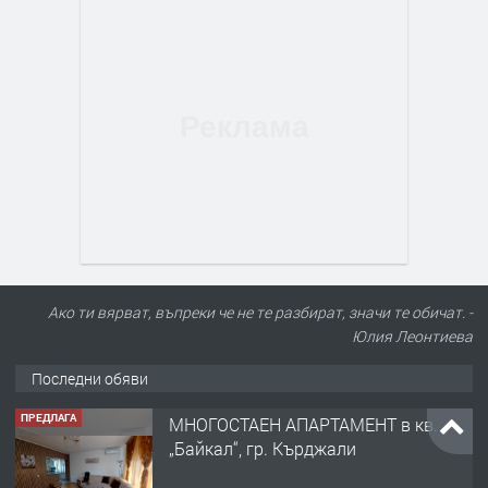
Ако ти вярват, въпреки че не те разбират, значи те обичат. -
Юлия Леонтиева
Последни обяви
ПРЕДЛАГА
МНОГОСТАЕН АПАРТАМЕНТ в кв.
„Байкал“, гр. Кърджали