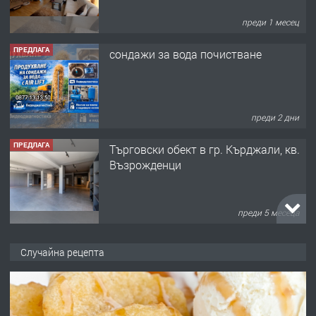
преди 1 месец
ПРЕДЛАГА
сондажи за вода почистване
преди 2 дни
ПРЕДЛАГА
Tърговски обект в гр. Кърджали, кв.
Възрожденци
преди 5 месеца
ПРЕДЛАГА
търсим общ работник
Случайна рецепта
преди 6 месеца