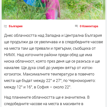
България
0 Коментара
Днес облачността над Западна и Централна България
ще продължи да се увеличава и в следобедните часове
на места там ще превали и прегърми, съобщиха от
НИМХ. Над източните райони преди обяд ще има
ниска облачност, която през деня ще се разкъса и ще
намалее. Ще духа слаб до умерен вятър от изток-
югоизток. Максималните температури в повечето
места ще бъдат между 22° и 27°, по Черноморието:
между 12° и 16°, в София – около 22°.
Над планините облачността ще е значителна. В
следобедните часове на места в масивите в