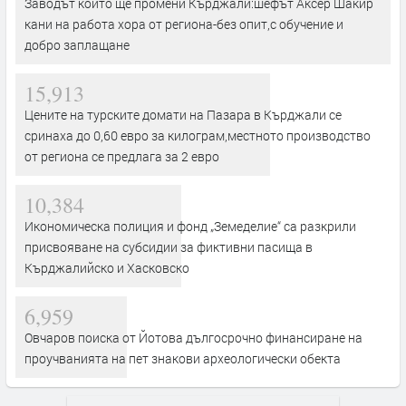
Заводът който ще промени Кърджали:шефът Аксер Шакир
кани на работа хора от региона-без опит,с обучение и
добро заплащане
15,913
Цените на турските домати на Пазара в Кърджали се
сринаха до 0,60 евро за килограм,местното производство
от региона се предлага за 2 евро
10,384
Икономическа полиция и фонд „Земеделие“ са разкрили
присвояване на субсидии за фиктивни пасища в
Кърджалийско и Хасковско
6,959
Овчаров поиска от Йотова дългосрочно финансиране на
проучванията на пет знакови археологически обекта