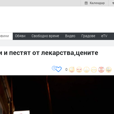
Календар
овини
Обяви
Свободно време
Видео
Градове
eTV
 и пестят от лекарства,цените
0
0