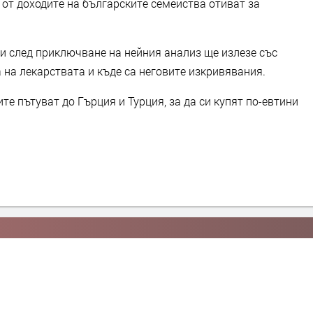
 от доходите на българските семейства отиват за
 след приключване на нейния анализ ще излезе със
 на лекарствата и къде са неговите изкривявания.
те пътуват до Гърция и Турция, за да си купят по-евтини