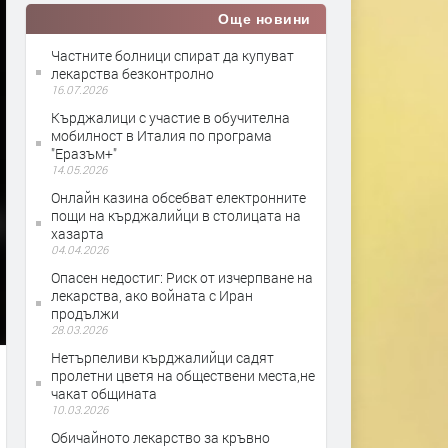
Още новини
Частните болници спират да купуват
лекарства безконтролно
16.07.2026
Кърджалици с участие в обучителна
мобилност в Италия по програма
"Еразъм+"
14.05.2026
Онлайн казина обсебват електронните
пощи на кърджалийци в столицата на
хазарта
04.04.2026
Опасен недостиг: Риск от изчерпване на
лекарства, ако войната с Иран
продължи
28.03.2026
Нетърпеливи кърджалийци садят
пролетни цветя на обществени места,не
чакат общината
10.03.2026
Обичайното лекарство за кръвно