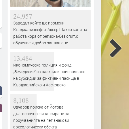
24,957
Заводът който ще промени
Кърджали:шефът Аксер Шакир кани на
работа хора от региона-без опит,с
обучение и добро заплащане
13,484
Икономическа полиция и фонд
„Земеделие“ са разкрили присвояване
на субсидии за фиктивни пасища в
Кърджалийско и Хасковско
8,108
Овчаров поиска от Йотова
дългосрочно финансиране на
проучванията на пет знакови
археологически обекта