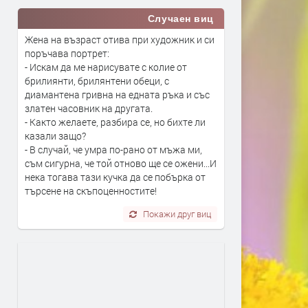
Случаен виц
Жена на възраст отива при художник и си
поръчава портрет:
- Искам да ме нарисувате с колие от
брилиянти, брилянтени обеци, с
диамантена гривна на едната ръка и със
златен часовник на другата.
- Както желаете, разбира се, но бихте ли
казали защо?
- В случай, че умра по-рано от мъжа ми,
съм сигурна, че той отново ще се ожени...И
нека тогава тази кучка да се побърка от
търсене на скъпоценностите!
Покажи друг виц