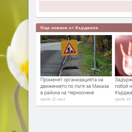
Още новини от Кърджали
адиха жена от
Променят организацията на
Задърж
сьор в Кърджали
движението по пътя за Маказа
побой н
в района на Черноочене
Кърдж
преди 11 часа
преди 14