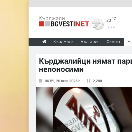
°C
23
Кърджали
България
Светът
Н
Кърджалийци нямат пари
непоносими
06:59, 20 юли 2025 г.
2,280