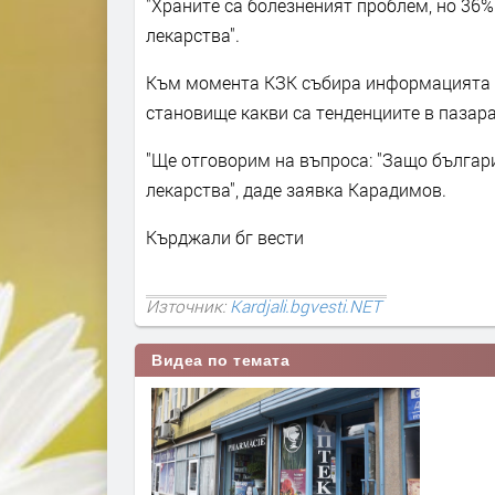
"Храните са болезненият проблем, но 36%
лекарства".
Към момента КЗК събира информацията и
становище какви са тенденциите в пазара
"Ще отговорим на въпроса: "Защо българи
лекарства", даде заявка Карадимов.
Кърджали бг вести
Източник:
Kardjali.bgvesti.NET
Видеа по темата