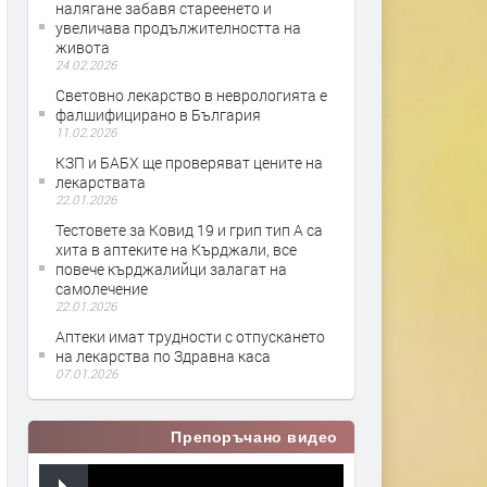
налягане забавя стареенето и
увеличава продължителността на
живота
24.02.2026
Световно лекарство в неврологията е
фалшифицирано в България
11.02.2026
КЗП и БАБХ ще проверяват цените на
лекарствата
22.01.2026
Тестовете за Ковид 19 и грип тип А са
хита в аптеките на Кърджали, все
повече кърджалийци залагат на
самолечение
22.01.2026
Аптеки имат трудности с отпускането
на лекарства по Здравна каса
07.01.2026
Препоръчано видео