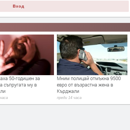
Вход
аха 50-годишен за
Мним полицай отмъкна 9500
а съпругата му в
евро от възрастна жена в
али
Кърджали
 часа
преди 14 часа