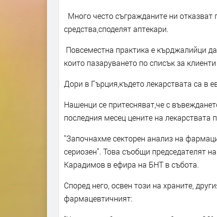
Много често съгражданите ни отказват п
средства,споделят аптекари.
Повсеместна практика е кърджалийци да х
които пазаруването по списък за клиенти 
Дори в Гърция,където лекарствата са в е
Нашенци се притесняват,че с въвеждането
последния месец цените на лекарствата п
"Започнахме секторен анализ на фармация
сериозен". Това съобщи председателят на
Карадимов в ефира на БНТ в събота.
Според него, освен този на храните, друг
фармацевтичният: