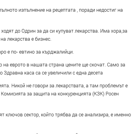
ълното изпълнение на рецептата , поради недостиг на
одят до Одрин за да си купуват лекарства. Има хора,за
на лекарства е бизнес.
вро е по- евтино за кърджалийци.
 на еврото в нашата страна цените ще скочат. Само за
о Здравна каса са се увеличили с една десета
та. Никой не говори за лекарствата, а там проблемът е
 Комисията за защита на конкуренцията (КЗК) Росен
ият ключов сектор, който трябва да се анализира, е именно