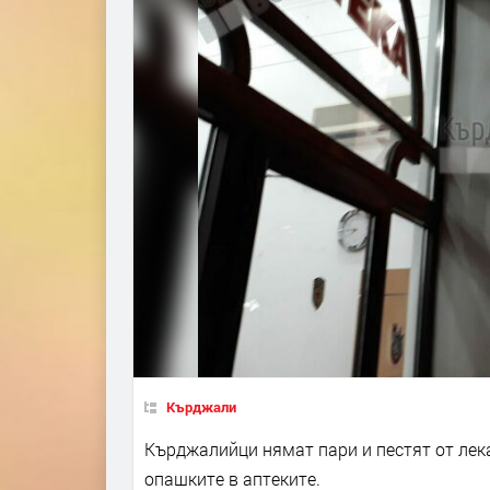
Кърджали
Кърджалийци нямат пари и пестят от лек
опашките в аптеките.