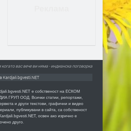
ри когато вас вече ви няма - индианска поговорка
а Kardjali.bgvesti.NET
djali.bgvesti.NET е собственост на ЕСКОМ
ИА ГРУП ООД. Всички статии, репортажи,
ервюта и други текстови, графични и видео
ериали, публикувани в сайта, са собственост
Kardjali.bgvesti.NET, освен ако изрично е
очено друго.