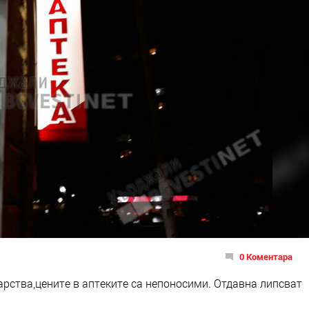
0 Коментара
арства,цените в аптеките са непоносими. Отдавна липсват