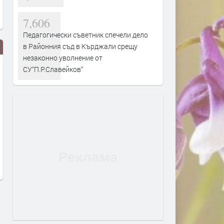
7,606
Педагогически съветник спечели дело
в Районния съд в Кърджали срещу
незаконно уволнение от
СУ“П.Р.Славейков“
Иззеха маркови-стоки менте на
Две катастрофи за ден б
пазара в Кирково
пострадали в областа
преди 14 часа
преди 14 часа