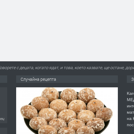
оворете с децата, когато ядат, и това, което казвате, ще остане, до
Случайна рецепта
З
Kar
МЕД
инт
мат
на 
сец
пос