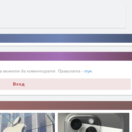
да можете да коментирате. Правилата -
тук
.
Вход