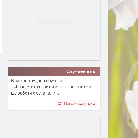
Сгъваемият iPhone на Apple
Apple най-накрая прави 
вероятно ще излезе в два цвята
промяна при iPhone 18
преди 2 месеца
преди 3 месеца
Случаен виц
В час по трудово обучение:
- Млъкнете или ще ви изгоня всичките и
ще работя с останалите!
Покажи друг виц