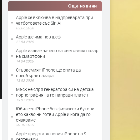
Още новини
Apple се включва в надпреварата при
чатботовете със Siri AI
09.06.2026
Apple ще има нов шеф
21.04.2026
Apple излезе начело на световния пазар
на смартфони
14.04.2026
Сгъваемият iPhone ще опита да
преобърне пазара
13.02.2026
Мъск не спря генератора си на детска
порнография - а го направи платен
13.01.2026
Юбилеен iPhone без физически бутони -
ето какво ни готви Apple и кога да го
очакваме
30.10.2025
Apple представя новия iPhone на 9
септември