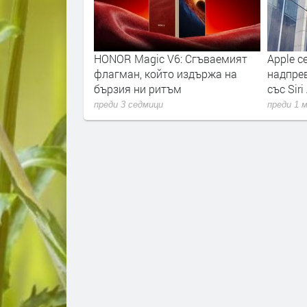
ивост в едно?
HONOR Magic V6: Сгъваемият
Apple с
NOR 600 Lite
флагман, който издържа на
надпре
бързия ни ритъм
със Siri
преди 3 седмици
преди 1 