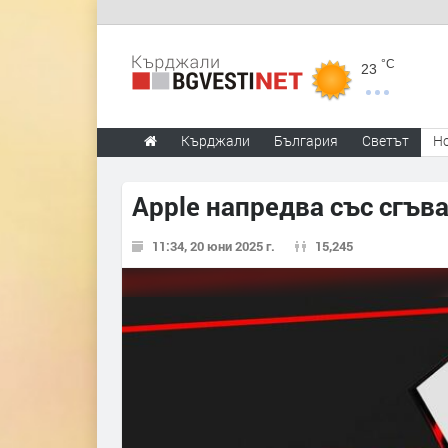
°C
23
Кърджали
България
Светът
Н
Apple напредва със сгъв
11:34, 20 юни 2025 г.
15,245