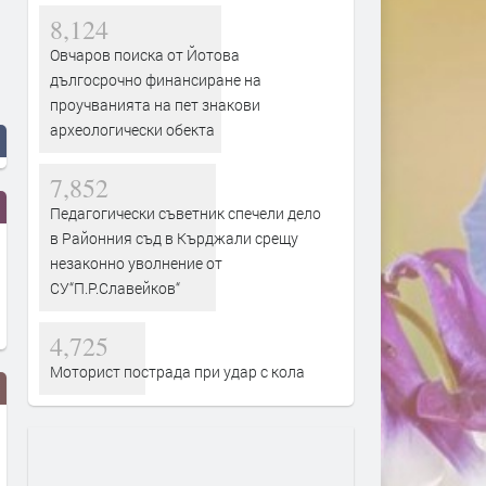
8,124
Овчаров поиска от Йотова
дългосрочно финансиране на
проучванията на пет знакови
археологически обекта
7,852
Педагогически съветник спечели дело
в Районния съд в Кърджали срещу
незаконно уволнение от
СУ“П.Р.Славейков“
4,725
Моторист пострада при удар с кола