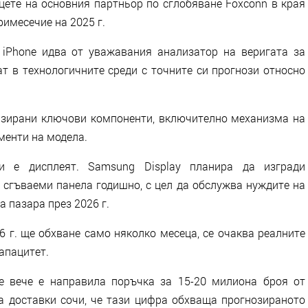
цете на основния партньор по сглобяване Foxconn в края
римесечие на 2025 г.
iPhone идва от уважавания анализатор на веригата за
ат в технологичните среди с точните си прогнози относно
изирани ключови компоненти, включително механизма на
ементи на модела.
и е дисплеят. Samsung Display планира да изгради
 сгъваеми панела годишно, с цел да обслужва нуждите на
а пазара през 2026 г.
6 г. ще обхване само няколко месеца, се очаква реалните
апацитет.
le вече е направила поръчка за 15-20 милиона броя от
за доставки сочи, че тази цифра обхваща прогнозираното