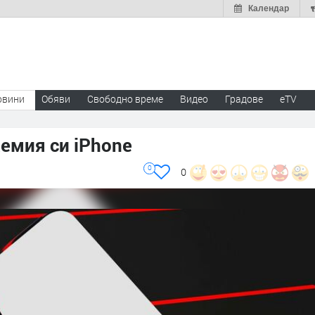
Календар
овини
Обяви
Свободно време
Видео
Градове
eTV
аемия си iPhone
0
0