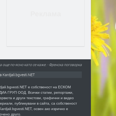
а още по-ясно като се каже. - Френска поговорка
а Kardjali.bgvesti.NET
djali.bgvesti.NET е собственост на ЕСКОМ
ИА ГРУП ООД. Всички статии, репортажи,
ервюта и други текстови, графични и видео
ериали, публикувани в сайта, са собственост
Kardjali.bgvesti.NET, освен ако изрично е
очено друго.