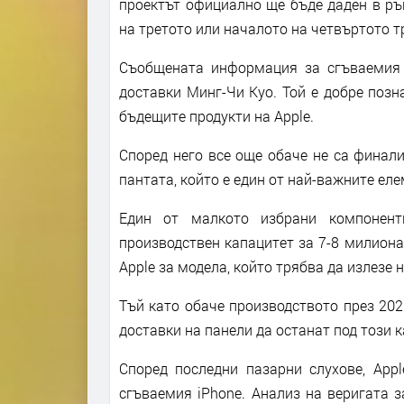
проектът официално ще бъде даден в ръ
на третото или началото на четвъртото т
Съобщената информация за сгъваемия 
доставки Минг-Чи Куо. Той е добре позн
бъдещите продукти на Apple.
Според него все още обаче не са финал
пантата, който е един от най-важните ел
Един от малкото избрани компонент
производствен капацитет за 7-8 милиона
Apple за модела, който трябва да излезе н
Тъй като обаче производството през 202
доставки на панели да останат под този к
Според последни пазарни слухове, App
сгъваемия iPhone. Анализ на веригата 