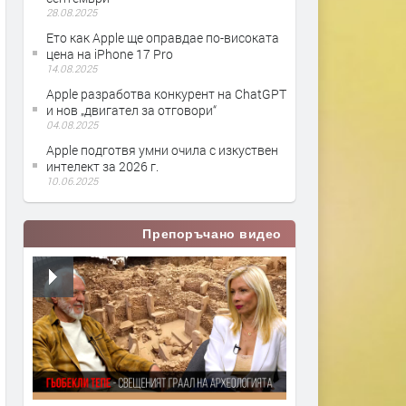
28.08.2025
Ето как Apple ще оправдае по-високата
цена на iPhone 17 Pro
14.08.2025
Apple разработва конкурент на ChatGPT
и нов „двигател за отговори“
04.08.2025
Apple подготвя умни очила с изкуствен
интелект за 2026 г.
10.06.2025
Препоръчано видео