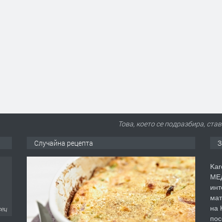
Това, което се подразбира, став
Случайна рецепта
З
Kar
МЕД
инт
мат
на 
сец
пос