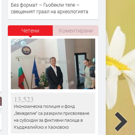
Без формат – Гьобекли тепе –
свещеният граал на археологията
Четени
Коментирани
13,523
Икономическа полиция и фонд
„Земеделие“ са разкрили присвояване
на субсидии за фиктивни пасища в
Кърджалийско и Хасковско