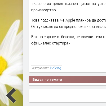
търсене за целия жизнен цикъл на устр
производство.
Това подсказва, че Apple планира да дос
От тук може да се предположи, че сгъвае
Важно е да се отбележи, че всички тези 
официално стартиран.
Източник:
it.dir.bg
Видеа по темата