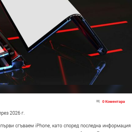
0 Коментара
рез 2026 г.
 първи сгъваем iPhone, като според последна информация