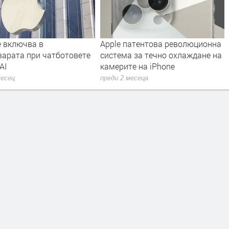
е включва в
Apple патентова революционна
варата при чатботовете
система за течно охлаждане на
 AI
камерите на iPhone
месец
преди 2 месеца