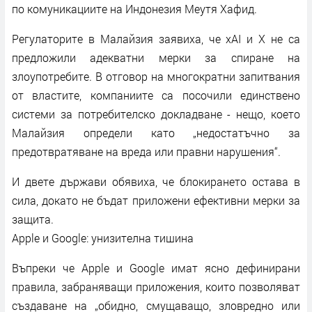
по комуникациите на Индонезия Меутя Хафид.
Регулаторите в Малайзия заявиха, че xAI и X не са
предложили адекватни мерки за спиране на
злоупотребите. В отговор на многократни запитвания
от властите, компаниите са посочили единствено
системи за потребителско докладване - нещо, което
Малайзия определи като „недостатъчно за
предотвратяване на вреда или правни нарушения“.
И двете държави обявиха, че блокирането остава в
сила, докато не бъдат приложени ефективни мерки за
защита.
Apple и Google: унизителна тишина
Въпреки че Apple и Google имат ясно дефинирани
правила, забраняващи приложения, които позволяват
създаване на „обидно, смущаващо, зловредно или