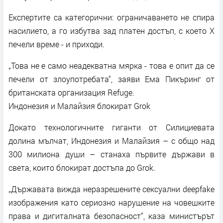
Експертите са категорични: ограничаването не спира
насилието, а го избутва зад платен достъп, с което X
печели време - и приходи.
„Това не е само неадекватна мярка - това е опит да се
печели от злоупотребата“, заяви Ема Пикъринг от
британската организация Refuge.
Индонезия и Малайзия блокират Grok
Докато технологичните гиганти от Силициевата
долина мълчат, Индонезия и Малайзия – с общо над
300 милиона души – станаха първите държави в
света, които блокират достъпа до Grok.
„Държавата вижда неразрешените сексуални deepfake
изображения като сериозно нарушение на човешките
права и дигиталната безопасност“, каза министърът