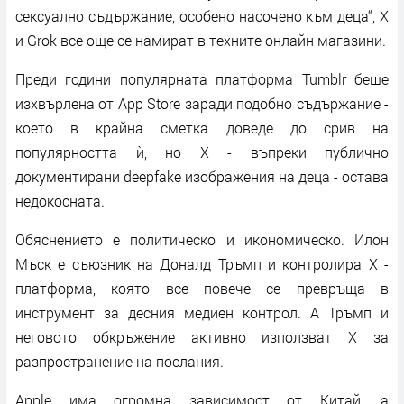
сексуално съдържание, особено насочено към деца“, X
и Grok все още се намират в техните онлайн магазини.
Преди години популярната платформа Tumblr беше
изхвърлена от App Store заради подобно съдържание -
което в крайна сметка доведе до срив на
популярността ѝ, но X - въпреки публично
документирани deepfake изображения на деца - остава
недокосната.
Обяснението е политическо и икономическо. Илон
Мъск е съюзник на Доналд Тръмп и контролира X -
платформа, която все повече се превръща в
инструмент за десния медиен контрол. А Тръмп и
неговото обкръжение активно използват X за
разпространение на послания.
Apple има огромна зависимост от Китай, а