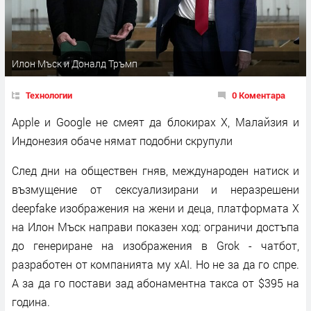
Илон Мъск и Доналд Тръмп
Технологии
0 Коментара
Apple и Google не смеят да блокирах X, Малайзия и
Индонезия обаче нямат подобни скрупули
След дни на обществен гняв, международен натиск и
възмущение от сексуализирани и неразрешени
deepfake изображения на жени и деца, платформата X
на Илон Мъск направи показен ход: ограничи достъпа
до генериране на изображения в Grok - чатбот,
разработен от компанията му xAI. Но не за да го спре.
А за да го постави зад абонаментна такса от $395 на
година.