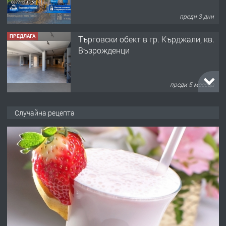
преди 3 дни
ПРЕДЛАГА
Tърговски обект в гр. Кърджали, кв.
Възрожденци
преди 5 месеца
ПРЕДЛАГА
търсим общ работник
Случайна рецепта
преди 6 месеца
ПРЕДЛАГА
Заведение /ресторант, бистро/ в с.
Чакаларово, община Кирково
преди 7 месеца