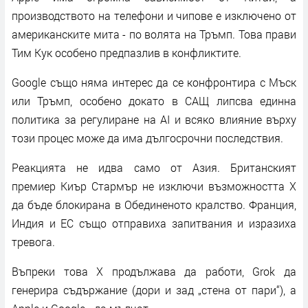
производството на телефони и чипове е изключено от
американските мита - по волята на Тръмп. Това прави
Тим Кук особено предпазлив в конфликтите.
Google също няма интерес да се конфронтира с Мъск
или Тръмп, особено докато в САЩ липсва единна
политика за регулиране на AI и всяко влияние върху
този процес може да има дългосрочни последствия.
Реакцията не идва само от Азия. Британският
премиер Киър Стармър не изключи възможността X
да бъде блокирана в Обединеното кралство. Франция,
Индия и ЕС също отправиха запитвания и изразиха
тревога.
Въпреки това X продължава да работи, Grok да
генерира съдържание (дори и зад „стена от пари“), а