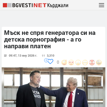
Мъск не спря генератора си на
детска порнография - а го
направи платен
09:47, 13 яну 2026 г.
3,310
0
0