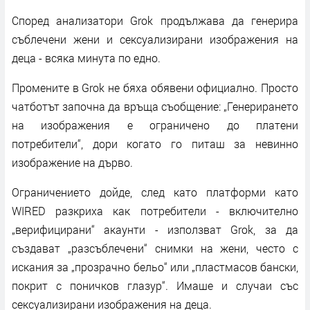
Според анализатори Grok продължава да генерира
съблечени жени и сексуализирани изображения на
деца - всяка минута по едно.
Промените в Grok не бяха обявени официално. Просто
чатботът започна да връща съобщение: „Генерирането
на изображения е ограничено до платени
потребители“, дори когато го питаш за невинно
изображение на дърво.
Ограничението дойде, след като платформи като
WIRED разкриха как потребители - включително
„верифицирани“ акаунти - използват Grok, за да
създават „разсъблечени“ снимки на жени, често с
искания за „прозрачно бельо“ или „пластмасов бански,
покрит с поничков глазур“. Имаше и случаи със
сексуализирани изображения на деца.