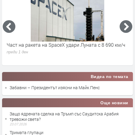
Част на ракета на SpaceX удари Луната с 8 690 км/ч
6
д
преди 1 ден
п
Видеа по темата
Забавни – Президентът изясни на Майк Пенс
Още новини
Защо ядрената сделка на Тръмп със Саудитска Арабия
тревожи света?
23.07.2026
Тримата глупаци