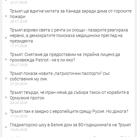
22.07.2026
Тръмп ще вдигне митата за Канада заради дима от горските
пожари
18.07.2026
Тръмп взриви света с речта си снощи - пазарите реагираха
нервно, а демократите поискаха медицински преглед на
президента
17.07.2026
Тръмп: Смятаме да предоставим на Украйна лиценз да
произвежда Patriot - не е ли яко?
08.07.2026
Тръмп показа новите „патриотични паспорти“ със
собствения му лик
27.06.2026
Тръмп твърди, че Иран няма да събира такси от корабите в
Ормузкия проток
24.06.2026
Тръмп пак е заедно с европейците срещу Русия. Но докога?
17.06.2026
Гладиаторско шоу в Белия дом за 80-годишнината на Тръмп
14.06.2026