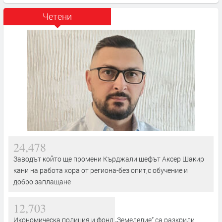
Четени
24,478
Заводът който ще промени Кърджали:шефът Аксер Шакир
кани на работа хора от региона-без опит,с обучение и
добро заплащане
12,703
Икономическа полиция и фонд „Земеделие“ са разкрили