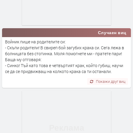
Случаен виц
Войник пише на родителите си:
- Скъпи родители! В свиреп бой загубих крака си. Сега лежа в
болницата без стотинка. Моля помогнете ми - пратете пари!
Баща му отговаря:
- Синко! Тъй като това е четвъртият крак, който губиш, научи
се да се придвижваш на колкото крака са ти останали.
Покажи друг виц