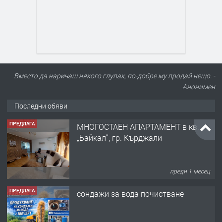
Вместо да наричаш някого глупак, по-добре му продай нещо. -
Анонимен
Последни обяви
ПРЕДЛАГА
МНОГОСТАЕН АПАРТАМЕНТ в кв.
„Байкал“, гр. Кърджали
преди 1 месец
ПРЕДЛАГА
сондажи за вода почистване