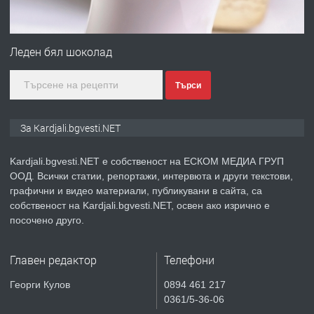
ПРЕДЛАГА
Гараж под наем в супер център
Кърджали
Леден бял шоколад
Търси
преди 9 месеца
ПРЕДЛАГА
№3972 Парцел в регулация на брега
За Kardjali.bgvesti.NET
на язовир Студен кладенец 331м2 |
село Гняздово.
Kardjali.bgvesti.NET е собственост на ЕСКОМ МЕДИА ГРУП
ООД. Всички статии, репортажи, интервюта и други текстови,
преди 1 година
графични и видео материали, публикувани в сайта, са
собственост на Kardjali.bgvesti.NET, освен ако изрично е
ПРЕДЛАГА
Курс
посочено друго.
„Електротехник”/”Електромонтьор”
дистанционна или дневна форма на
Главен редактор
Телефони
обучение
преди 1 година
Георги Кулов
0894 461 217
0361/5-36-06
ПРЕДЛАГА
Курсове-