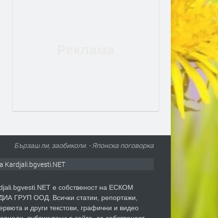
Бързаш ли, заобиколи. - Японска поговорка
а Kardjali.bgvesti.NET
djali.bgvesti.NET е собственост на ЕСКОМ
ИА ГРУП ООД. Всички статии, репортажи,
ервюта и други текстови, графични и видео
ериали, публикувани в сайта, са собственост