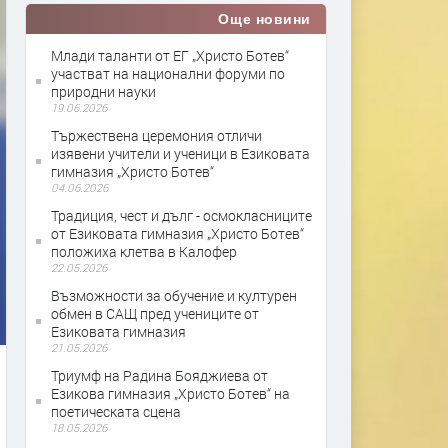
Още новини
Млади таланти от ЕГ „Христо Ботев“
участват на национални форуми по
природни науки
19.06.2026
Тържествена церемония отличи
изявени учители и ученици в Езиковата
гимназия „Христо Ботев“
04.06.2026
Традиция, чест и дълг - осмокласниците
от Езиковата гимназия „Христо Ботев“
положиха клетва в Калофер
22.05.2026
Възможности за обучение и културен
обмен в САЩ пред учениците от
Езиковата гимназия
21.05.2026
Триумф на Радина Бояджиева от
Езикова гимназия „Христо Ботев“ на
поетическата сцена
18.05.2026