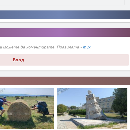
да можете да коментирате. Правилата -
тук
.
Вход