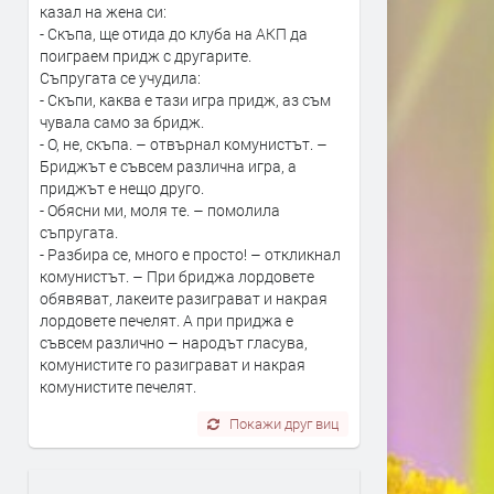
казал на жена си:
- Скъпа, ще отида до клуба на АКП да
поиграем придж с другарите.
Съпругата се учудила:
- Скъпи, каква е тази игра придж, аз съм
чувала само за бридж.
- О, не, скъпа. – отвърнал комунистът. –
Бриджът е съвсем различна игра, а
приджът е нещо друго.
- Обясни ми, моля те. – помолила
съпругата.
- Разбира се, много е просто! – откликнал
комунистът. – При бриджа лордовете
обявяват, лакеите разиграват и накрая
лордовете печелят. А при приджа е
съвсем различно – народът гласува,
комунистите го разиграват и накрая
комунистите печелят.
Покажи друг виц