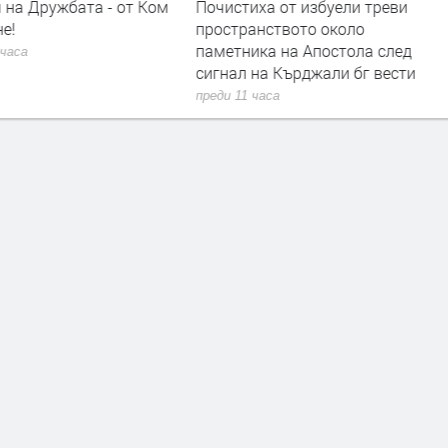
 на Дружбата - от Ком
Почистиха от избуели треви
е!
пространството около
паметника на Апостола след
 часа
сигнал на Кърджали бг вести
преди 11 часа