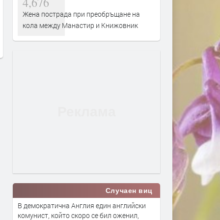
4,676
Входът в басейните в
Канят на събор в Биволя
Кърджалийско скочи двойно с
памет на Елмалъ баба
Жена пострада при преобръщане на
въвеждане на еврото,на места
кола между Манастир и Книжовник
преди 11 часа
достигна 15 евро
преди 11 часа
Случаен виц
В демократична Англия един английски
комунист, който скоро се бил оженил,