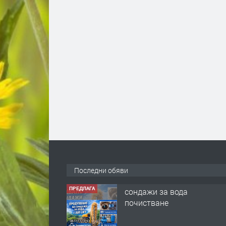
Последни обяви
ПРЕДЛАГА
сондажи за вода
почистване