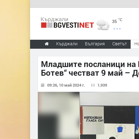
°C
35
Кърджали
България
Светът
Н
Младшите посланици на 
Ботев“ честват 9 май – Д
09:26, 10 май 2024 г.
1,939