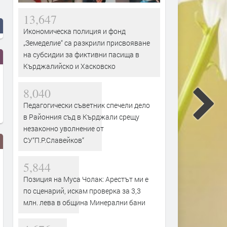
13,647
Икономическа полиция и фонд
„Земеделие“ са разкрили присвояване
на субсидии за фиктивни пасища в
Кърджалийско и Хасковско
8,040
Педагогически съветник спечели дело
в Районния съд в Кърджали срещу
незаконно уволнение от
СУ“П.Р.Славейков“
5,844
Позиция на Муса Чолак: Арестът ми е
по сценарий, искам проверка за 3,3
млн. лева в община Минерални бани