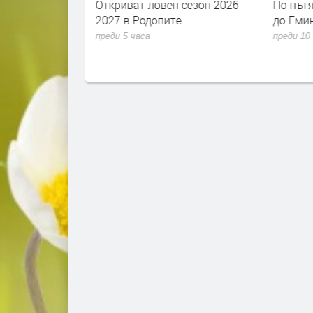
Когато сме
Откриват ловен сезон 2026-
По пътя
им за
2027 в Родопите
до Емин
щата се случват“
преди 5 часа
преди 10