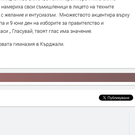
о намериха свои съмишленици в лицето на техните
а с желание и ентусиазъм. Множеството акцентира върху
па и 9 юни ден на изборите за правителство и
аси „ Гласувай, твоят глас има значение.
овата гимназия в Кърджали.