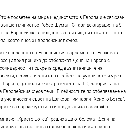
йто е посветен на мира и единството в Европа и е свързан
 външен министър Робер Шуман. С тази декларация на 9
то на Европейската общност за въглища и стомана, която
ва, което днес е Европейският съюз.
те посланици на Европейския парламент от Езиковата
месец април решиха да отбележат Деня на Европа с
 солидарност и подкрепа сред възпитаниците на
роекти, прожектирани във фоайето на училището и чрез
 Европа, ценностите и стратегиите на ЕС, историята на
а Европейския съюз теми. В дейностите по отбелязване на
 ученическия съвет на Езикова гимназия „Христо Ботев“,
орите за евродепутати и ги представиха в изложба.
мназия „Христо Ботев“ решиха да отбележат Деня на
 инициатива включва голям брой хора и има силно