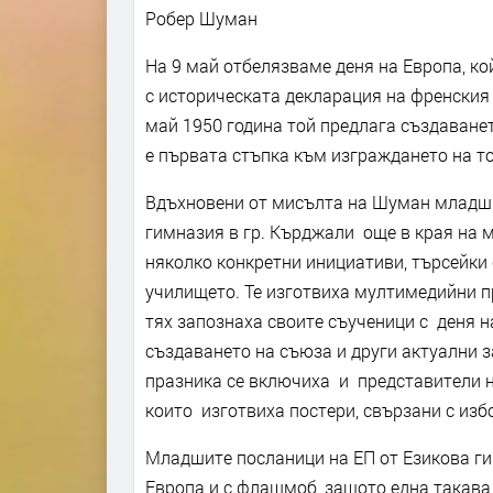
Робер Шуман
На 9 май отбелязваме деня на Европа, ко
с историческата декларация на френския
май 1950 година той предлага създаване
е първата стъпка към изграждането на то
Вдъхновени от мисълта на Шуман младши
гимназия в гр. Кърджали още в края на 
няколко конкретни инициативи, търсейки
училището. Те изготвиха мултимедийни п
тях запознаха своите съученици с деня на
създаването на съюза и други актуални з
празника се включиха и представители на
които изготвиха постери, свързани с изб
Младшите посланици на ЕП от Езикова ги
Европа и с флашмоб, защото една такава