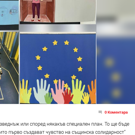
0 Коментара
зведнъж или според някакъв специален план. То ще бъде
оито първо създават чувство на същинска солидарност“