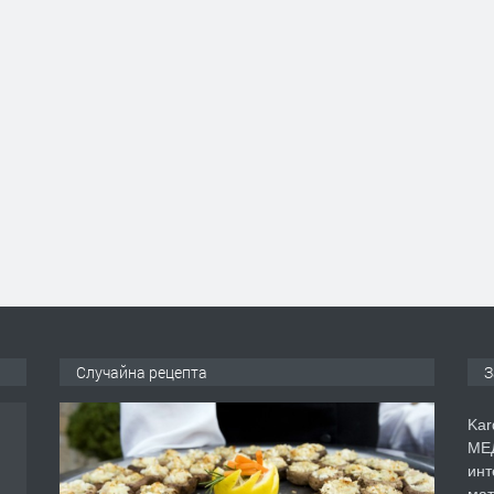
Случайна рецепта
З
Kar
МЕД
инт
мат