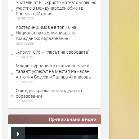
Учители от ЕГ „Христо Ботев“ с успешно
участие в международен обмен в
Соверато, Италия
15.05.2026
Костадин Димов е в топ 10 на
Националната олимпиада по
гражданско образование
30.04.2026
„Април 1876 – гласът на свободата“
21.04.2026
Млади журналисти с вдъхновение и
талант: успехът на Мехтап Рамадан,
Антония Босееа и Ралица Атанасова
21.04.2026
Още една крачка към модерното
образование
17.04.2026
Препоръчано видео