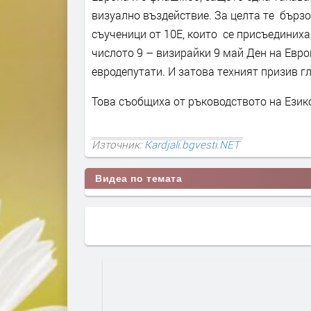
визуално въздействие. За целта те бърз
съученици от 10Е, които се присъединих
числото 9 – визирайки 9 май Ден на Евро
евродепутати. И затова техният призив гл
Това съобщиха от ръководството на Език
Източник:
Kardjali.bgvesti.NET
Видеа по темата