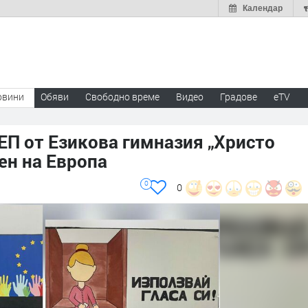
Календар
овини
Обяви
Свободно време
Видео
Градове
eTV
ЕП от Езикова гимназия „Христо
ен на Европа
0
0