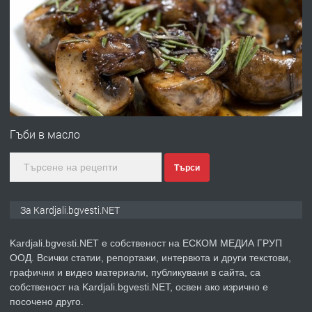
ПРЕДЛАГА
Заведение /ресторант, бистро/ в с.
Чакаларово, община Кирково
преди 7 месеца
ПРЕДЛАГА
Гараж под наем в супер център
Кърджали
Гъби в масло
Търси
преди 10 месеца
ПРЕДЛАГА
№3972 Парцел в регулация на брега
За Kardjali.bgvesti.NET
на язовир Студен кладенец 331м2 |
село Гняздово.
Kardjali.bgvesti.NET е собственост на ЕСКОМ МЕДИА ГРУП
ООД. Всички статии, репортажи, интервюта и други текстови,
преди 1 година
графични и видео материали, публикувани в сайта, са
собственост на Kardjali.bgvesti.NET, освен ако изрично е
ПРЕДЛАГА
Курс
посочено друго.
„Електротехник”/”Електромонтьор”