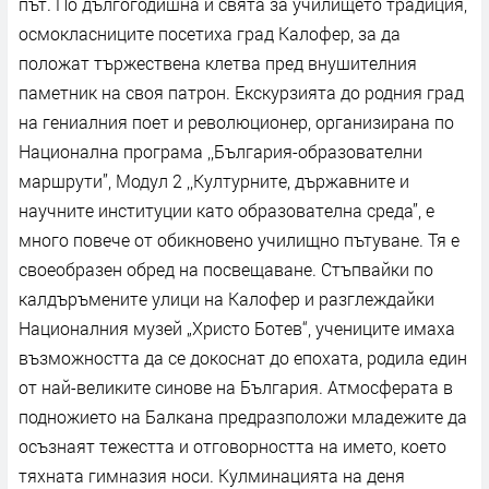
път. По дългогодишна и свята за училището традиция,
осмокласниците посетиха град Калофер, за да
положат тържествена клетва пред внушителния
паметник на своя патрон. Екскурзията до родния град
на гениалния поет и революционер, организирана по
Национална програма ,,България-образователни
маршрути”, Модул 2 ,,Културните, държавните и
научните институции като образователна среда”, е
много повече от обикновено училищно пътуване. Тя е
своеобразен обред на посвещаване. Стъпвайки по
калдъръмените улици на Калофер и разглеждайки
Националния музей „Христо Ботев“, учениците имаха
възможността да се докоснат до епохата, родила един
от най-великите синове на България. Атмосферата в
подножието на Балкана предразположи младежите да
осъзнаят тежестта и отговорността на името, което
тяхната гимназия носи. Кулминацията на деня