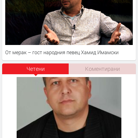
От мерак – гост народния певец Хамид Имамски
Четени
Коментирани