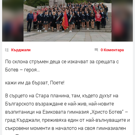
Кърджали
0 Коментара
По склона стръмен деца се изкачват за срещата с
Ботев – героя…
кажи им да бързат, Поете!
В сърцето на Стара планина, там, където духът на
Българското възраждане е най-жив, най-новите
възпитаници на Езиковата гимназия „Христо Ботев“ –
град Кърджали, преживяха един от най-вълнуващите и
съкровени моменти в началото на своя гимназиален