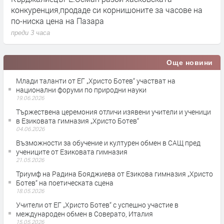
конкуренция,продаде си корнишоните за часове на
п
по-ниска цена на Пазара
преди 3 часа
Още новини
Млади таланти от ЕГ „Христо Ботев“ участват на
национални форуми по природни науки
19.06.2026
Тържествена церемония отличи изявени учители и ученици
в Езиковата гимназия „Христо Ботев“
04.06.2026
Възможности за обучение и културен обмен в САЩ пред
учениците от Езиковата гимназия
21.05.2026
Триумф на Радина Бояджиева от Езикова гимназия „Христо
Ботев“ на поетическата сцена
18.05.2026
Учители от ЕГ „Христо Ботев“ с успешно участие в
международен обмен в Соверато, Италия
15.05.2026