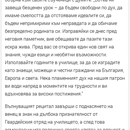
завеща безценен урок – да бъдем свободни по дух, да
имаме смелостта да отстояваме идеалите си, да
бъдем непримирими към неправдата и да обичаме
безпределно родината си. Изправяйки се днес пред
неговия паметник, вие обещавате да пазите тази
искра жива. Пред вас се открива един нов свят на
знания, чужди езици и необятни възможности.
Използвайте годините в училище, за да се изградите
като знаещи, можещи и честни граждани на България,
Европа и света. Нека пламенният дух на нашия патрон
ви води напред в моментите на трудности и ви
вдъхновява за високи постижения.”
Вълнуващият рецитал завърши с поднасянето на
венец в знак на дълбока признателност от
Гвардейския отряд на училището, а след това
осмокласниците положиха своята клетва за вярност и