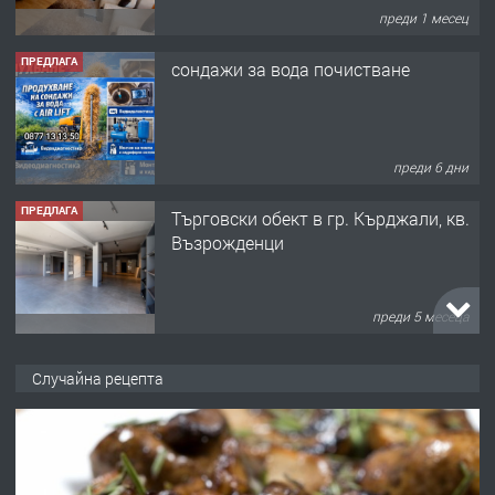
преди 1 месец
ПРЕДЛАГА
сондажи за вода почистване
преди 6 дни
ПРЕДЛАГА
Tърговски обект в гр. Кърджали, кв.
Възрожденци
преди 5 месеца
ПРЕДЛАГА
търсим общ работник
Случайна рецепта
преди 6 месеца