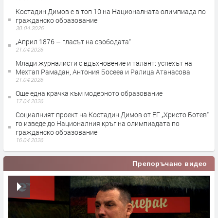
Костадин Димов е в топ 10 на Националната олимпиада по
гражданско образование
30.04.2026
„Април 1876 – гласът на свободата“
21.04.2026
Млади журналисти с вдъхновение и талант: успехът на
Мехтап Рамадан, Антония Босееа и Ралица Атанасова
21.04.2026
Още една крачка към модерното образование
17.04.2026
Социалният проект на Костадин Димов от ЕГ „Христо Ботев“
го изведе до Националния кръг на олимпиадата по
гражданско образование
16.04.2026
Препоръчано видео