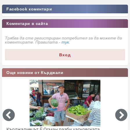
Facebook коментари
Коментари в сайта
Трябва да сте регистриран потребител за да можете да
коментирате. Правилата -
тук
.
Вход
Още новини от Кърджали
р
Кърджалиецът Е.Осман разби хасковската
К