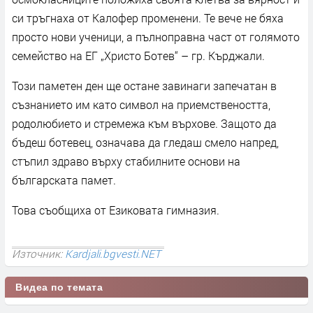
си тръгнаха от Калофер променени. Те вече не бяха
просто нови ученици, а пълноправна част от голямото
семейство на ЕГ „Христо Ботев“ – гр. Кърджали.
Този паметен ден ще остане завинаги запечатан в
съзнанието им като символ на приемствеността,
родолюбието и стремежа към върхове. Защото да
бъдеш ботевец, означава да гледаш смело напред,
стъпил здраво върху стабилните основи на
българската памет.
Това съобщиха от Езиковата гимназия.
Източник:
Kardjali.bgvesti.NET
Видеа по темата