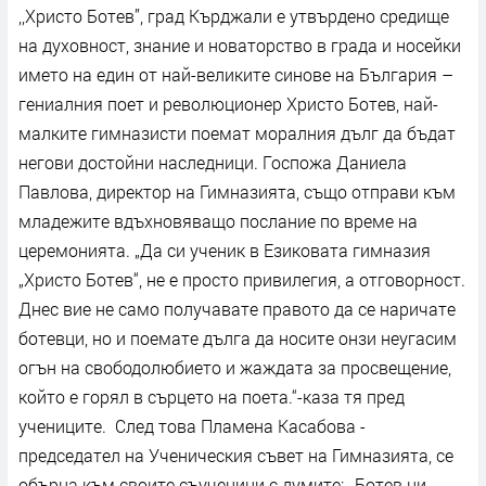
,,Христо Ботев”, град Кърджали е утвърдено средище
на духовност, знание и новаторство в града и носейки
името на един от най-великите синове на България –
гениалния поет и революционер Христо Ботев, най-
малките гимназисти поемат моралния дълг да бъдат
негови достойни наследници. Госпожа Даниела
Павлова, директор на Гимназията, също отправи към
младежите вдъхновяващо послание по време на
церемонията. „Да си ученик в Езиковата гимназия
„Христо Ботев“, не е просто привилегия, а отговорност.
Днес вие не само получавате правото да се наричате
ботевци, но и поемате дълга да носите онзи неугасим
огън на свободолюбието и жаждата за просвещение,
който е горял в сърцето на поета.“-каза тя пред
учениците. След това Пламена Касабова -
председател на Ученическия съвет на Гимназията, се
обърна към своите съученици с думите: ,,Ботев ни