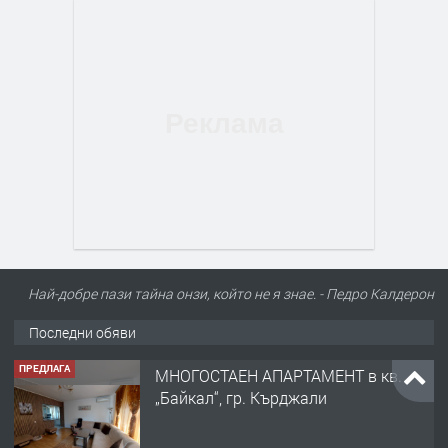
Най-добре пази тайна онзи, който не я знае. - Педро Калдерон
Последни обяви
ПРЕДЛАГА
МНОГОСТАЕН АПАРТАМЕНТ в кв.
„Байкал“, гр. Кърджали