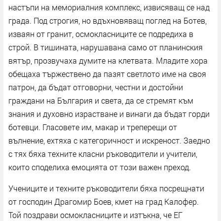
настъпи на мемориалния комплекс, извисяващ се над
града. Под строгия, но вдъхновяващ поглед на Ботев,
изваян от гранит, осмокласниците се подредиха в
строй. В тишината, нарушавана само от планинския
вятър, прозвучаха думите на клетвата. Младите хора
обещаха тържествено да пазят светлото име на своя
патрон, да бъдат отговорни, честни и достойни
граждани на България и света, да се стремят към
знания и духовно израстване и винаги да бъдат горди
ботевци. Гласовете им, макар и треперещи от
вълнение, ехтяха с категоричност и искреност. Заедно
с тях бяха техните класни ръководители и учители,
които споделиха емоцията от този важен преход.
Учениците и техните ръководители бяха посрещнати
от господин Драгомир Боев, кмет на град Калофер.
Той поздрави осмокласниците и изтъкна, че ЕГ