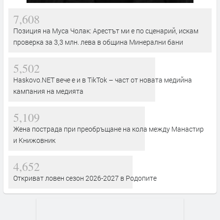
7,608
Позиция на Муса Чолак: Арестът ми е по сценарий, искам
проверка за 3,3 млн. лева в община Минерални бани
5,502
Haskovo.NET вече е и в TikTok – част от новата медийна
кампания на медията
5,109
Жена пострада при преобръщане на кола между Манастир
и Книжовник
4,652
Откриват ловен сезон 2026-2027 в Родопите