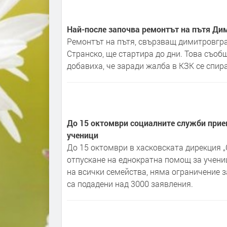
Най-после започва ремонтът на пътя Дим
Ремонтът на пътя, свързващ димитровгра
Странско, ще стартира до дни. Това съо
добавиха, че заради жалба в КЗК се спир
До 15 октомври социалните служби прие
ученици
До 15 октомври в хасковската дирекция 
отпускане на еднократна помощ за ученици
на всички семейства, няма ограничение з
са подадени над 3000 заявления.