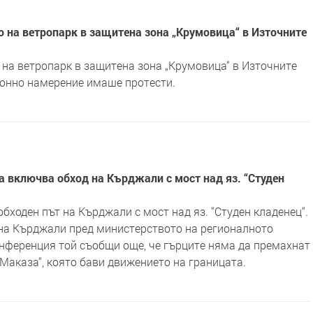
 на ветропарк в защитена зона „Крумовица“ в Източните
 на ветропарк в защитена зона „Крумовица“ в Източните
ионно намерение имаше протести.
а включва обход на Кърджали с мост над яз. “Студен
бходен път на Кърджали с мост над яз. “Студен кладенец“.
 на Кърджали пред министерството на регионалното
онференция той съобщи още, че гърците няма да премахнат
Маказа“, която бави движението на границата.