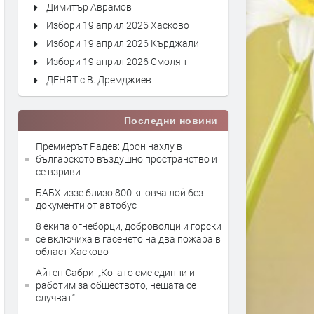
Димитър Аврамов
Избори 19 април 2026 Хасково
Избори 19 април 2026 Кърджали
Избори 19 април 2026 Смолян
ДЕНЯТ с В. Дремджиев
Последни новини
Премиерът Радев: Дрон нахлу в
българското въздушно пространство и
се взриви
БАБХ иззе близо 800 кг овча лой без
документи от автобус
8 екипа огнеборци, доброволци и горски
се включиха в гасенето на два пожара в
област Хасково
Айтен Сабри: „Когато сме единни и
работим за обществото, нещата се
случват“