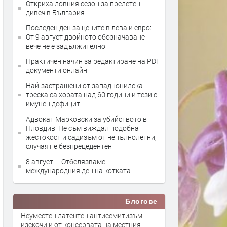
Откриха ловния сезон за прелетен
дивеч в България
Последен ден за цените в лева и евро:
От 9 август двойното обозначаване
вече не е задължително
Практичен начин за редактиране на PDF
документи онлайн
Най-застрашени от западнонилска
треска са хората над 60 години и тези с
имунен дефицит
Адвокат Марковски за убийството в
Пловдив: Не съм виждал подобна
жестокост и садизъм от непълнолетни,
случаят е безпрецедентен
8 август – Отбелязваме
международния ден на котката
Блогове
Неуместен латентен антисемитизъм
изскочи и от консервата на местния