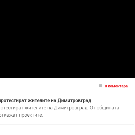
0 коментара
протестират жителите на Димитровград
ротестират жителите на Димитровград. От общината
откажат проектите.