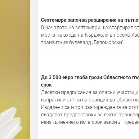
Септември започва разширение на пътно
В началото на септември ще стартират с
моста на входа на Кърджали в посока Ха
транзитния булевард „Беломорски“.
До 3 500 евро глоба грози Областното п
срок
Десетки предписания за опасни участъци
изпратили от Пътна полиция до Областно
Издадени са и три разпореждания за отст
създават предпоставки за пътно-транспо
неизпълнението им в срок законът предви