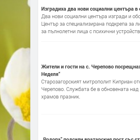
Изградиха два нови социални центъра в
Два нови социални центъра изгради и об
Център за специализирана подкрепа за л
за пълнолетни лица с психични устройств
Жители и гости на с. Черепово посрещна
Неделя“
Старозагорският митрополит Киприан от
Черепово. Службата бе в обновената над 
храмов празник.
„Родопа" подсили вратарския пост със ст