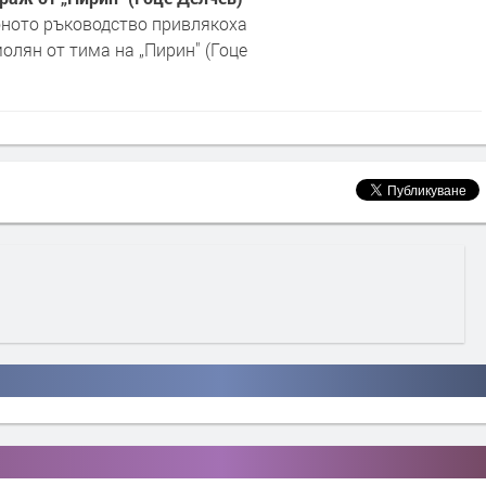
убното ръководство привлякоха
лян от тима на „Пирин" (Гоце