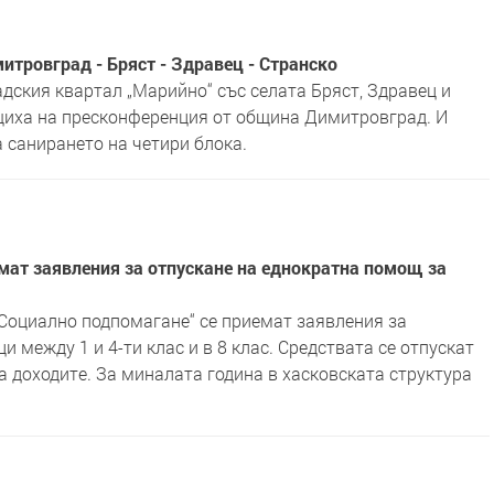
итровград - Бряст - Здравец - Странско
дския квартал „Марийно“ със селата Бряст, Здравец и
бщиха на пресконференция от община Димитровград. И
а санирането на четири блока.
мат заявления за отпускане на еднократна помощ за
„Социално подпомагане“ се приемат заявления за
 между 1 и 4-ти клас и в 8 клас. Средствата се отпускат
а доходите. За миналата година в хасковската структура