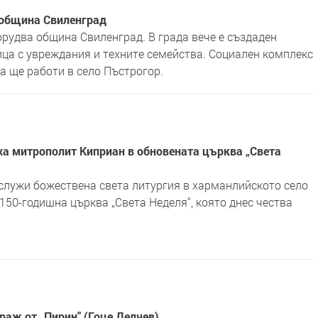
 община Свиленград
орудва община Свиленград. В града вече е създаден
ица с увреждания и техните семейства. Социален комплекс
а ще работи в село Пъстрогор.
ха митрополит Киприан в обновената църква „Света
служи божествена света литургия в харманлийското село
150-годишна църква „Света Неделя“, която днес чества
раж от „Пирин" (Гоце Делчев)