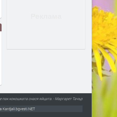
Новини 27 07 2026
Новини 24 07 2026
преди 1 седмица
преди 2 седмици
е пак кокошката снася яйцата. - Маргарет Тачър
а Kardjali.bgvesti.NET