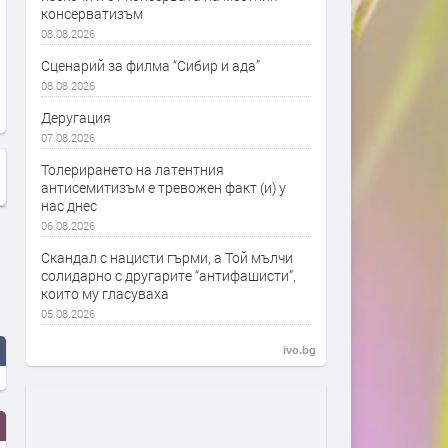
консерватизъм
08.08.2026
Сценарий за филма “Сибир и ада”
08.08.2026
Деругация
07.08.2026
Толерирането на латентния
антисемитизъм е тревожен факт (и) у
нас днес
06.08.2026
Скандал с нацисти гърми, а Той мълчи
солидарно с другарите “антифашисти”,
които му гласуваха
05.08.2026
ivo.bg