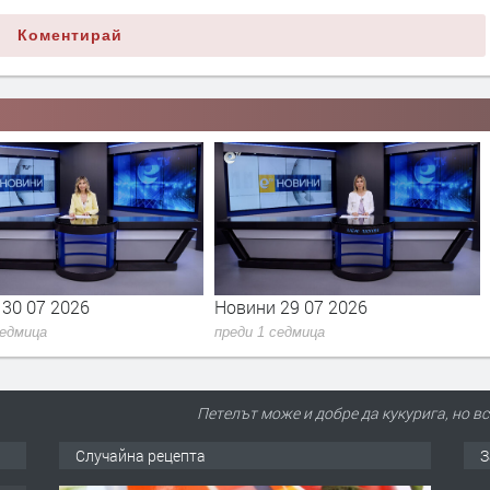
Коментирай
29 07 2026
Новини 28 07 2027
седмица
преди 1 седмица
Петелът може и добре да кукурига, но вс
сец
Случайна рецепта
З