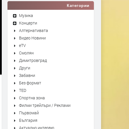
Категории
Музика
Концерти
Алтернативата
Видео Новини
eTV
Смолян
Димитровград
Други
Забавни
Без формат
TED
Спортна зона
Филми трейлъри / Реклами
Първомай
България
Актуално интервю