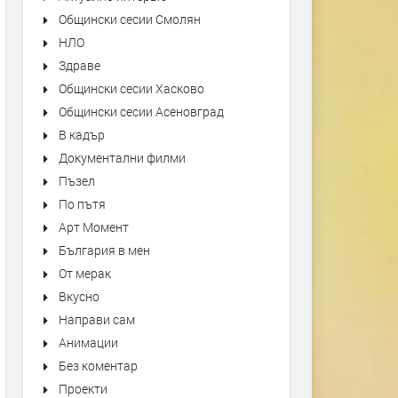
Общински сесии Смолян
НЛО
Здраве
Общински сесии Хасково
Общински сесии Асеновград
В кадър
Документални филми
Пъзел
По пътя
Арт Момент
България в мен
От мерак
Вкусно
Направи сам
Анимации
Без коментар
Проекти