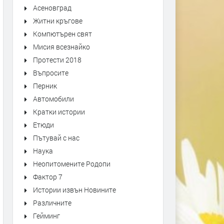
Асеновград
Житни кръгове
Компютърен свят
Мисия всезнайко
Протести 2018
Въпросите
Перник
Автомобили
Кратки истории
Етюди
Пътувай с нас
Наука
Неопитомените Родопи
Фактор 7
Истории извън Новините
Различните
Гейминг