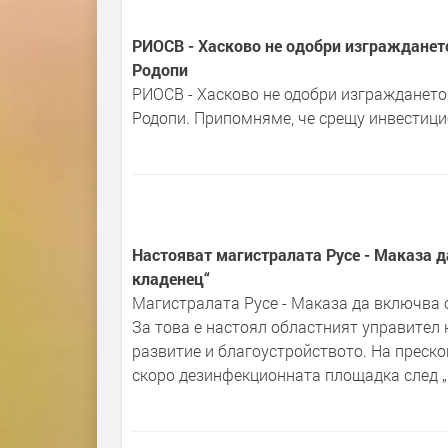
РИОСВ - Хасково не одобри изграждането
Родопи
РИОСВ - Хасково не одобри изграждането
Родопи. Припомняме, че срещу инвестиц
Настояват магистралата Русе - Маказа д
кладенец“
Магистралата Русе - Маказа да включва о
За това е настоял областният управител
развитие и благоустройството. На преск
скоро дезинфекционната площадка след „