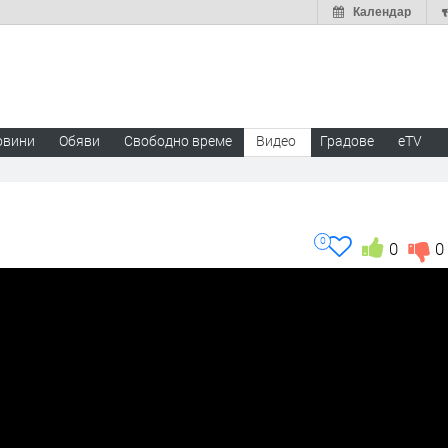
Календар
овини
Обяви
Свободно време
Видео
Градове
eTV
0
0
0