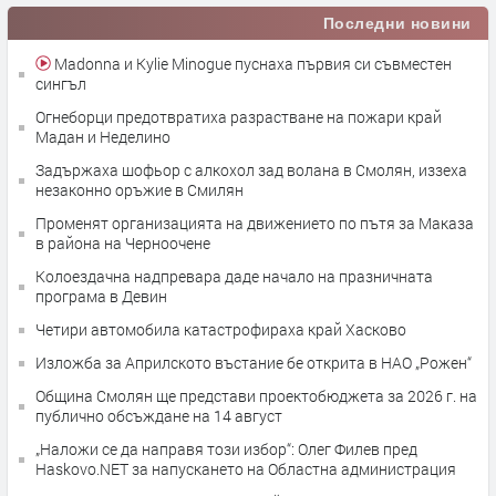
Последни новини
Madonna и Kylie Minogue пуснаха първия си съвместен
сингъл
Огнеборци предотвратиха разрастване на пожари край
Мадан и Неделино
Задържаха шофьор с алкохол зад волана в Смолян, иззеха
незаконно оръжие в Смилян
Променят организацията на движението по пътя за Маказа
в района на Черноочене
Колоездачна надпревара даде начало на празничната
програма в Девин
Четири автомобила катастрофираха край Хасково
Изложба за Априлското въстание бе открита в НАО „Рожен“
Община Смолян ще представи проектобюджета за 2026 г. на
публично обсъждане на 14 август
„Наложи се да направя този избор“: Олег Филев пред
Haskovo.NET за напускането на Областна администрация