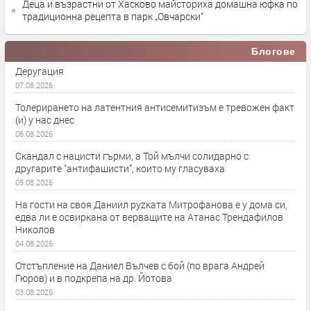
Деца и възрастни от Хасково майсториха домашна юфка по
традиционна рецепта в парк „Овчарски“
Блогове
Деругация
07.08.2026
Толерирането на латентния антисемитизъм е тревожен факт
(и) у нас днес
06.08.2026
Скандал с нацисти гърми, а Той мълчи солидарно с
другарите “антифашисти”, които му гласуваха
05.08.2026
На гости на своя Даниил руzката Митрофанова е у дома си,
едва ли е освиркана от верващите на Атанас Трендафилов
Николов
04.08.2026
Отстъпление на Даниел Вълчев с бой (по врага Андрей
Гюров) и в подкрепа на др. Йотова
03.08.2026