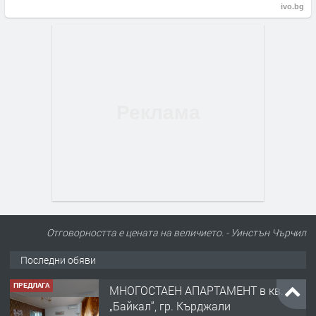
ivo.bg
Отговорността е цената на величието. - Уинстън Чърчил
Последни обяви
ПРЕДЛАГА
МНОГОСТАЕН АПАРТАМЕНТ в кв.
„Байкал“, гр. Кърджали