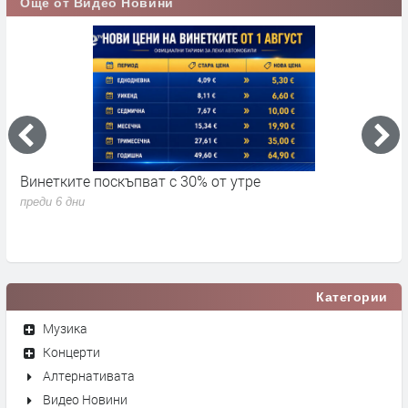
Още от Видео Новини
Винетките поскъпват с 30% от утре
3
д
преди 6 дни
п
Категории
Музика
Концерти
Алтернативата
Видео Новини