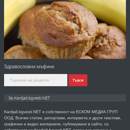
преди 6 месеца
ПРЕДЛАГА
Заведение /ресторант, бистро/ в с.
Чакаларово, община Кирково
преди 7 месеца
ПРЕДЛАГА
Гараж под наем в супер център
Кърджали
Здравословни мъфини
Търси
преди 9 месеца
ПРЕДЛАГА
№3972 Парцел в регулация на брега
За Kardjali.bgvesti.NET
на язовир Студен кладенец 331м2 |
село Гняздово.
Kardjali.bgvesti.NET е собственост на ЕСКОМ МЕДИА ГРУП
ООД. Всички статии, репортажи, интервюта и други текстови,
преди 1 година
графични и видео материали, публикувани в сайта, са