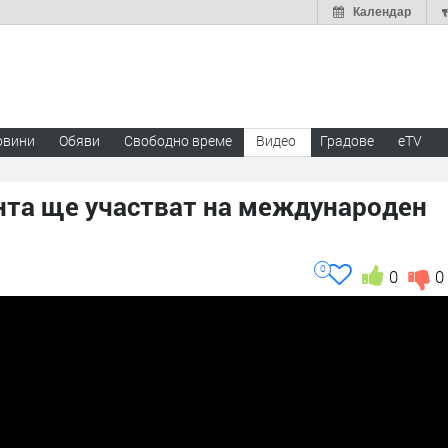
Календар
овини
Обяви
Свободно време
Видео
Градове
eTV
ента ще участват на международен
0
0
0