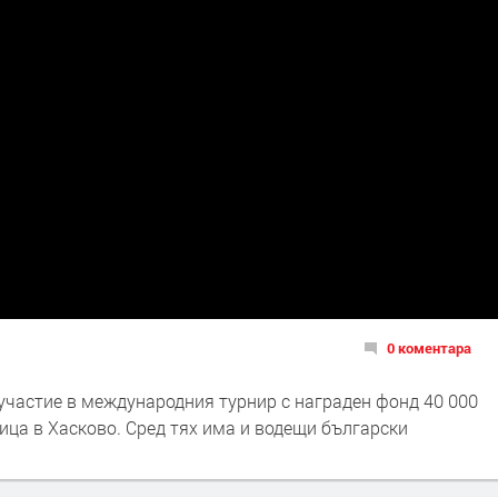
0 коментара
 участие в международния турнир с награден фонд 40 000
ица в Хасково. Сред тях има и водещи български