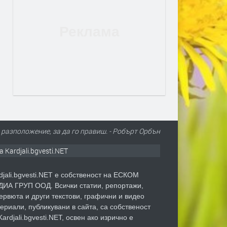
 разположение, за да го правиш. - Робърт Орбън
а Kardjali.bgvesti.NET
djali.bgvesti.NET е собственост на ЕСКОМ
ИА ГРУП ООД. Всички статии, репортажи,
ервюта и други текстови, графични и видео
ериали, публикувани в сайта, са собственост
Kardjali.bgvesti.NET, освен ако изрично е