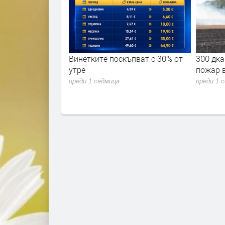
ремериха сили в
Винетките поскъпват с 30% от
300 дка
 академия 2026"
утре
пожар 
преди 1 седмица
преди 1 