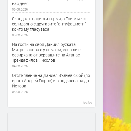
нас днес
06.08.2026
Скандал с нацисти гърми, а Той мълчи
солидарно с другарите “антифашисти”,
които му гласуваха
05.08.2026
На гости на своя Даниил руzката
Митрофанова е у дома си, едва ли е
освиркана от верващите на Атанас
Трендафилов Николов
04.08.2026
Отстъпление на Даниел Вълчев с бой (по
врага Андрей Гюров) и в подкрепа на др.
Йотова
03.08.2026
ivo.bg