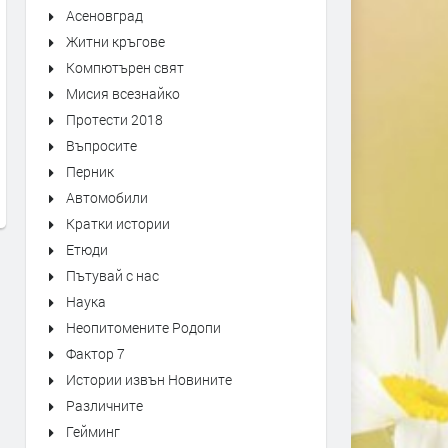
Асеновград
Житни кръгове
Компютърен свят
Мисия всезнайко
Първо издание на „Записки по
Оставиха в ареста трима
Протести 2018
българските въстания“ от 1892
мъже, обвинени в побой 
Въпросите
г. може да се види в архива на
спасител. Роднините им
Перник
Кърджали
окупираха съда
Автомобили
преди 1 седмица
преди 1 седмица
Кратки истории
Етюди
Пътувай с нас
Наука
Неопитомените Родопи
Фактор 7
Истории извън Новините
Различните
Гейминг