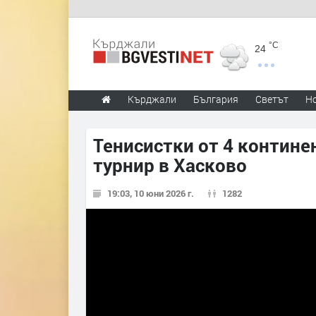
°C
24
Кърджали
България
Светът
Н
Тенисистки от 4 контин
турнир в Хасково
19:03, 10 юни 2026 г.
1282