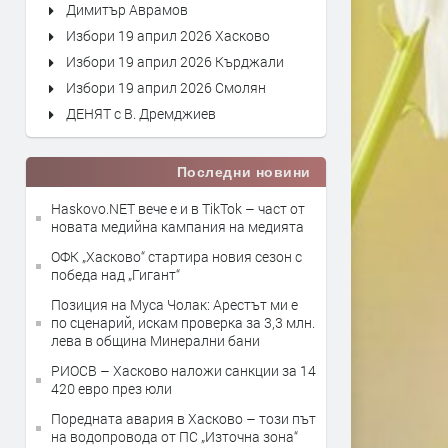
Димитър Аврамов
Избори 19 април 2026 Хасково
Избори 19 април 2026 Кърджали
Избори 19 април 2026 Смолян
ДЕНЯТ с В. Дремджиев
Последни новини
Haskovo.NET вече е и в TikTok – част от
новата медийна кампания на медията
ОФК „Хасково“ стартира новия сезон с
победа над „Гигант“
Позиция на Муса Чолак: Арестът ми е
по сценарий, искам проверка за 3,3 млн.
лева в община Минерални бани
РИОСВ – Хасково наложи санкции за 14
420 евро през юли
Поредната авария в Хасково – този път
на водопровода от ПС „Източна зона“