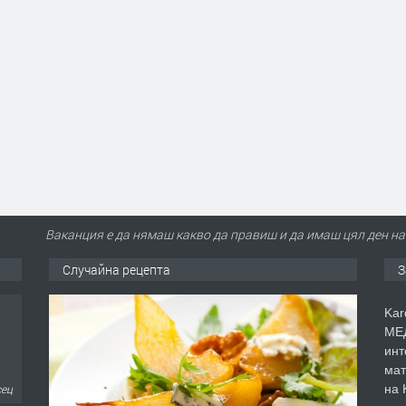
Ваканция е да нямаш какво да правиш и да имаш цял ден на
Случайна рецепта
З
Kar
МЕД
инт
мат
на 
сец