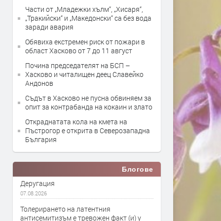
Части от „Младежки хълм“, „Хисаря“,
„Тракийски“ и „Македонски“ са без вода
заради авария
Обявиха екстремен риск от пожари в
област Хасково от 7 до 11 август
Почина председателят на БСП –
Хасково и читалищен деец Славейко
Андонов
Съдът в Хасково не пусна обвиняем за
опит за контрабанда на кокаин и злато
Откраднатата кола на кмета на
Пъстрогор е открита в Северозападна
България
Блогове
Деругация
07.08.2026
Толерирането на латентния
антисемитизъм е тревожен факт (и) у