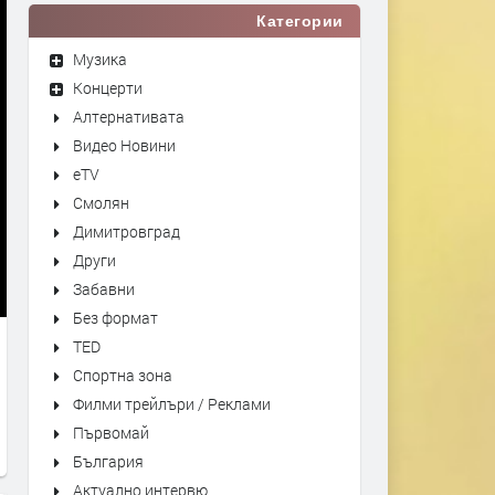
Категории
Музика
Концерти
Алтернативата
Видео Новини
eTV
Смолян
Димитровград
Други
Забавни
Без формат
TED
Спортна зона
Филми трейлъри / Реклами
Първомай
България
Актуално интервю