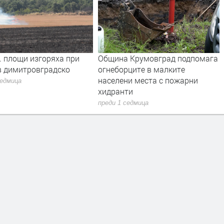
. площи изгоряха при
Община Крумовград подпомага
в димитровградско
огнеборците в малките
населени места с пожарни
седмица
хидранти
преди 1 седмица