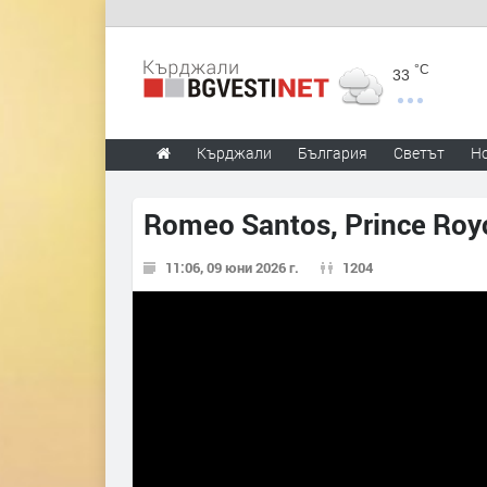
°C
33
Кърджали
България
Светът
Н
Romeo Santos, Prince Royc
11:06, 09 юни 2026 г.
1204