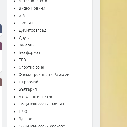
Алтернативата
Видео Новини
eTV
Смолян
Димитровград
Други
Забавни
Без формат
TED
Спортна зона
Филми трейлъри / Реклами
Първомай
България
Актуално интервю
Общински сесии Смолян
НЛО
Здраве
Общински сесии Хасково