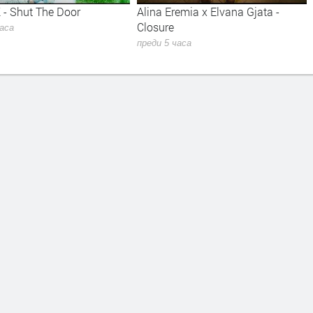
emia x Elvana Gjata -
Kiss - Forever
преди 5 часа
часа