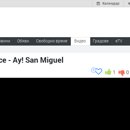
Календар
овини
Обяви
Свободно време
Видео
Градове
eTV
e - Ay! San Miguel
0
1
0