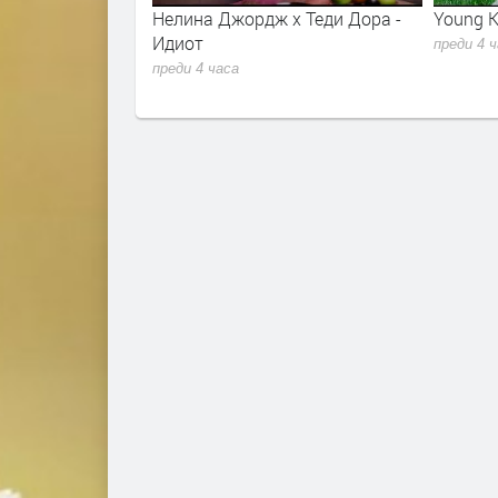
x Теди Дора -
Young K - Shut The Door
Alina Er
Closure
преди 4 часа
преди 5 