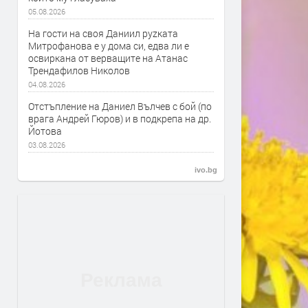
05.08.2026
На гости на своя Даниил руzката
Митрофанова е у дома си, едва ли е
освиркана от верващите на Атанас
Трендафилов Николов
04.08.2026
Отстъпление на Даниел Вълчев с бой (по
врага Андрей Гюров) и в подкрепа на др.
Йотова
03.08.2026
ivo.bg