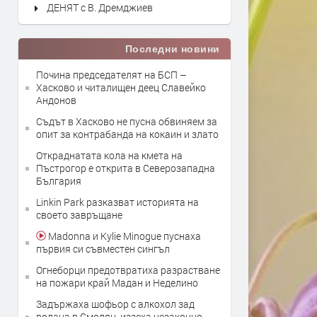
ДЕНЯТ с В. Дремджиев
Последни новини
Почина председателят на БСП –
Хасково и читалищен деец Славейко
Андонов
Съдът в Хасково не пусна обвиняем за
опит за контрабанда на кокаин и злато
Откраднатата кола на кмета на
Пъстрогор е открита в Северозападна
България
Linkin Park разказват историята на
своето завръщане
Madonna и Kylie Minogue пуснаха
първия си съвместен сингъл
Огнеборци предотвратиха разрастване
на пожари край Мадан и Неделино
Задържаха шофьор с алкохол зад
волана в Смолян, иззеха незаконно