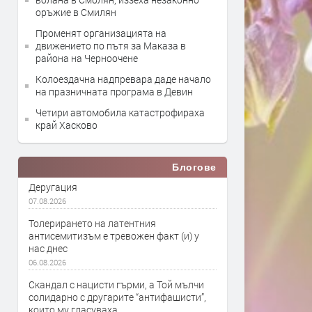
оръжие в Смилян
Променят организацията на
движението по пътя за Маказа в
района на Черноочене
Колоездачна надпревара даде начало
на празничната програма в Девин
Четири автомобила катастрофираха
край Хасково
Блогове
Деругация
07.08.2026
Толерирането на латентния
антисемитизъм е тревожен факт (и) у
нас днес
06.08.2026
Скандал с нацисти гърми, а Той мълчи
солидарно с другарите “антифашисти”,
които му гласуваха