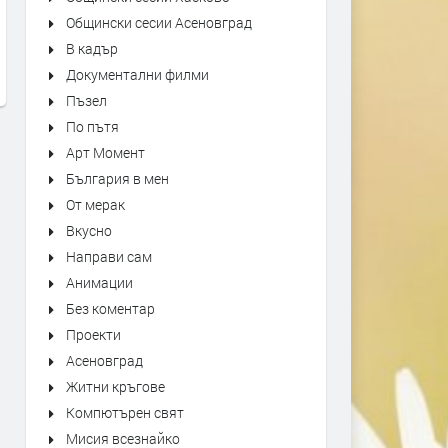
"Bésame Mucho" Alfredo
Sabrina Carpenter - Sugar 
Общински сесии Асеновград
Rodriguez Trio Live at Montreux
- Live at Coachella 2026
В кадър
Jazz Festival
преди 6 часа
Документални филми
преди 5 часа
Пъзел
По пътя
Арт Момент
България в мен
От мерак
Вкусно
Направи сам
Анимации
Без коментар
Проекти
Асеновград
Житни кръгове
Компютърен свят
Мисия всезнайко