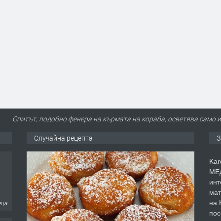
Опитът, подобно фенера на кърмата на кораба, осветява само 
Случайна рецепта
З
Kar
МЕД
инт
мат
на 
еца
пос