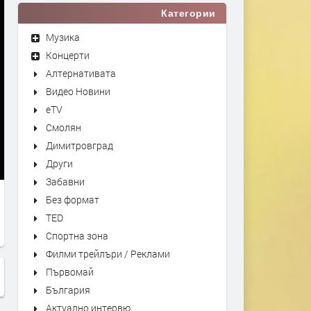
Категории
Музика
Концерти
Алтернативата
Видео Новини
eTV
Смолян
Димитровград
Други
Забавни
Без формат
TED
Спортна зона
Филми трейлъри / Реклами
Първомай
България
Актуално интервю