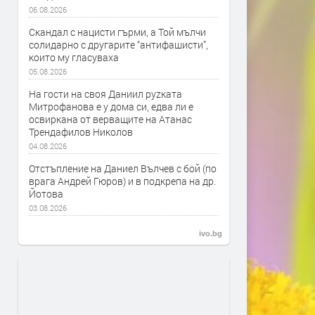
06.08.2026
Скандал с нацисти гърми, а Той мълчи
солидарно с другарите “антифашисти”,
които му гласуваха
05.08.2026
На гости на своя Даниил руzката
Митрофанова е у дома си, едва ли е
освиркана от верващите на Атанас
Трендафилов Николов
04.08.2026
Отстъпление на Даниел Вълчев с бой (по
врага Андрей Гюров) и в подкрепа на др.
Йотова
03.08.2026
ivo.bg