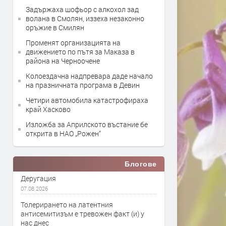
Задържаха шофьор с алкохол зад
волана в Смолян, иззеха незаконно
оръжие в Смилян
Променят организацията на
движението по пътя за Маказа в
района на Черноочене
Колоездачна надпревара даде начало
на празничната програма в Девин
Четири автомобила катастрофираха
край Хасково
Изложба за Априлското въстание бе
открита в НАО „Рожен“
Блогове
Деругация
07.08.2026
Толерирането на латентния
антисемитизъм е тревожен факт (и) у
нас днес