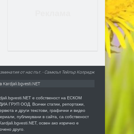
изминатия от нас път. - Самюъл Тейлър Колридж
а Kardjali.bgvesti.NET
djali.bgvesti.NET е собственост на ЕСКОМ
ИА ГРУП ООД. Всички статии, репортажи,
ервюта и други текстови, графични и видео
ериали, публикувани в сайта, са собственост
Kardjali.bgvesti.NET, освен ако изрично е
очено друго.