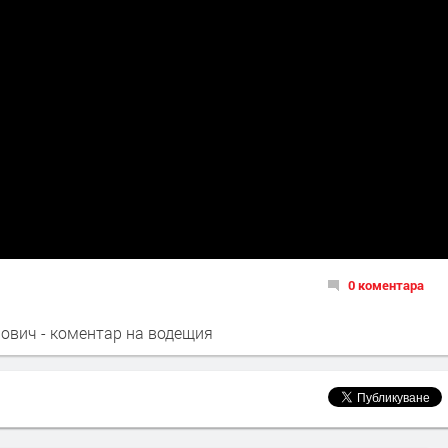
0 коментара
ович - коментар на водещия