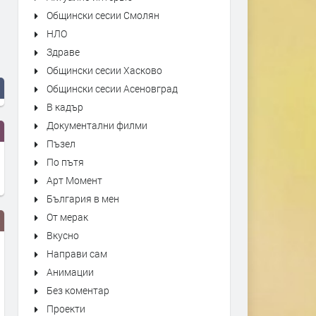
Общински сесии Смолян
НЛО
Здраве
Общински сесии Хасково
Общински сесии Асеновград
В кадър
Документални филми
Пъзел
По пътя
Арт Момент
България в мен
От мерак
Вкусно
Направи сам
Анимации
Без коментар
Проекти