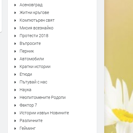
Асеновград
АЛТЕРНАТИВАТА С ИЛИЯН
АЛТЕРНАТИВАТА С КАЛИ
Житни кръгове
ВАСИЛЕВ | 10.07.2026
МАНОЛОВ | 08.07.2026
Компютърен свят
преди 3 седмици
преди 4 седмици
Мисия всезнайко
Протести 2018
Въпросите
Перник
Автомобили
Кратки истории
Етюди
Пътувай с нас
Наука
Неопитомените Родопи
Фактор 7
Истории извън Новините
Различните
Гейминг