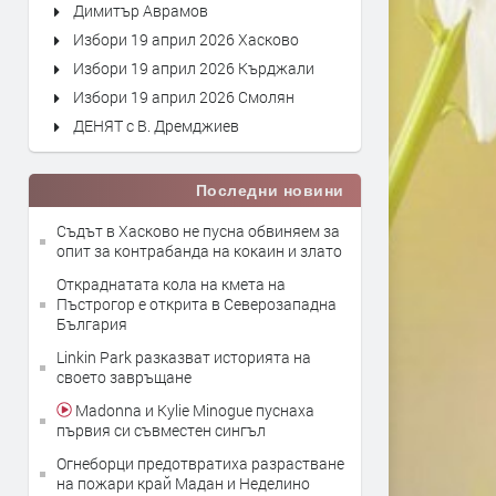
Димитър Аврамов
Избори 19 април 2026 Хасково
Избори 19 април 2026 Кърджали
Избори 19 април 2026 Смолян
ДЕНЯТ с В. Дремджиев
Последни новини
Съдът в Хасково не пусна обвиняем за
опит за контрабанда на кокаин и злато
Откраднатата кола на кмета на
Пъстрогор е открита в Северозападна
България
Linkin Park разказват историята на
своето завръщане
Madonna и Kylie Minogue пуснаха
първия си съвместен сингъл
Огнеборци предотвратиха разрастване
на пожари край Мадан и Неделино