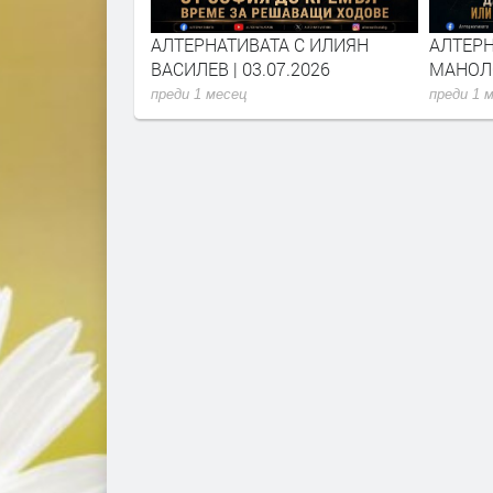
А С КАЛИН
АЛТЕРНАТИВАТА С ИЛИЯН
АЛТЕРН
07.2026
ВАСИЛЕВ | 03.07.2026
МАНОЛО
преди 1 месец
преди 1 