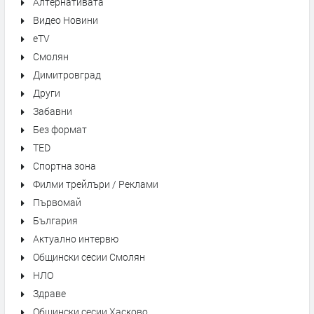
Алтернативата
Видео Новини
eTV
Смолян
Димитровград
Други
Забавни
Без формат
TED
Спортна зона
Филми трейлъри / Реклами
Първомай
България
Актуално интервю
Общински сесии Смолян
НЛО
Здраве
Общински сесии Хасково