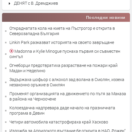
ДЕНЯТ с В. Дремджиев
Последни новини
Откраднатата кола на кмета на Пъстрогор е открита в
Северозападна България
Linkin Park разказват историята на своето завръщане
Madonna и Kylie Minogue пуснаха първия си съвместен
сингъл
Огнеборци предотвратиха разрастване на пожари край
Мадан и Неделино
Задържаха шофьор с алкохол зад волана в Смолян, иззеха
незаконно оръжие в Смилян
Променят организацията на движението по пътя за Маказа
в района на Черноочене
Колоездачна надпревара даде начало на празничната
програма в Девин
Четири автомобила катастрофираха край Хасково
Изложба за Априлското въстание бе открита в НАО „Рожен“