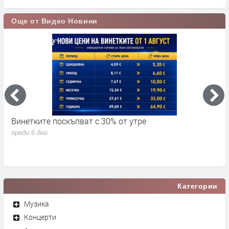
Още от Видео Новини
Винетките поскъпват с 30% от утре
3
д
преди 6 дни
п
Категории
Музика
Концерти