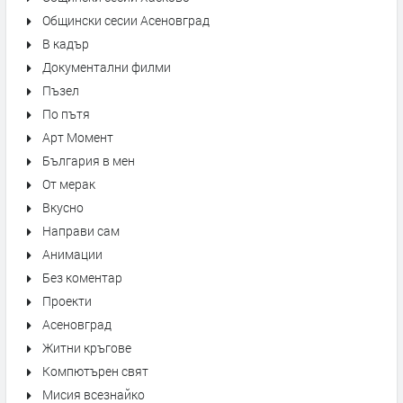
Общински сесии Асеновград
В кадър
Документални филми
Пъзел
По пътя
Арт Момент
България в мен
От мерак
Вкусно
Направи сам
Анимации
Без коментар
Проекти
Асеновград
Житни кръгове
Компютърен свят
Мисия всезнайко