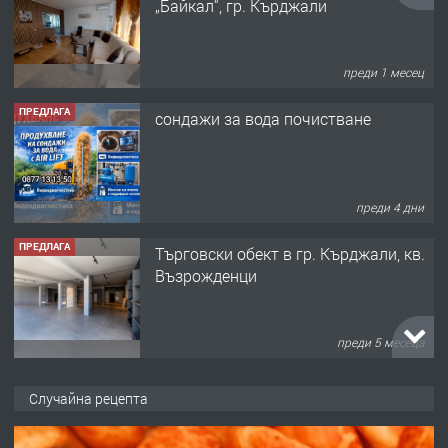
„Байкал“, гр. Кърджали
преди 1 месец
ПРЕДЛАГА
сондажи за вода почистване
преди 4 дни
ПРЕДЛАГА
Tърговски обект в гр. Кърджали, кв.
Възрожденци
преди 5 месеца
ПРЕДЛАГА
търсим общ работник
Случайна рецепта