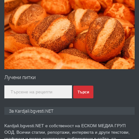
преди 6 месеца
ПРЕДЛАГА
Заведение /ресторант, бистро/ в с.
Чакаларово, община Кирково
преди 7 месеца
ПРЕДЛАГА
Гараж под наем в супер център
Кърджали
Лучени питки
Търси
преди 9 месеца
ПРЕДЛАГА
№3972 Парцел в регулация на брега
За Kardjali.bgvesti.NET
на язовир Студен кладенец 331м2 |
село Гняздово.
Kardjali.bgvesti.NET е собственост на ЕСКОМ МЕДИА ГРУП
ООД. Всички статии, репортажи, интервюта и други текстови,
преди 1 година
графични и видео материали, публикувани в сайта, са