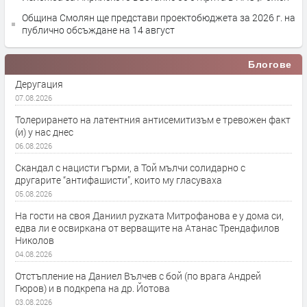
Община Смолян ще представи проектобюджета за 2026 г. на
публично обсъждане на 14 август
Блогове
Деругация
07.08.2026
Толерирането на латентния антисемитизъм е тревожен факт
(и) у нас днес
06.08.2026
Скандал с нацисти гърми, а Той мълчи солидарно с
другарите “антифашисти”, които му гласуваха
05.08.2026
На гости на своя Даниил руzката Митрофанова е у дома си,
едва ли е освиркана от верващите на Атанас Трендафилов
Николов
04.08.2026
Отстъпление на Даниел Вълчев с бой (по врага Андрей
Гюров) и в подкрепа на др. Йотова
03.08.2026