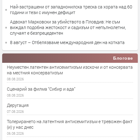
Най-застрашени от западнонилска треска са хората над 60
години и тези с имунен дефицит
Адвокат Марковски за убийството в Пловдив: Не съм
виждал подобна жестокост и садизъм от непълнолетни,
случаят е безпрецедентен
8 август – Отбелязваме международния ден на котката
Блогове
Неуместен латентен антисемитизъм изскочи и от консервата
на местния консерватизъм
08.08.2026
Сценарий за филма “Сибир и ада”
08.08.2026
Деругация
07.08.2026
Толерирането на латентния антисемитизъм е тревожен факт
(и) у нас днес
06.08.2026