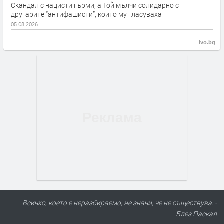
Скандал с нацисти гърми, а Той мълчи солидарно с
другарите “антифашисти”, които му гласуваха
05.08.2026
ivo.bg
Всичко, което е неразбираемо, не значи, че не съществува. -
Блез Паскал