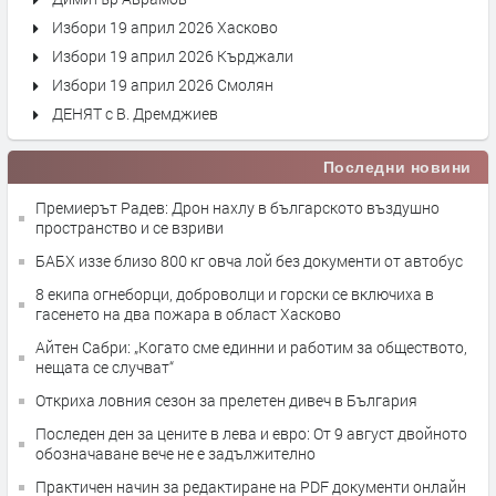
Избори 19 април 2026 Хасково
Избори 19 април 2026 Кърджали
Избори 19 април 2026 Смолян
ДЕНЯТ с В. Дремджиев
Последни новини
Премиерът Радев: Дрон нахлу в българското въздушно
пространство и се взриви
БАБХ иззе близо 800 кг овча лой без документи от автобус
8 екипа огнеборци, доброволци и горски се включиха в
гасенето на два пожара в област Хасково
Айтен Сабри: „Когато сме единни и работим за обществото,
нещата се случват“
Откриха ловния сезон за прелетен дивеч в България
Последен ден за цените в лева и евро: От 9 август двойното
обозначаване вече не е задължително
Практичен начин за редактиране на PDF документи онлайн