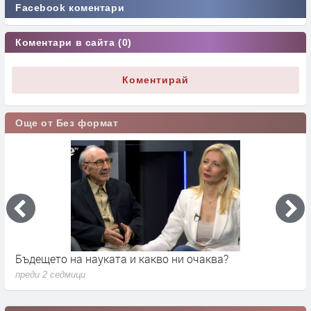
Facebook коментари
Коментари в сайта (0)
Коментирай
Още от Без формат
Бъдещето на науката и какво ни очаква?
Д
преди 2 седмици
п