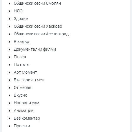
Общински сесии Смолян
НЛО
Здраве
Общински сесии Хасково
Общински сесии Асеновград
В кадър
Документални филми
Пъзел
По пътя
Арт Момент
България в мен
От мерак
Вкусно
Направи сам
Анимации
Без коментар
Проекти