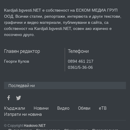
село Гняздово.
Kardjali.bgvesti.NET е собственост на ЕСКОМ МЕДИА ГРУП
ООД. Всички статии, репортажи, интервюта и други текстови,
преди 1 година
графични и видео материали, публикувани в сайта, са
собственост на Kardjali.bgvesti.NET, освен ако изрично е
ПРЕДЛАГА
Курс
посочено друго.
„Електротехник”/”Електромонтьор”
дистанционна или дневна форма на
Главен редактор
Телефони
обучение
преди 1 година
Георги Кулов
0894 461 217
0361/5-36-06
ПРЕДЛАГА
Курсове-
Пчеларство,Растениевъдство,Животно
защита
Последвай ни
преди 1 година
Кърджали
Новини
Видео
Обяви
еТВ
ПРЕДЛАГА
**Прекрасен имот за продажба в
Изпрати ни новина
Главатарци с уникална гледка към
язовир Кърджали**
© Copyright
Haskovo.NET