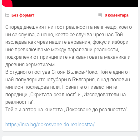
Без формат
0 коментара
Според днешният ни гост реалността не е нещо, което
ни се случва, а нещо, което се случва чрез нас.Той
изследва как чрез нашите вярвания, фокус и избори
ние превключваме между паралелни реалности,
подкрепени от принципите на квантовата механика и
древния херметизъм.
В студиото гостува Стоян Вълков-Чоко. Той е един от
най-популярните ютубари в България, с над половин
милион последователи. Познат е от известните
поредици „Скритата реалност“ и „Изследователи на
реалността“.
Той е и автор на книгата „Докосване до реалността“.
https://inra.bg/dokosvane-do-realnostta/