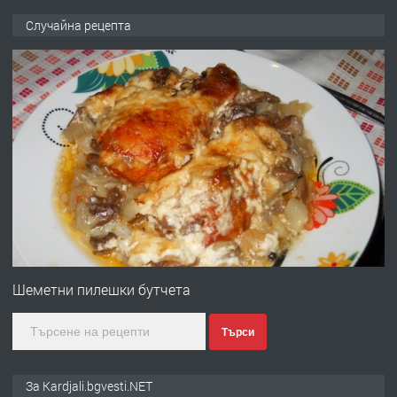
ПРЕДЛАГА
търсим общ работник
Случайна рецепта
преди 6 месеца
ПРЕДЛАГА
Заведение /ресторант, бистро/ в с.
Чакаларово, община Кирково
преди 7 месеца
ПРЕДЛАГА
Гараж под наем в супер център
Кърджали
Шеметни пилешки бутчета
Търси
преди 10 месеца
ПРЕДЛАГА
№3972 Парцел в регулация на брега
За Kardjali.bgvesti.NET
на язовир Студен кладенец 331м2 |