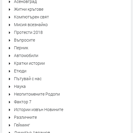
Асеновград
Житни кръгове
Компютърен свят
Мисия всезнайко
Протести 2018
Въпросите
Перник
Автомобили
Кратки истории
Етюди
Пътувай с нас
Наука
Неопитомените Родопи
Фактор 7
Истории извън Новините
Различните
Гейминг
Димитър Аврамов