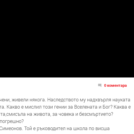
0 коментара
чени, живели някога. Наследството му надхвърля науката
а. Какво е мислил този гении за Вселената и Бог? Каква е
та,смисъла на живота, за човека и безсмъртието?
 погрешно?
р Симеонов. Той е ръководител на школа по висша