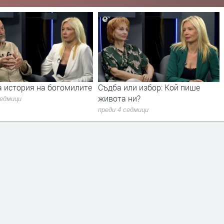
милите
Съдба или избор: Кой пише
Има ли живот дъл
живота ни?
Земята?
преди 4 седмици
преди 1 месец