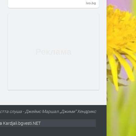
ivo.bg
остта слуша - Джеймс Маршал „Джими“ Хендрикс
а Kardjali.bgvesti.NET