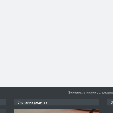
Знанието говори, но мъдр
Случайна рецепта
З