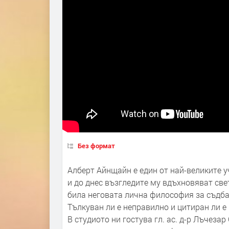
Без формат
Алберт Айнщайн е един от най-великите у
и до днес възгледите му вдъхновяват свет
била неговата лична философия за съдба
Тълкуван ли е неправилно и цитиран ли е
В студиото ни гостува гл. ас. д-р Лъчеза