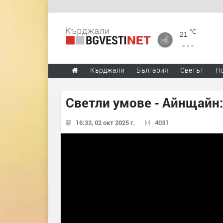
°C
21
Кърджали
България
Светът
Н
Светли умове - Айнщайн:
16:33, 02 окт 2025 г.
4031