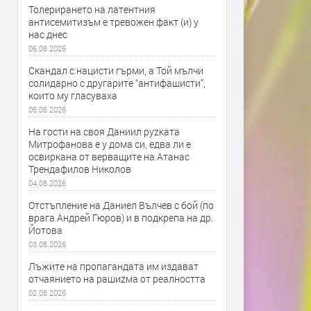
Толерирането на латентния
антисемитизъм е тревожен факт (и) у
нас днес
06.08.2026
Скандал с нацисти гърми, а Той мълчи
солидарно с другарите “антифашисти”,
които му гласуваха
05.08.2026
На гости на своя Даниил руzката
Митрофанова е у дома си, едва ли е
освиркана от верващите на Атанас
Трендафилов Николов
04.08.2026
Отстъпление на Даниел Вълчев с бой (по
врага Андрей Гюров) и в подкрепа на др.
Йотова
03.08.2026
Лъжите на пропагандата им издават
отчаянието на рашиzма от реалността
02.08.2026