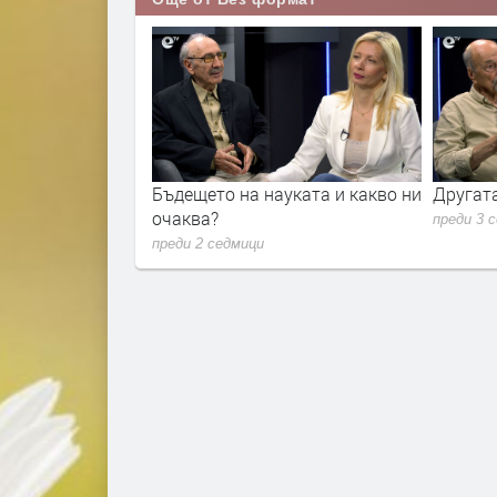
Бъдещето на науката и какво ни
Другата история на бого
очаква?
преди 3 седмици
преди 2 седмици