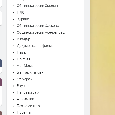
Общински сесии Смолян
НЛО
Здраве
Общински сесии Хасково
Общински сесии Асеновград
В кадър
Документални филми
Пъзел
По пътя
Арт Момент
България в мен
От мерак
Вкусно
Направи сам
Анимации
Без коментар
Проекти