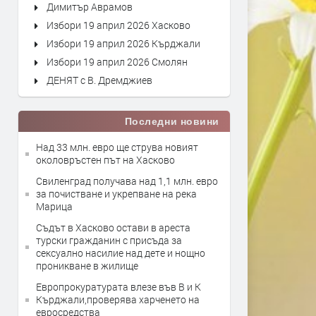
Димитър Аврамов
Избори 19 април 2026 Хасково
Избори 19 април 2026 Кърджали
Избори 19 април 2026 Смолян
ДЕНЯТ с В. Дремджиев
Последни новини
Над 33 млн. евро ще струва новият
околовръстен път на Хасково
Свиленград получава над 1,1 млн. евро
за почистване и укрепване на река
Марица
Съдът в Хасково остави в ареста
турски гражданин с присъда за
сексуално насилие над дете и нощно
проникване в жилище
Европрокуратурата влезе във В и К
Кърджали,проверява харченето на
евросредства