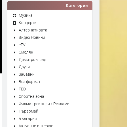
Категории
Музика
Концерти
Алтернативата
Видео Новини
eTV
Смолян
Димитровград
Други
Забавни
Без формат
TED
Спортна зона
Филми трейлъри / Реклами
Първомай
България
Актуално интервю