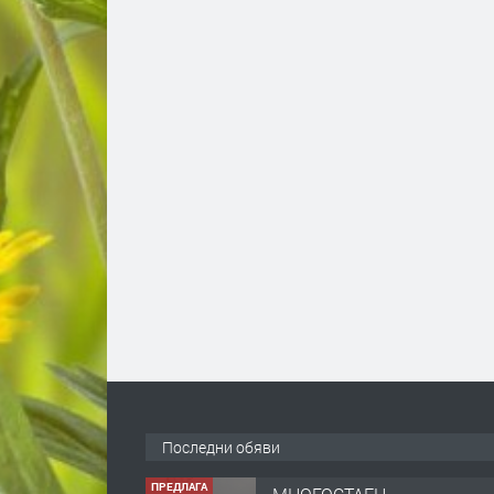
ПРЕДЛАГА
МНОГОСТАЕН
Последни обяви
АПАРТАМЕНТ в кв.
„Байкал“, гр. Кърджали