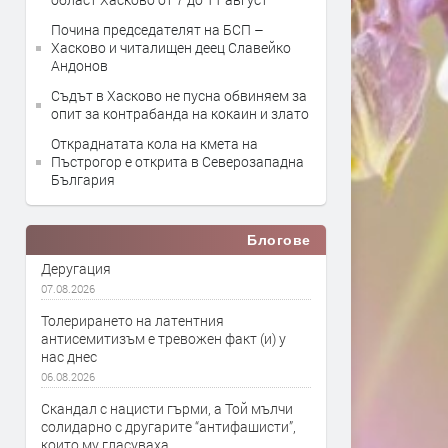
Почина председателят на БСП –
Хасково и читалищен деец Славейко
Андонов
Съдът в Хасково не пусна обвиняем за
опит за контрабанда на кокаин и злато
Откраднатата кола на кмета на
Пъстрогор е открита в Северозападна
България
Блогове
Деругация
07.08.2026
Толерирането на латентния
антисемитизъм е тревожен факт (и) у
нас днес
06.08.2026
Скандал с нацисти гърми, а Той мълчи
солидарно с другарите “антифашисти”,
които му гласуваха