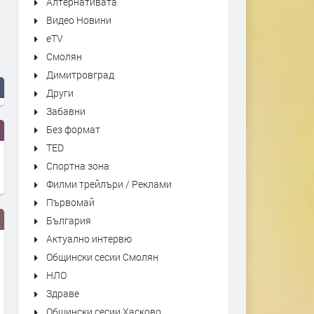
Алтернативата
Видео Новини
eTV
Смолян
Димитровград
Други
Забавни
Без формат
TED
Спортна зона
Филми трейлъри / Реклами
Първомай
България
Актуално интервю
Общински сесии Смолян
НЛО
Здраве
Общински сесии Хасково