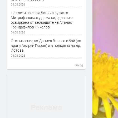
05.08.2026
На гости на своя Даниил руzката
Митрофанова е у дома си, едва ли е
освиркана от верващите на Атанас
Трендафилов Николов
04.08.2026
Отстъпление на Даниел Вълчев с бой (по
врага Андрей Гюров) и в подкрепа на др.
Йотова
03.08.2026
ivo.bg