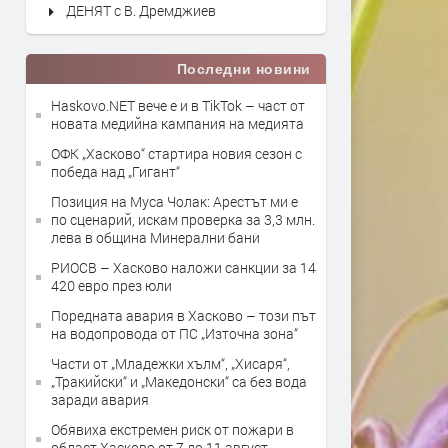
ДЕНЯТ с В. Дремджиев
Последни новини
Haskovo.NET вече е и в TikTok – част от
новата медийна кампания на медията
ОФК „Хасково“ стартира новия сезон с
победа над „Гигант“
Позиция на Муса Чолак: Арестът ми е
по сценарий, искам проверка за 3,3 млн.
лева в община Минерални бани
РИОСВ – Хасково наложи санкции за 14
420 евро през юли
Поредната авария в Хасково – този път
на водопровода от ПС „Източна зона“
Части от „Младежки хълм“, „Хисаря“,
„Тракийски“ и „Македонски“ са без вода
заради авария
Обявиха екстремен риск от пожари в
област Хасково от 7 до 11 август