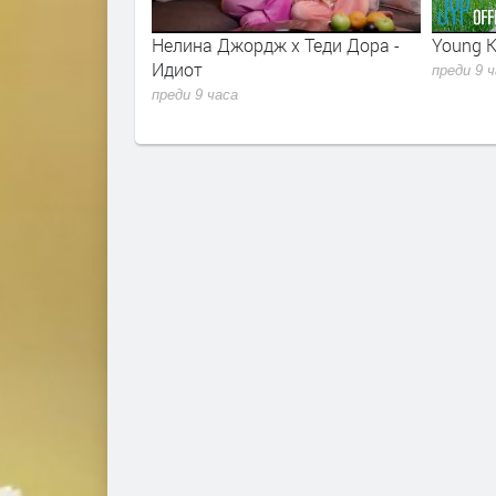
r - Sugar Talking
Нелина Джордж x Теди Дора -
Young K
lla 2026
Идиот
преди 9 
преди 9 часа