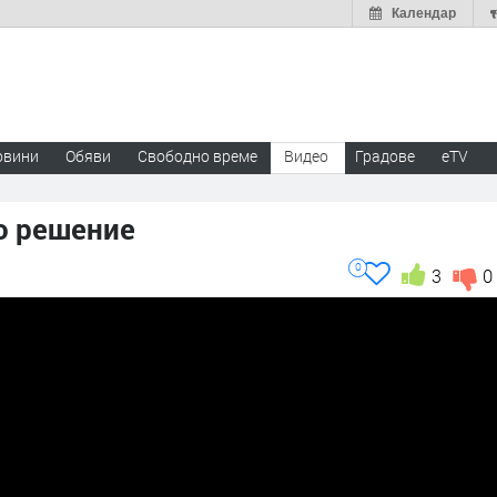
Календар
овини
Обяви
Свободно време
Видео
Градове
eTV
о решение
0
3
0