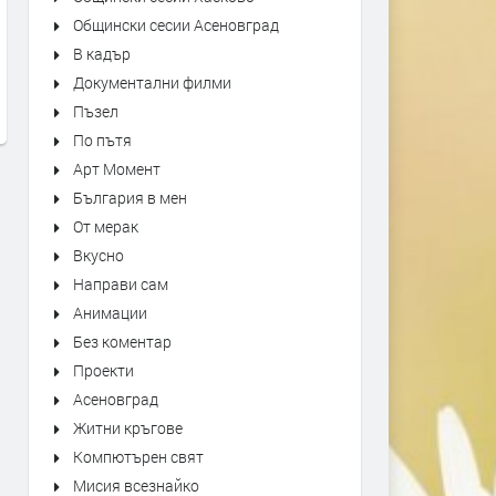
Общински сесии Асеновград
Kiss - Forever
"Bésame Mucho" Alfredo
В кадър
Rodriguez Trio Live at Mon
преди 9 часа
Документални филми
Jazz Festival
Пъзел
преди 10 часа
По пътя
Арт Момент
България в мен
От мерак
Вкусно
Направи сам
Анимации
Без коментар
Проекти
Асеновград
Житни кръгове
Компютърен свят
Мисия всезнайко