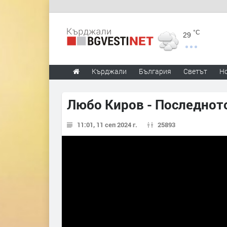
°C
29
Кърджали
България
Светът
Н
Любо Киров - Последнот
11:01, 11 сеп 2024 г.
25893