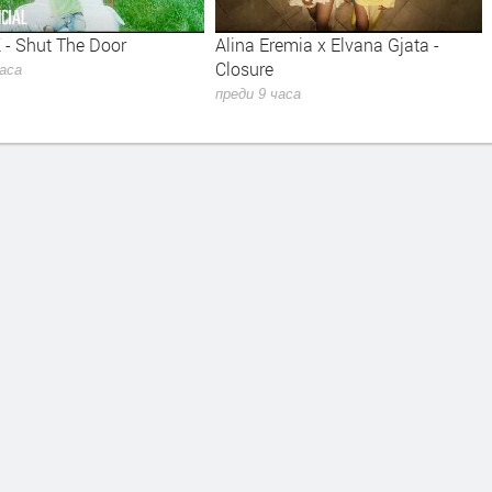
 - Shut The Door
Alina Eremia x Elvana Gjata -
Closure
часа
преди 9 часа