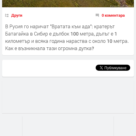
Други
0 коментара
В Русия го наричат "Вратата към ада": кратерът
Батагайка в Сибир е дълбок 100 метра, дълъг е 1
километър и всяка година нараства с около 10 метра.
Как е възникнала тази огромна дупка?