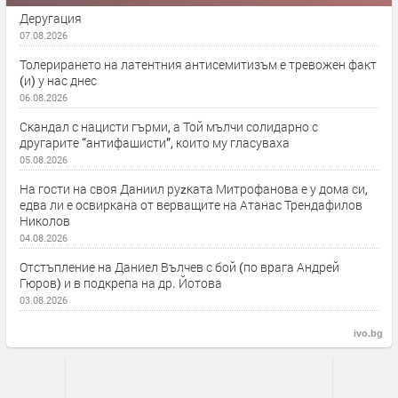
Деругация
07.08.2026
Толерирането на латентния антисемитизъм е тревожен факт
(и) у нас днес
06.08.2026
Скандал с нацисти гърми, а Той мълчи солидарно с
другарите “антифашисти”, които му гласуваха
05.08.2026
На гости на своя Даниил руzката Митрофанова е у дома си,
едва ли е освиркана от верващите на Атанас Трендафилов
Николов
04.08.2026
Отстъпление на Даниел Вълчев с бой (по врага Андрей
Гюров) и в подкрепа на др. Йотова
03.08.2026
ivo.bg