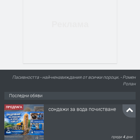
Пасивността - най-ненавиждания от всички пороци. - Ромен
Ролан
Последни обяви
ПРЕДЛАГА
сондажи за вода почистване
преди 4 дни