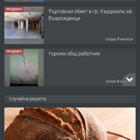
ПРЕДЛАГА
Tърговски обект в гр. Кърджали, кв.
Възрожденци
преди 5 месеца
ПРЕДЛАГА
търсим общ работник
преди 6 месеца
ПРЕДЛАГА
Заведение /ресторант, бистро/ в с.
Случайна рецепта
Чакаларово, община Кирково
преди 7 месеца
ПРЕДЛАГА
Гараж под наем в супер център