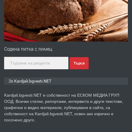
Кърджали
преди 9 месеца
ПРЕДЛАГА
№3972 Парцел в регулация на брега
на язовир Студен кладенец 331м2 |
Содена питка с лимец
село Гняздово.
Търси
преди 1 година
ПРЕДЛАГА
Курс
За Kardjali.bgvesti.NET
„Електротехник”/”Електромонтьор”
дистанционна или дневна форма на
Kardjali.bgvesti.NET е собственост на ЕСКОМ МЕДИА ГРУП
обучение
ООД. Всички статии, репортажи, интервюта и други текстови,
преди 1 година
графични и видео материали, публикувани в сайта, са
собственост на Kardjali.bgvesti.NET, освен ако изрично е
ПРЕДЛАГА
Курсове-
посочено друго.
Пчеларство,Растениевъдство,Животно
защита