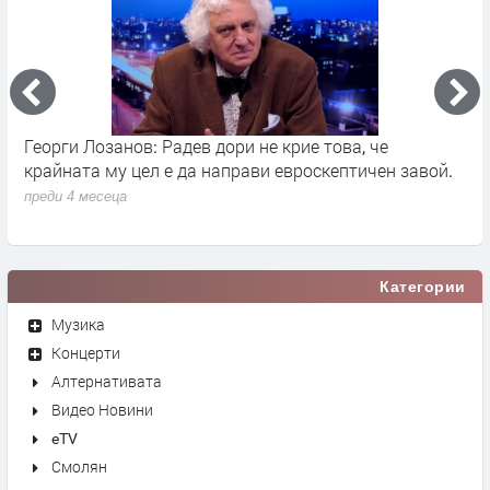
Георги Лозанов: Радев дори не крие това, че
В
крайната му цел е да направи евроскептичен завой.
п
преди 4 месеца
Категории
Музика
Концерти
Алтернативата
Видео Новини
eTV
Смолян