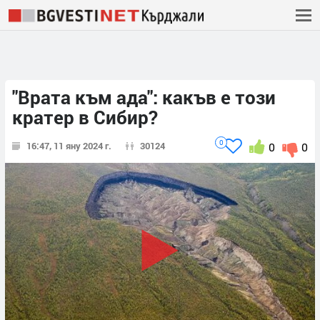
"Врата към ада": какъв е този
кратер в Сибир?
0
16:47, 11 яну 2024 г.
30124
0
0