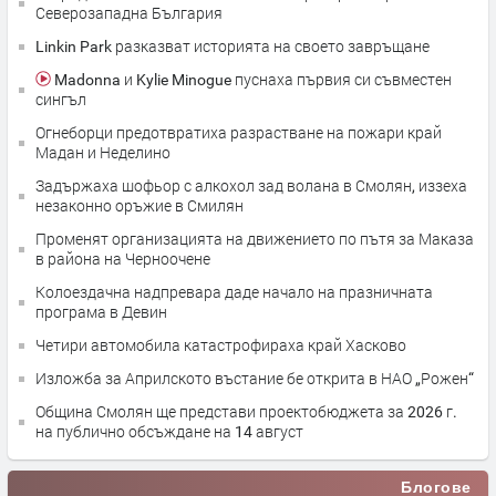
Северозападна България
Linkin Park разказват историята на своето завръщане
Madonna и Kylie Minogue пуснаха първия си съвместен
сингъл
Огнеборци предотвратиха разрастване на пожари край
Мадан и Неделино
Задържаха шофьор с алкохол зад волана в Смолян, иззеха
незаконно оръжие в Смилян
Променят организацията на движението по пътя за Маказа
в района на Черноочене
Колоездачна надпревара даде начало на празничната
програма в Девин
Четири автомобила катастрофираха край Хасково
Изложба за Априлското въстание бе открита в НАО „Рожен“
Община Смолян ще представи проектобюджета за 2026 г.
на публично обсъждане на 14 август
Блогове