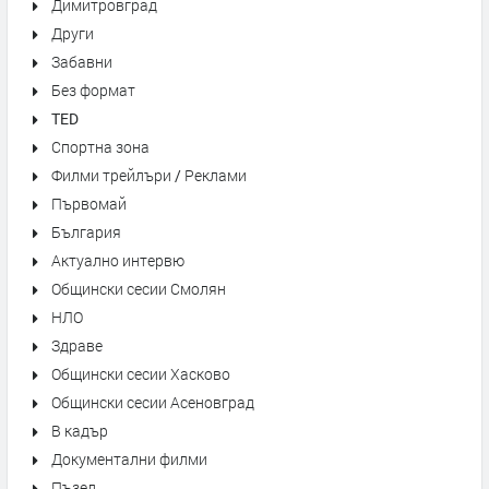
Димитровград
Други
Забавни
Без формат
TED
Спортна зона
Филми трейлъри / Реклами
Първомай
България
Актуално интервю
Общински сесии Смолян
НЛО
Здраве
Общински сесии Хасково
Общински сесии Асеновград
В кадър
Документални филми
Пъзел