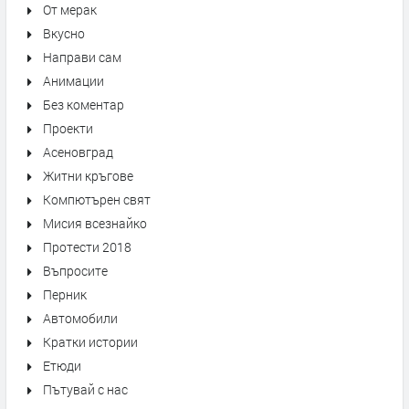
От мерак
Вкусно
Направи сам
Анимации
Без коментар
Проекти
Асеновград
Житни кръгове
Компютърен свят
Мисия всезнайко
Протести 2018
Въпросите
Перник
Автомобили
Кратки истории
Етюди
Пътувай с нас