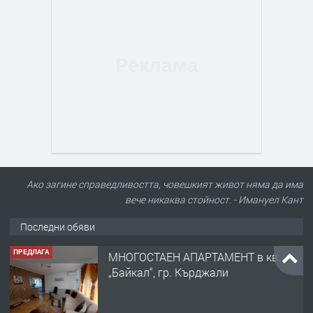
Ако загине справедливостта, човешкият живот няма да има
вече никаква стойност. - Имануел Кант
Последни обяви
ПРЕДЛАГА
МНОГОСТАЕН АПАРТАМЕНТ в кв.
„Байкал“, гр. Кърджали