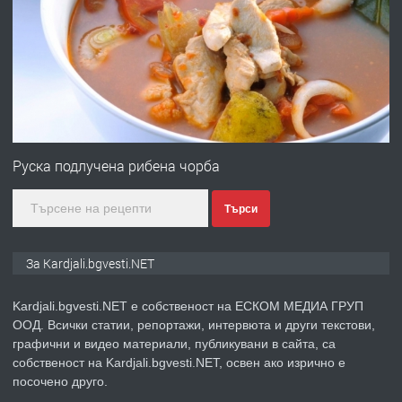
ПРЕДЛАГА
Заведение /ресторант, бистро/ в с.
Чакаларово, община Кирково
преди 7 месеца
ПРЕДЛАГА
Гараж под наем в супер център
Кърджали
Руска подлучена рибена чорба
Търси
преди 9 месеца
ПРЕДЛАГА
№3972 Парцел в регулация на брега
За Kardjali.bgvesti.NET
на язовир Студен кладенец 331м2 |
село Гняздово.
Kardjali.bgvesti.NET е собственост на ЕСКОМ МЕДИА ГРУП
ООД. Всички статии, репортажи, интервюта и други текстови,
преди 1 година
графични и видео материали, публикувани в сайта, са
собственост на Kardjali.bgvesti.NET, освен ако изрично е
ПРЕДЛАГА
Курс
посочено друго.
„Електротехник”/”Електромонтьор”