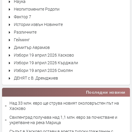
Наука
Неопитомените Родопи
Фактор 7
Истории извън Новините
Различните
Гейминг
Димитър Аврамов
Избори 19 април 2026 Хасково
Избори 19 април 2026 Кърджали
Избори 19 април 2026 Смолян
ДЕНЯТ с В. Дремджиев
Последни новини
Над 33 млн. евро ще струва новият околовръстен път на
Хасково
Свиленград получава над 1,1 млн. евро за почистване и
укрепване на река Марица
Съдът в Хасково остави в ареста турски гражданин с