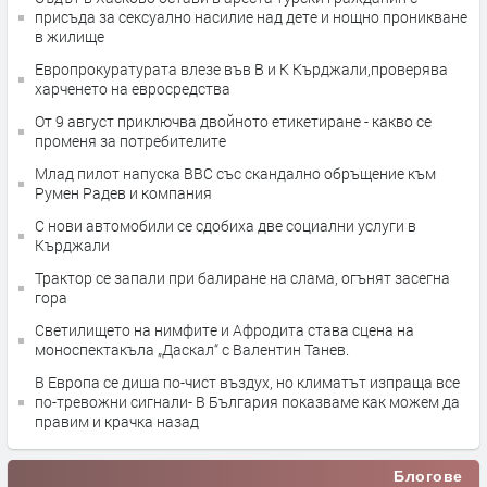
присъда за сексуално насилие над дете и нощно проникване
в жилище
Европрокуратурата влезе във В и К Кърджали,проверява
харченето на евросредства
От 9 август приключва двойното етикетиране - какво се
променя за потребителите
Млад пилот напуска ВВС със скандално обръщение към
Румен Радев и компания
С нови автомобили се сдобиха две социални услуги в
Кърджали
Трактор се запали при балиране на слама, огънят засегна
гора
Светилището на нимфите и Афродита става сцена на
моноспектакъла „Даскал“ с Валентин Танев.
В Европа се диша по-чист въздух, но климатът изпраща все
по-тревожни сигнали- В България показваме как можем да
правим и крачка назад
Блогове