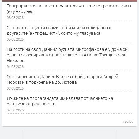
Толерирането на латентния антисемитизъм е тревожен факт
(и) у нас днес
06.08.2026
Скандал с нацисти гърми, а Той мълчи солидарно с
другарите “антифашисти”, които му гласуваха
05.08.2026
На гости на своя Даниил руzката Митрофанова е у дома си,
едва ли е освиркана от верващите на Атанас Трендафилов
Николов
04.08.2026
Отстъпление на Даниел Вълчев с бой (по врага Андрей
Гюров) и в подкрепа на др. Йотова
03.08.2026
Лъжите на пропагандата им издават отчаянието на
рашиzма от реалността
02.08.2026
ivo.bg