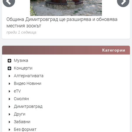
 -
Община Димитровград ще разширява и обновява
Б
местния зоокът
п
преди 1 седмица
п
Категории
Музика
Концерти
Алтернативата
Видео Новини
eTV
Смолян
Димитровград
Други
Забавни
Без формат