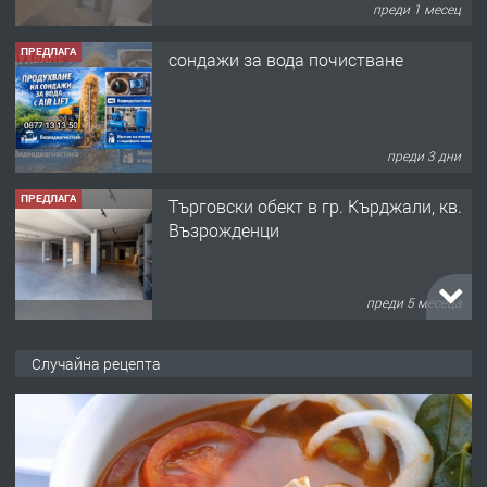
преди 1 месец
ПРЕДЛАГА
сондажи за вода почистване
преди 3 дни
ПРЕДЛАГА
Tърговски обект в гр. Кърджали, кв.
Възрожденци
преди 5 месеца
ПРЕДЛАГА
търсим общ работник
Случайна рецепта
преди 6 месеца