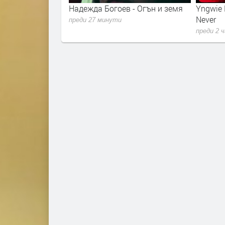
Надежда Богоев - Огън и земя
Yngwie Malmsteen - N
Never
преди 27 минути
преди 2 часа