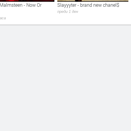
ow Or
Slayyyter - brand new chanel$
UB40 - CAN'T 
LOVE
преди 1 ден
преди 1 ден