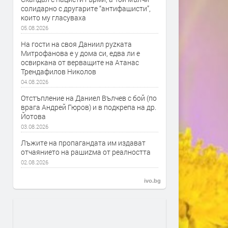
солидарно с другарите “антифашисти”,
които му гласуваха
05.08.2026
На гости на своя Даниил руzката
Митрофанова е у дома си, едва ли е
освиркана от верващите на Атанас
Трендафилов Николов
04.08.2026
Отстъпление на Даниел Вълчев с бой (по
врага Андрей Гюров) и в подкрепа на др.
Йотова
03.08.2026
Лъжите на пропагандата им издават
отчаянието на рашиzма от реалността
02.08.2026
ivo.bg