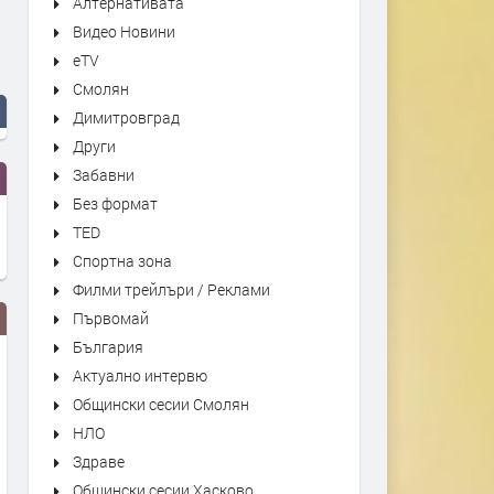
Алтернативата
Видео Новини
eTV
Смолян
Димитровград
Други
Забавни
Без формат
TED
Спортна зона
Филми трейлъри / Реклами
Първомай
България
Актуално интервю
Общински сесии Смолян
НЛО
Здраве
Общински сесии Хасково