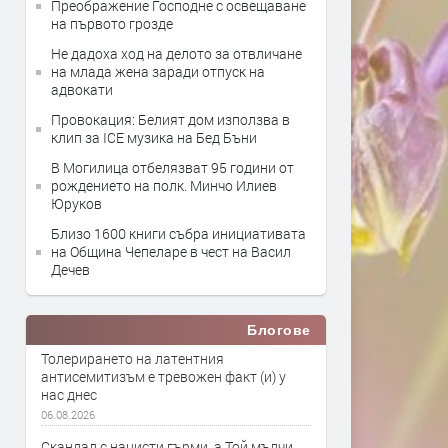
Преображение Господне с освещаване
на първото грозде
Не дадоха ход на делото за отвличане
на млада жена заради отпуск на
адвокати
Провокация: Белият дом използва в
клип за ICE музика на Бед Бъни
В Могилица отбелязват 95 години от
рождението на полк. Минчо Илиев
Юруков
Близо 1600 книги събра инициативата
на Община Чепеларе в чест на Васил
Дечев
Блогове
Толерирането на латентния
антисемитизъм е тревожен факт (и) у
нас днес
06.08.2026
Скандал с нацисти гърми, а Той мълчи