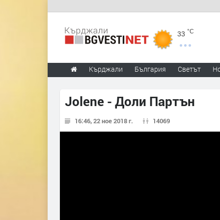
°C
33
Кърджали
България
Светът
Н
Jolene - Доли Партън
16:46, 22 ное 2018 г.
14069