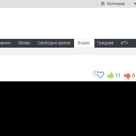
Календар
овини
Обяви
Свободно време
Видео
Градове
eTV
0
11
0