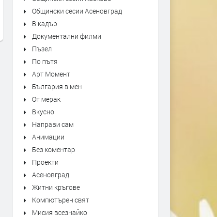
HELP FALLING IN
Billie Eilish – Silence Pain
Ivo Di
Общински сесии Асеновград
преди 1 ден
преди 1
В кадър
Документални филми
Пъзел
По пътя
Арт Момент
България в мен
От мерак
Вкусно
Направи сам
Анимации
Без коментар
Проекти
Асеновград
Житни кръгове
Компютърен свят
Мисия всезнайко