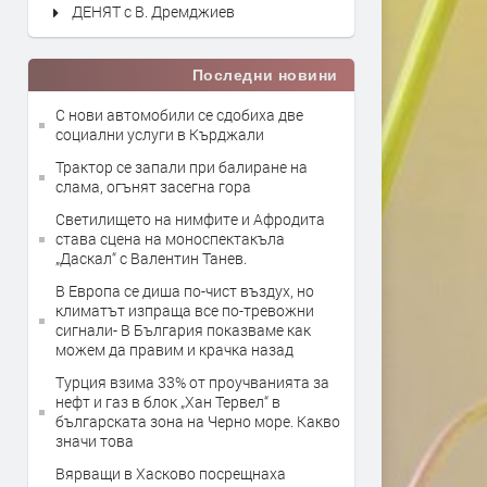
ДЕНЯТ с В. Дремджиев
Последни новини
С нови автомобили се сдобиха две
социални услуги в Кърджали
Трактор се запали при балиране на
слама, огънят засегна гора
Светилището на нимфите и Афродита
става сцена на моноспектакъла
„Даскал“ с Валентин Танев.
В Европа се диша по-чист въздух, но
климатът изпраща все по-тревожни
сигнали- В България показваме как
можем да правим и крачка назад
Турция взима 33% от проучванията за
нефт и газ в блок „Хан Тервел“ в
българската зона на Черно море. Какво
значи това
Вярващи в Хасково посрещнаха