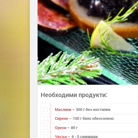
Необходими продукти
Маслини
– 300 г без костилки
Сирене
– 100 г бяло обезсолено
Орехи
– 80 г
Чесън
– 4 - 5 скилидки