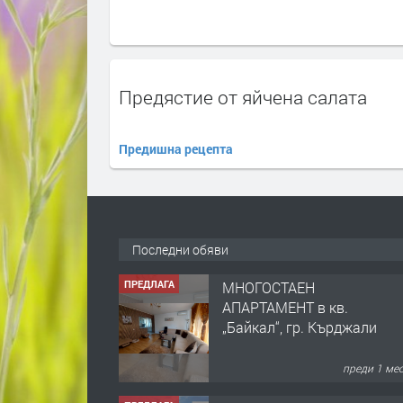
Предястие от яйчена салата
Предишна рецепта
Последни обяви
ПРЕДЛАГА
МНОГОСТАЕН
АПАРТАМЕНТ в кв.
„Байкал“, гр. Кърджали
преди 1 ме