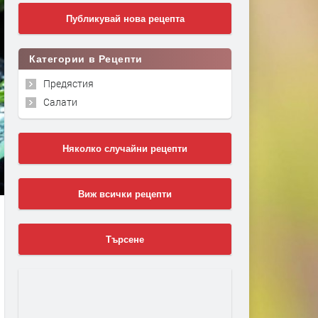
Публикувай нова рецепта
Категории в Рецепти
Предястия
Салати
Няколко случайни рецепти
Виж всички рецепти
Търсене