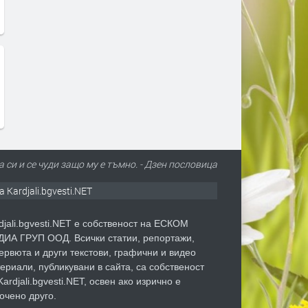
а си и се чуди защо му е тъмно. - Дзен пословицa
а Kardjali.bgvesti.NET
djali.bgvesti.NET е собственост на ЕСКОМ
ИА ГРУП ООД. Всички статии, репортажи,
ервюта и други текстови, графични и видео
ериали, публикувани в сайта, са собственост
Kardjali.bgvesti.NET, освен ако изрично е
очено друго.