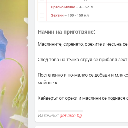
Прясно мляко
– 4 - 5 с.л.
Зехтин
– 100 - 150 мл
Начин на приготвяне
Маслините, сиренето, орехите и чесъна с
След това на тънка струя се прибавя зех
Постепенно и по-малко се добавя и млякот
майонеза.
Хайверът от орехи и маслини се поднася с
Източник:
gotvach.bg