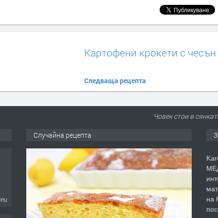
Картофени крокети с чесън
Следваща рецепта
Човек стои в сянкат
Случайна рецепта
З
Kar
МЕД
инт
мат
на 
сец
пос