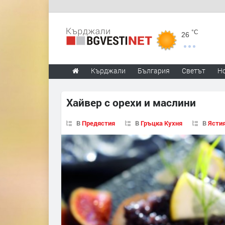
°C
26
Кърджали
България
Светът
Н
Хайвер с орехи и маслини
В
Предястия
В
Гръцка Кухня
В
Ястия