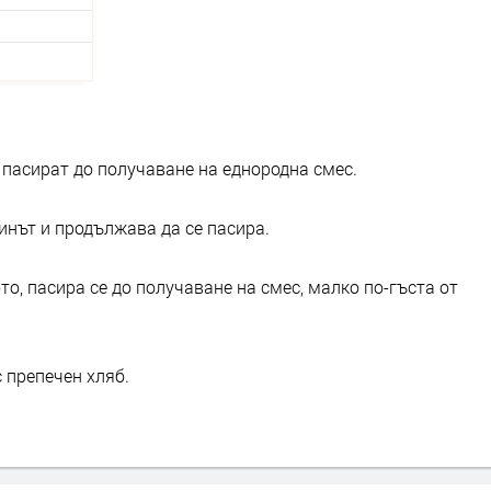
е пасират до получаване на еднородна смес.
тинът и продължава да се пасира.
о, пасира се до получаване на смес, малко по-гъста от
 препечен хляб.