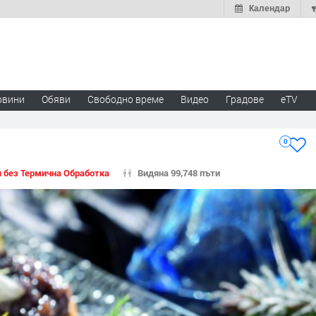
Календар
овини
Обяви
Свободно време
Видео
Градове
eTV
0
 без Термична Обработка
Видяна 99,748 пъти