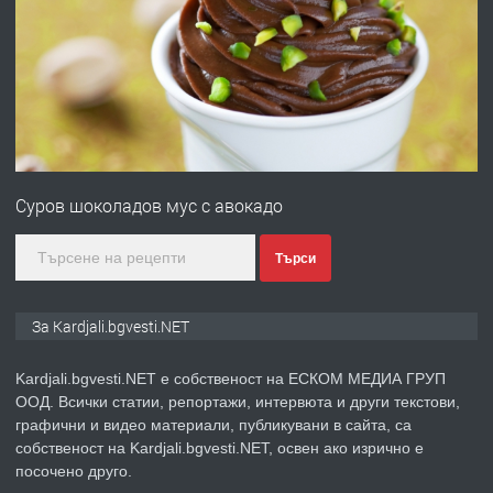
ПРЕДЛАГА
Заведение /ресторант, бистро/ в с.
Чакаларово, община Кирково
преди 7 месеца
ПРЕДЛАГА
Гараж под наем в супер център
Кърджали
Суров шоколадов мус с авокадо
преди 9 месеца
Търси
ПРЕДЛАГА
№3972 Парцел в регулация на брега
За Kardjali.bgvesti.NET
на язовир Студен кладенец 331м2 |
село Гняздово.
Kardjali.bgvesti.NET е собственост на ЕСКОМ МЕДИА ГРУП
ООД. Всички статии, репортажи, интервюта и други текстови,
преди 1 година
графични и видео материали, публикувани в сайта, са
собственост на Kardjali.bgvesti.NET, освен ако изрично е
ПРЕДЛАГА
Курс
посочено друго.
„Електротехник”/”Електромонтьор”