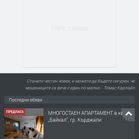
Станете честен човек, и можете да бъдете сигурен, че
мошениците са вече с един по-малко. - Томас Карлайл
Последни обяви
ПРЕДЛАГА
МНОГОСТАЕН АПАРТАМЕНТ в кв.
„Байкал“, гр. Кърджали