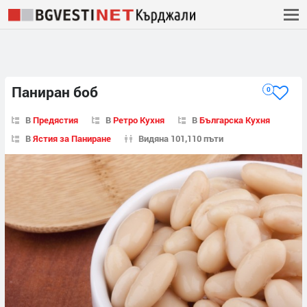
Паниран боб
0
В
Предястия
В
Ретро Кухня
В
Българска Кухня
В
Ястия за Паниране
Видяна 101,110 пъти