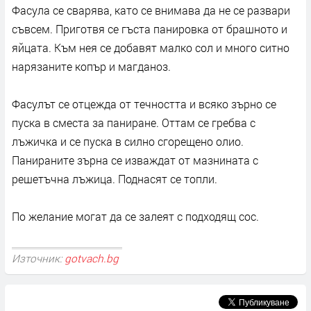
Фасула се сварява, като се внимава да не се развари
съвсем. Приготвя се гъста панировка от брашното и
яйцата. Към нея се добавят малко сол и много ситно
нарязаните копър и магданоз.
Фасулът се отцежда от течността и всяко зърно се
пуска в сместа за паниране. Оттам се гребва с
лъжичка и се пуска в силно сгорещено олио.
Панираните зърна се изваждат от мазнината с
решетъчна лъжица. Поднасят се топли.
По желание могат да се залеят с подходящ сос.
Източник:
gotvach.bg