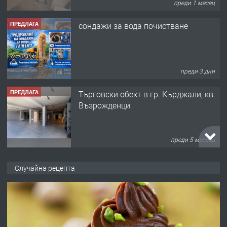
преди 1 месец
ПРЕДЛАГА
сондажи за вода почистване
преди 3 дни
ПРЕДЛАГА
Tърговски обект в гр. Кърджали, кв.
Възрожденци
преди 5 месеца
ПРЕДЛАГА
търсим общ работник
Случайна рецепта
преди 6 месеца