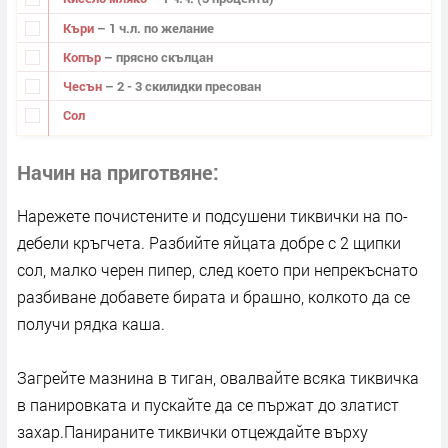
Къри
– 1 ч.л. по желание
Копър
– прясно скълцан
Чесън
– 2 - 3 скилидки пресован
Сол
Начин на приготвяне
Нарежете почистените и подсушени тиквички на по-
дебели кръгчета. Разбийте яйцата добре с 2 щипки
сол, малко черен пипер, след което при непрекъснато
разбиване добавете бирата и брашно, колкото да се
получи рядка каша.
Загрейте мазнина в тиган, овалвайте всяка тиквичка
в панировката и пускайте да се пържат до златист
захар.Панираните тиквички отцеждайте върху