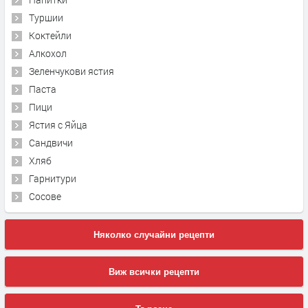
Туршии
Коктейли
Алкохол
Зеленчукови ястия
Паста
Пици
Ястия с Яйца
Сандвичи
Хляб
Гарнитури
Сосове
Няколко случайни рецепти
Виж всички рецепти