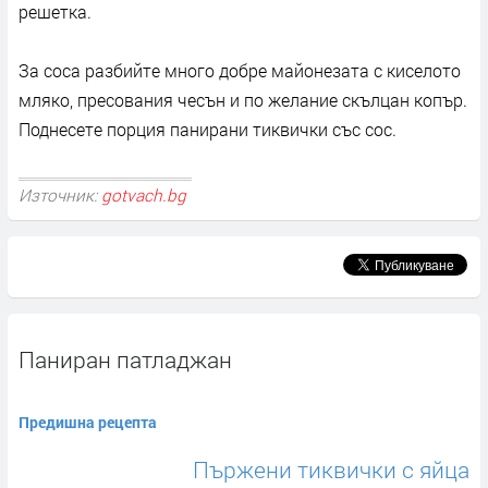
решетка.
За соса разбийте много добре майонезата с киселото
мляко, пресования чесън и по желание скълцан копър.
Поднесете порция панирани тиквички със сос.
Източник:
gotvach.bg
Паниран патладжан
Предишна рецепта
Пържени тиквички с яйца