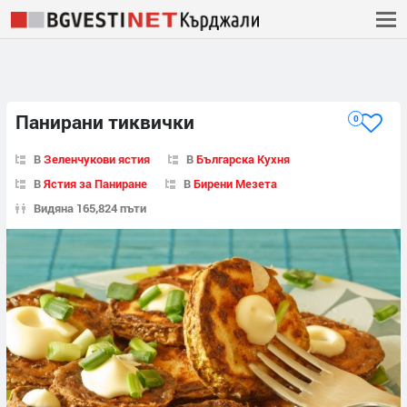
Панирани тиквички
0
В
Зеленчукови ястия
В
Българска Кухня
В
Ястия за Паниране
В
Бирени Мезета
Видяна 165,824 пъти