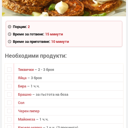
Порции:
2
Време за готвене:
15 минути
Време за приготвяне:
10 минути
Необходими продукти
Тиквички
– 2 - 3 броя
Яйца
– 3 броя
Бира
– 1 ч.ч.
Брашно
– за гъстота на боза
Сол
Черен пипер
Майонеза
– 1 ч.ч.
Кисело мляко
– 1 ч.ч. (3 процента)