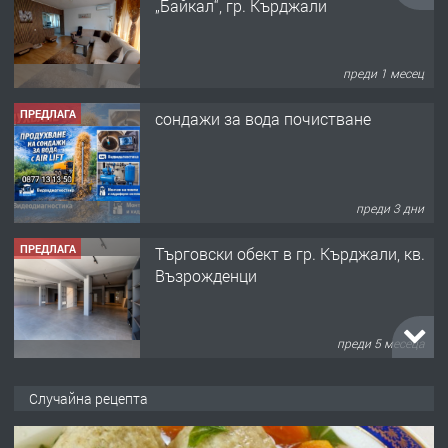
„Байкал“, гр. Кърджали
преди 1 месец
ПРЕДЛАГА
сондажи за вода почистване
преди 3 дни
ПРЕДЛАГА
Tърговски обект в гр. Кърджали, кв.
Възрожденци
преди 5 месеца
ПРЕДЛАГА
търсим общ работник
Случайна рецепта