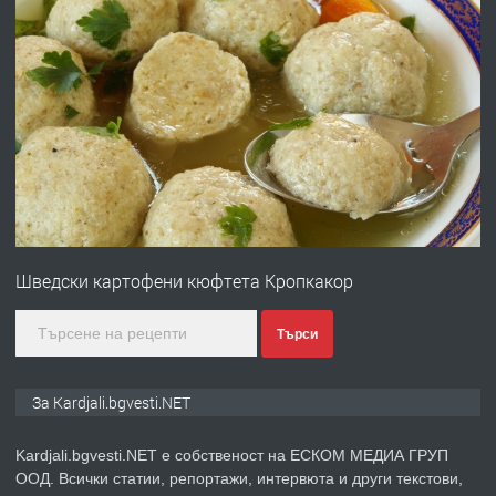
преди 6 месеца
ПРЕДЛАГА
Заведение /ресторант, бистро/ в с.
Чакаларово, община Кирково
преди 7 месеца
ПРЕДЛАГА
Гараж под наем в супер център
Кърджали
Шведски картофени кюфтета Кропкакор
преди 9 месеца
Търси
ПРЕДЛАГА
№3972 Парцел в регулация на брега
За Kardjali.bgvesti.NET
на язовир Студен кладенец 331м2 |
село Гняздово.
Kardjali.bgvesti.NET е собственост на ЕСКОМ МЕДИА ГРУП
ООД. Всички статии, репортажи, интервюта и други текстови,
преди 1 година