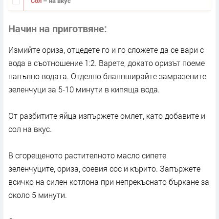
Сол
– на вкус
Начин на приготвяне
Измийте ориза, отцедете го и го сложете да се вари с
вода в съотношение 1:2. Варете, докато оризът поеме
напълно водата. Отделно бланпширайте замразените
зеленчуци за 5-10 минути в кипяща вода.
От разбитите яйца изпържете омлет, като добавите и
сол на вкус.
В сгорещеното растителното масло сипете
зеленчуците, ориза, соевия сос и кърито. Запържете
всичко на силен котлона при непрекъснато бъркане за
около 5 минути.