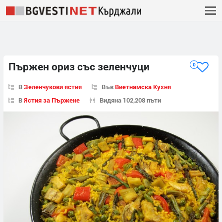
Пържен ориз със зеленчуци
0
В
Зеленчукови ястия
Във
Виетнамска Кухня
В
Ястия за Пържене
Видяна 102,208 пъти