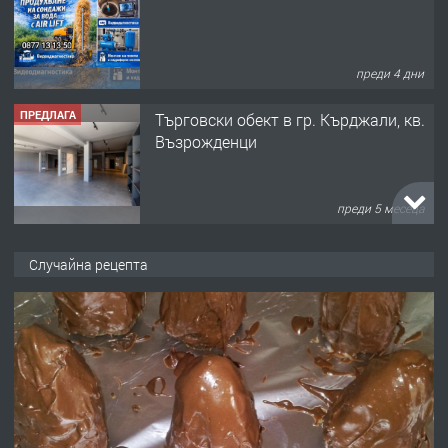
преди 4 дни
ПРЕДЛАГА
Tърговски обект в гр. Кърджали, кв.
Възрожденци
преди 5 месеца
ПРЕДЛАГА
търсим общ работник
Случайна рецепта
преди 6 месеца
ПРЕДЛАГА
Заведение /ресторант, бистро/ в с.
Чакаларово, община Кирково