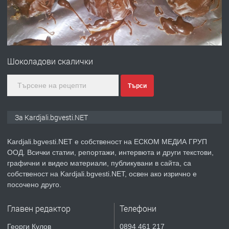
преди 7 месеца
ПРЕДЛАГА
Гараж под наем в супер център
Кърджали
Шоколадови скалички
преди 9 месеца
Търси
ПРЕДЛАГА
№3972 Парцел в регулация на брега
За Kardjali.bgvesti.NET
на язовир Студен кладенец 331м2 |
село Гняздово.
Kardjali.bgvesti.NET е собственост на ЕСКОМ МЕДИА ГРУП
ООД. Всички статии, репортажи, интервюта и други текстови,
преди 1 година
графични и видео материали, публикувани в сайта, са
собственост на Kardjali.bgvesti.NET, освен ако изрично е
ПРЕДЛАГА
Курс
посочено друго.
„Електротехник”/”Електромонтьор”
дистанционна или дневна форма на
Главен редактор
Телефони
обучение
преди 1 година
Георги Кулов
0894 461 217