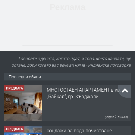
Говорете с децата, когато ядат, и това, което казвате, ще
остане, дори когато вас вече ви няма - индианска поговорка
Последни обяви
ПРЕДЛАГА
МНОГОСТАЕН АПАРТАМЕНТ в кв.
„Байкал“, гр. Кърджали
преди 1 месец
ПРЕДЛАГА
сондажи за вода почистване