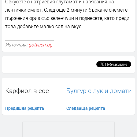
Овкусете с натриевия глутамат и нарязания на
лентички омлет. След още 2 минути бъркане снемете
пържения ориз със зеленчуци и поднесете, като преди
това добавите малко сол на вкус.
Източник:
gotvach.bg
Карфиол в сос
Булгур с лук и домати
Предишна рецепта
Следваща рецепта