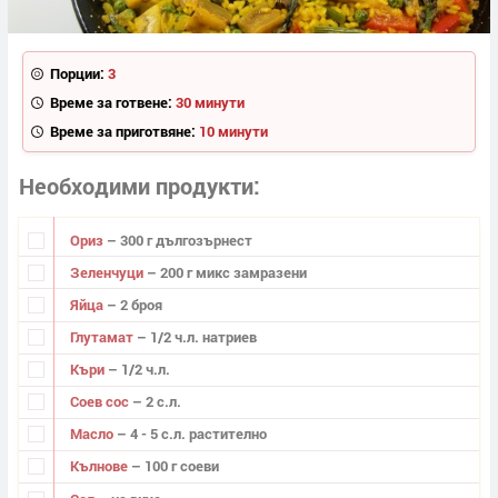
Порции:
3
Време за готвене:
30 минути
Време за приготвяне:
10 минути
Необходими продукти
Ориз
– 300 г дългозърнест
Зеленчуци
– 200 г микс замразени
Яйца
– 2 броя
Глутамат
– 1/2 ч.л. натриев
Къри
– 1/2 ч.л.
Соев сос
– 2 с.л.
Масло
– 4 - 5 с.л. растително
Кълнове
– 100 г соеви