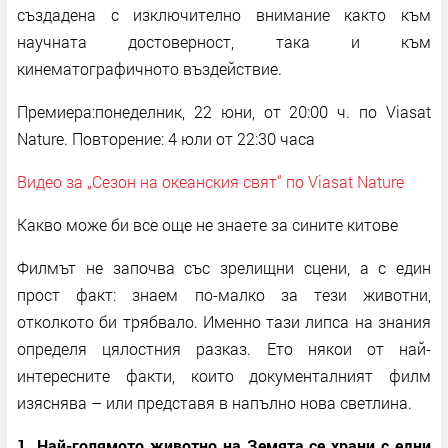
създадена с изключително внимание както към
научната достоверност, така и към
кинематографичното въздействие.
Премиера:понеделник, 22 юни, от 20:00 ч. по Viasat
Nature. Повторение: 4 юли от 22:30 часа
Видео за „Сезон на океанския свят“ по Viasat Nature
Какво може би все още не знаете за сините китове
Филмът не започва със зрелищни сцени, а с един
прост факт: знаем по-малко за тези животни,
отколкото би трябвало. Именно тази липса на знания
определя цялостния разказ. Ето някои от най-
интересните факти, които документалният филм
изяснява – или представя в напълно нова светлина.
1. Най-голямото животно на Земята се храни с едни