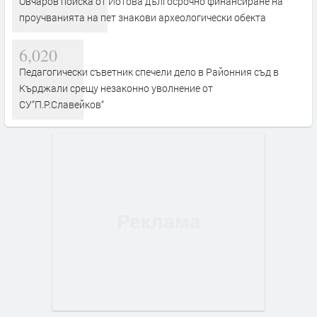
Овчаров поиска от Йотова дългосрочно финансиране на
проучванията на пет знакови археологически обекта
6,020
Педагогически съветник спечели дело в Районния съд в
Кърджали срещу незаконно уволнение от
СУ“П.Р.Славейков“