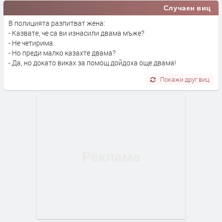
Случаен виц
В полицията разпитват жена:
- Казвате, че са ви изнасили двама мъже?
- Не четирима.
- Но преди малко казахте двама?
- Да, но докато виках за помощ дойдоха още двама!
Покажи друг виц