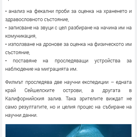
• анализ на фекални проби за оценка на храненето и
здравословното състояние,
• записване на звуци с цел разбиране на начина им на
комуникация,
• използване на дронове за оценка на физическото им
състояние,
• поставяне на проследяващи устройства за
наблюдение на миграцията им.
Филмът проследява две научни експедиции – едната
край Сейшелските острови, а другата в
Калифорнийския залив. Така зрителите виждат не
само резултатите, но и целия процес на събиране на
научни данни.