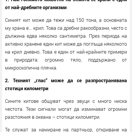
от най-дребните организми
Синият кит може да тежи над 150 тона, а основната
му храна е... крил. Това са дребни ракообразни, често с
дължина едва няколко сантиметра. През периода на
активно хранене един кит може да поглъща няколкото
на крил дневно. Това е един от най-крайните примери
в природата: огромно тяло, поддържано от
микроскопична плячка.
2. Техният „глас“ може да се разпространявана
стотици километри
Сините китове общуват чрез звуци с много ниска
честота. Тези сигнали могат да изминават огромни
разстояния в океана – стотици километри.
Те служат за намиране на партньор, откриване на