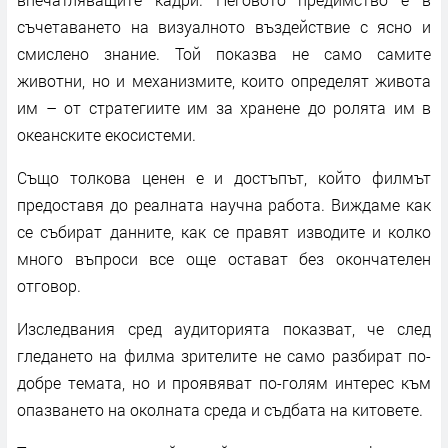
съчетаването на визуалното въздействие с ясно и
смислено знание. Той показва не само самите
животни, но и механизмите, които определят живота
им – от стратегиите им за хранене до ролята им в
океанските екосистеми.
Също толкова ценен е и достъпът, който филмът
предоставя до реалната научна работа. Виждаме как
се събират данните, как се правят изводите и колко
много въпроси все още остават без окончателен
отговор.
Изследвания сред аудиторията показват, че след
гледането на филма зрителите не само разбират по-
добре темата, но и проявяват по-голям интерес към
опазването на околната среда и съдбата на китовете.