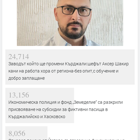
24,714
Заводът който ще промени Кърджали:шефът Аксер Шакир
кани на работа хора от региона-без опит,с обучение и
добро заплащане
13,156
Икономическа полиция и фонд „Земеделие“ са разкрили
присвояване на субсидии за фиктивни пасища в
Кърджалийско и Хасковско
8,056