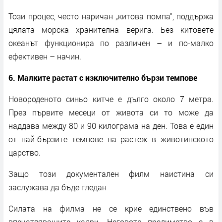
Този процес, често наричан „китова помпа“, поддържа
цялата морска хранителна верига. Без китовете
океанът функционира по различен – и по-малко
ефективен – начин.
6. Малките растат с изключително бързи темпове
Новороденото синьо китче е дълго около 7 метра.
През първите месеци от живота си то може да
наддава между 80 и 90 килограма на ден. Това е един
от най-бързите темпове на растеж в животинското
царство.
Защо този документален филм наистина си
заслужава да бъде гледан
Силата на филма не се крие единствено във
впечатляващите кадри. Неговото предимство е в