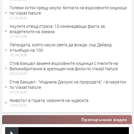
Големи котки срещу акули: битката на върховните хищници
по Viasat Nature
21.05.2026
Акулите отвъд страха: 10 изненадващи факта за
владетелите на океана
07.05.2026
Легендата, която научи света да вижда: сър Дейвид
Атънбъро на 100
30.04.2026
Стив Бакшал заменя върховните хищници с пчелите на
Великобритания в зрелищен нов филм по Viasat Nature
09.04.2026
Стив Бакшал - "Индиана Джоунс на природата" –в маратон
по Viasat Nature
01.04.2026
Животът в гората: сезоните на чудесата
13.03.2026
Препоръчано видео