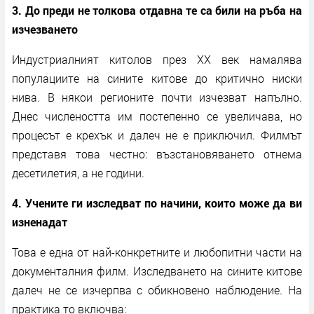
3. До преди не толкова отдавна те са били на ръба на
изчезването
Индустриалният китолов през XX век намалява
популациите на сините китове до критично ниски
нива. В някои регионите почти изчезват напълно.
Днес числеността им постепенно се увеличава, но
процесът е крехък и далеч не е приключил. Филмът
представя това честно: възстановяването отнема
десетилетия, а не години.
4. Учените ги изследват по начини, които може да ви
изненадат
Това е една от най-конкретните и любопитни части на
документалния филм. Изследването на сините китове
далеч не се изчерпва с обикновено наблюдение. На
практика то включва: