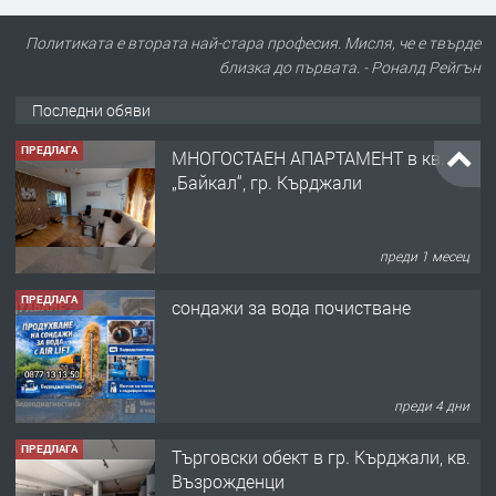
Политиката е втората най-стара професия. Мисля, че е твърде
близка до първата. - Роналд Рейгън
Последни обяви
ПРЕДЛАГА
сондажи за вода почистване
преди 4 дни
ПРЕДЛАГА
Tърговски обект в гр. Кърджали, кв.
Възрожденци
преди 5 месеца
ПРЕДЛАГА
търсим общ работник