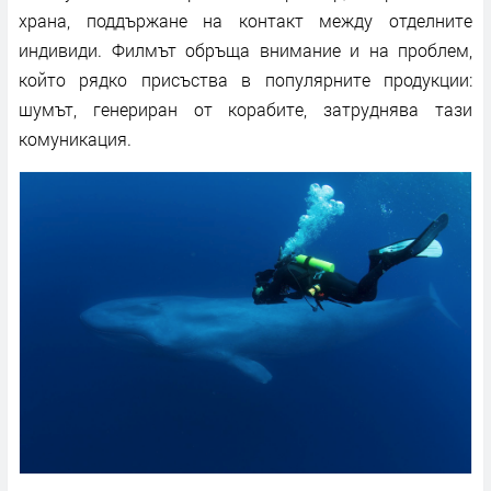
храна, поддържане на контакт между отделните
индивиди. Филмът обръща внимание и на проблем,
който рядко присъства в популярните продукции:
шумът, генериран от корабите, затруднява тази
комуникация.