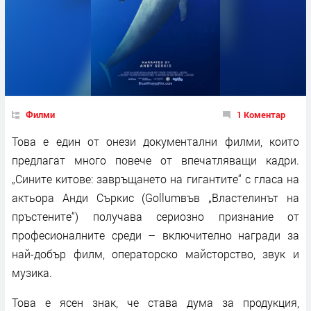
Филми
1 Коментар
Това е един от онези документални филми, които
предлагат много повече от впечатляващи кадри.
„Сините китове: завръщането на гигантите“ с гласа на
актьора Анди Съркис (Gollumвъв „Властелинът на
пръстените“) получава сериозно признание от
професионалните среди – включително награди за
най-добър филм, операторско майсторство, звук и
музика.
Това е ясен знак, че става дума за продукция,