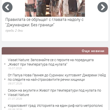
„Седмицата на акулите“ се завръща от 3 август по
И
Discovery
п
преди 1 седмица
Още новини
Viasat Nature: Запознайте се с героите на поредицата
„Живот при температура под нулата“
16.07.2026
От Папуа Нова Гвинея до Суринам: култовият Джереми Уейд
по следите на най-страховитите речни хищници
08.07.2026
Сезон на акулите и Живот при температури под нулата по
Viasat Nature
01.07.2026
Кораловият град: Историята на един риф като метрополис
05.06.2026