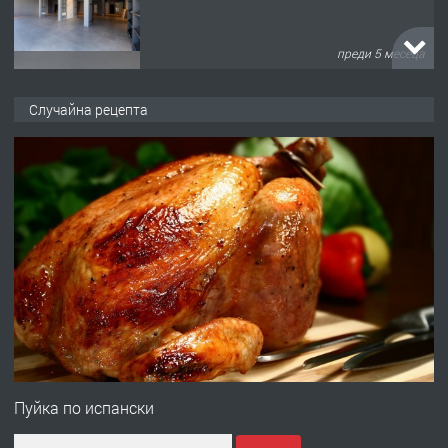
преди 6 месеца
ПРЕДЛАГА
Заведение /ресторант, бистро/ в с.
Случайна рецепта
Чакаларово, община Кирково
преди 7 месеца
ПРЕДЛАГА
Гараж под наем в супер център
Кърджали
преди 9 месеца
ПРЕДЛАГА
№3972 Парцел в регулация на брега
на язовир Студен кладенец 331м2 |
Пуйка по испански
село Гняздово.