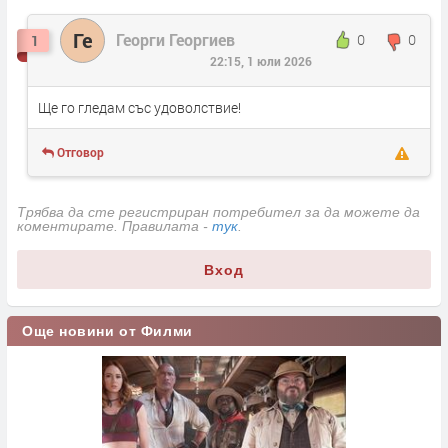
Ге
Георги Георгиев
0
0
1
22:15, 1 юли 2026
Ще го гледам със удоволствие!
Отговор
Трябва да сте регистриран потребител за да можете да
коментирате. Правилата -
тук
.
Вход
Още новини от Филми