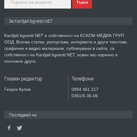
Търси
преди 1 година
ПРЕДЛАГА
Курс
За Kardjali.bgvesti.NET
„Електротехник”/”Електромонтьор”
дистанционна или дневна форма на
Kardjali.bgvesti.NET е собственост на ЕСКОМ МЕДИА ГРУП
обучение
ООД. Всички статии, репортажи, интервюта и други текстови,
преди 1 година
графични и видео материали, публикувани в сайта, са
собственост на Kardjali.bgvesti.NET, освен ако изрично е
ПРЕДЛАГА
Курсове-
посочено друго.
Пчеларство,Растениевъдство,Животно
защита
Главен редактор
Телефони
преди 1 година
Георги Кулов
0894 461 217
0361/5-36-06
ПРЕДЛАГА
**Прекрасен имот за продажба в
Главатарци с уникална гледка към
язовир Кърджали**
Последвай ни
преди 2 години