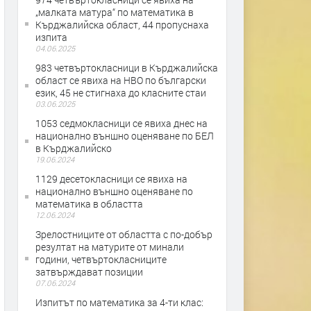
„малката матура“ по математика в
Кърджалийска област, 44 пропуснаха
изпита
04.06.2025
983 четвъртокласници в Кърджалийска
област се явиха на НВО по български
език, 45 не стигнаха до класните стаи
03.06.2025
1053 седмокласници се явиха днес на
национално външно оценяване по БЕЛ
в Кърджалийско
19.06.2024
1129 десетокласници се явиха на
национално външно оценяване по
математика в областта
12.06.2024
Зрелостниците от областта с по-добър
резултат на матурите от минали
години, четвъртокласниците
затвърждават позиции
07.06.2024
Изпитът по математика за 4-ти клас: