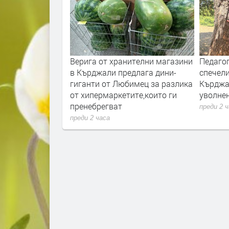
вини:Арестуваха
Верига от хранителни магазини
Педаго
за словестна
в Кърджали предлага дини-
спечели
пругата си
гиганти от Любимец за разлика
Кърджа
от хипермаркетите,които ги
уволнен
пренебрегват
преди 2 
преди 2 часа