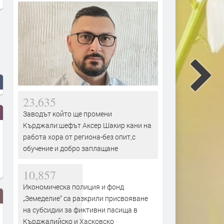
23,635
Заводът който ще промени
Кърджали:шефът Аксер Шакир кани на
работа хора от региона-без опит,с
обучение и добро заплащане
10,857
Икономическа полиция и фонд
„Земеделие“ са разкрили присвояване
на субсидии за фиктивни пасища в
Кърджалийско и Хасковско