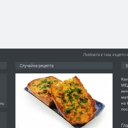
Любовта е там, където я
Случайна рецепта
З
Kar
МЕД
инт
мат
на 
сец
пос
Гл