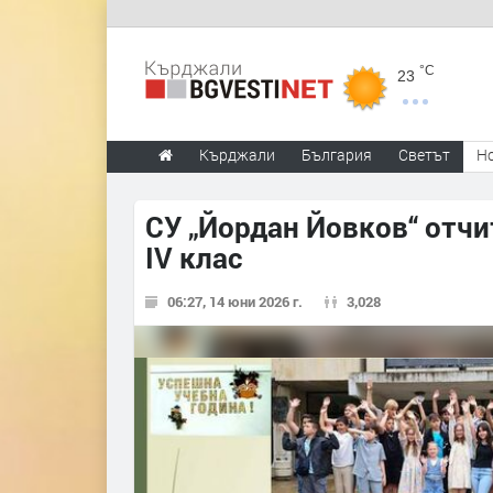
°C
23
Кърджали
България
Светът
Н
СУ „Йордан Йовков“ отчи
IV клас
06:27, 14 юни 2026 г.
3,028