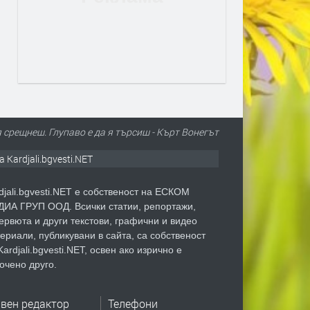
 срещнеш. Глупаво е да я търсиш - Кърт Вонегът
а Kardjali.bgvesti.NET
djali.bgvesti.NET е собственост на ЕСКОМ
ИА ГРУП ООД. Всички статии, репортажи,
ервюта и други текстови, графични и видео
ериали, публикувани в сайта, са собственост
Kardjali.bgvesti.NET, освен ако изрично е
очено друго.
авен редактор
Телефони