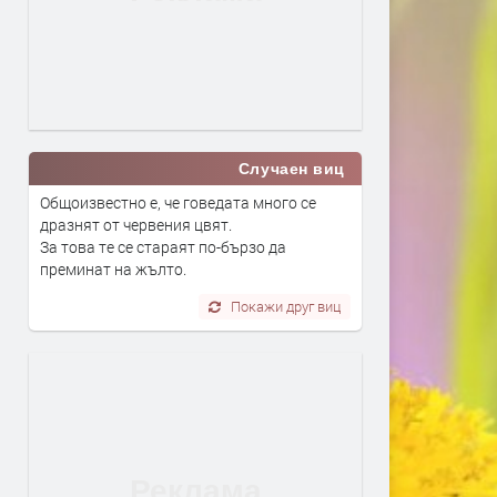
Случаен виц
Общоизвестно е, че говедата много се
дразнят от червения цвят.
За това те се стараят по-бързо да
преминат на жълто.
Покажи друг виц