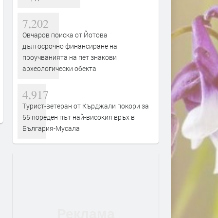
7,202
Овчаров поиска от Йотова
дългосрочно финансиране на
проучванията на пет знакови
По следите на думите
Предимно слънчево и
археологически обекта
ветровито днес в Кърджа
преди 2 часа
преди 2 часа
4,917
Турист-ветеран от Кърджали покори за
55 пореден път най-високия връх в
България-Мусала