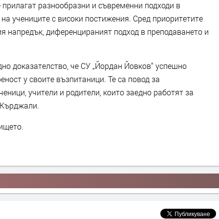
е прилагат разнообразни и съвременни подходи в
е на учениците с високи постижения. Сред приоритетите
я напредък, диференцираният подход в преподаването и
едно доказателство, че СУ „Йордан Йовков“ успешно
еност у своите възпитаници. Те са повод за
ченици, учители и родители, които заедно работят за
 Кърджали.
ището.