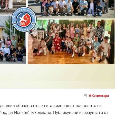
0 Коментара
ледващия образователен етап изпращат началното си
Йордан Йовков“, Кърджали. Публикуваните резултати от