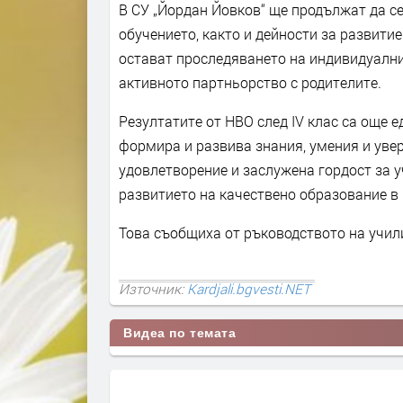
В СУ „Йордан Йовков“ ще продължат да с
обучението, както и дейности за развити
остават проследяването на индивидуални
активното партньорство с родителите.
Резултатите от НВО след IV клас са още 
формира и развива знания, умения и увер
удовлетворение и заслужена гордост за у
развитието на качествено образование в
Това съобщиха от ръководството на учил
Източник:
Kardjali.bgvesti.NET
Видеа по темата