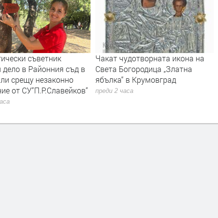
гически съветник
Чакат чудотворната икона на
 дело в Районния съд в
Света Богородица „Златна
ли срещу незаконно
ябълка“ в Крумовград
ие от СУ“П.Р.Славейков“
преди 2 часа
часа