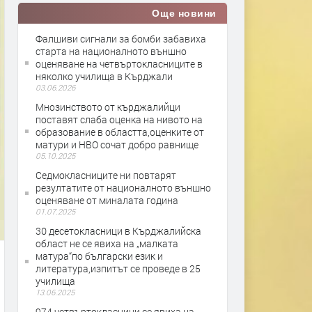
Още новини
Фалшиви сигнали за бомби забавиха
старта на националното външно
оценяване на четвъртокласниците в
няколко училища в Кърджали
03.06.2026
Мнозинството от кърджалийци
поставят слаба оценка на нивото на
образование в областта,оценките от
матури и НВО сочат добро равнище
05.10.2025
Седмокласниците ни повтарят
резултатите от националното външно
оценяване от миналата година
01.07.2025
30 десетокласници в Кърджалийска
област не се явиха на „малката
матура“по български език и
литература,изпитът се проведе в 25
училища
13.06.2025
974 четвъртокласници се явиха на