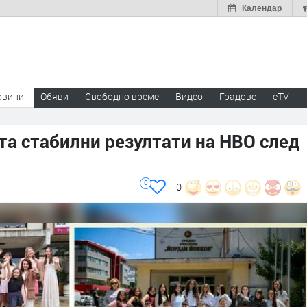
Календар
овини
Обяви
Свободно време
Видео
Градове
eTV
та стабилни резултати на НВО след
0
0