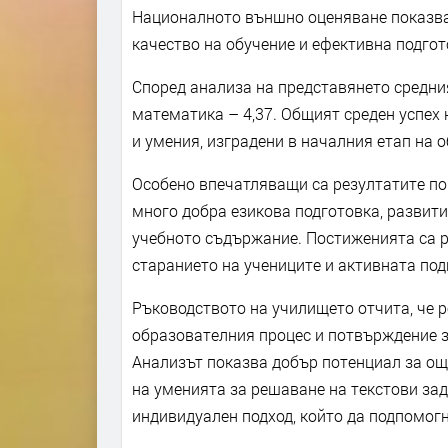
Националното външно оценяване показва
качество на обучение и ефективна подгот
Според анализа на представянето средният
математика – 4,37. Общият среден успех н
и умения, изградени в началния етап на 
Особено впечатляващи са резултатите по 
много добра езикова подготовка, развити
учебното съдържание. Постиженията са р
старанието на учениците и активната под
Ръководството на училището отчита, че р
образователния процес и потвърждение з
Анализът показва добър потенциал за ощ
на уменията за решаване на текстови зад
индивидуален подход, който да подпомогн