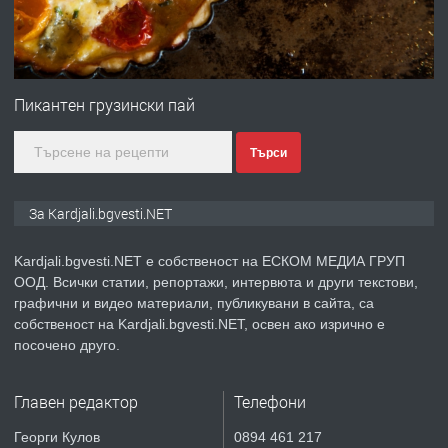
преди 9 месеца
ПРЕДЛАГА
№3972 Парцел в регулация на брега
на язовир Студен кладенец 331м2 |
Пикантен грузински пай
село Гняздово.
Търси
преди 1 година
ПРЕДЛАГА
Курс
За Kardjali.bgvesti.NET
„Електротехник”/”Електромонтьор”
дистанционна или дневна форма на
Kardjali.bgvesti.NET е собственост на ЕСКОМ МЕДИА ГРУП
обучение
ООД. Всички статии, репортажи, интервюта и други текстови,
преди 1 година
графични и видео материали, публикувани в сайта, са
собственост на Kardjali.bgvesti.NET, освен ако изрично е
ПРЕДЛАГА
Курсове-
посочено друго.
Пчеларство,Растениевъдство,Животно
защита
Главен редактор
Телефони
преди 1 година
Георги Кулов
0894 461 217