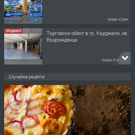
преди 5 месеца
ПРЕДЛАГА
търсим общ работник
преди 6 месеца
ПРЕДЛАГА
Заведение /ресторант, бистро/ в с.
Случайна рецепта
Чакаларово, община Кирково
преди 7 месеца
ПРЕДЛАГА
Гараж под наем в супер център
Кърджали