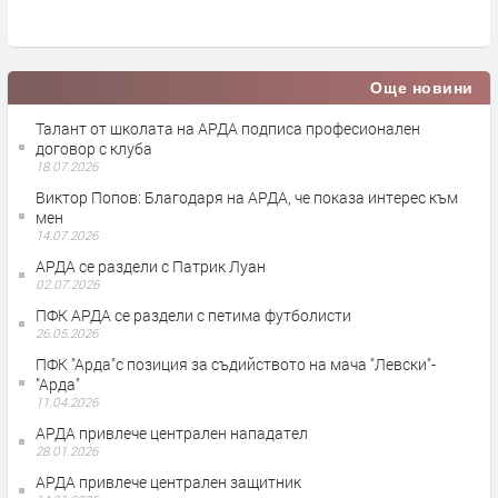
преди 2 часа
Още новини
Талант от школата на АРДА подписа професионален
договор с клуба
18.07.2026
Виктор Попов: Благодаря на АРДА, че показа интерес към
мен
14.07.2026
АРДА се раздели с Патрик Луан
02.07.2026
ПФК АРДА се раздели с петима футболисти
26.05.2026
ПФК "Арда"с позиция за съдийството на мача "Левски"-
"Арда"
11.04.2026
АРДА привлече централен нападател
28.01.2026
АРДА привлече централен защитник