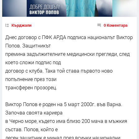
Кърджали
0 Коментара
Днес договор с ПФК АРДА подписа националът Виктор
Попов. Защитникът
премина задължителните медицински прегледи, след
което сложи подпис под
договор с клуба. Така той става първото ново
попълнение през този
трансферен прозорец.
Виктор Попов е роден на 5 март 2000г. във Варна.
Започва своята кариера
в Черно море, където има близо 200 мача в мъжкия
състав. Попов, който е
десен защитник е минал през всички национални