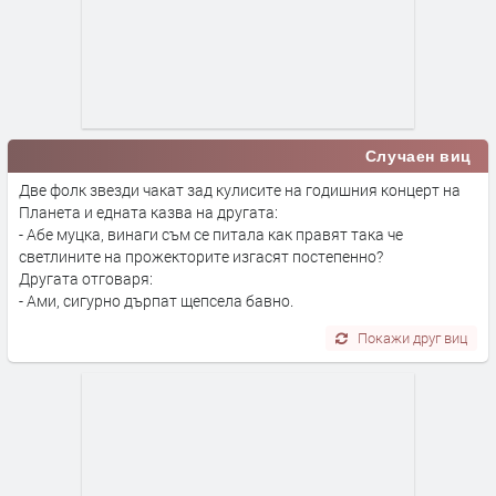
Случаен виц
Две фолк звезди чакат зад кулисите на годишния концерт на
Планета и едната казва на другата:
- Абе муцка, винаги съм се питала как правят така че
светлините на прожекторите изгасят постепенно?
Другата отговаря:
- Ами, сигурно дърпат щепсела бавно.
Покажи друг виц