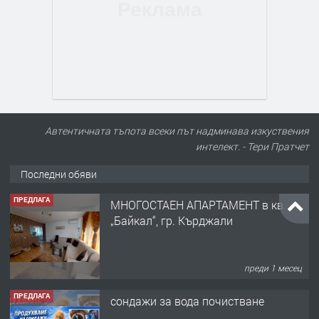
Автентичната тъпота всеки път надминава изкуствения
интелект. - Тери Пратчет
Последни обяви
ПРЕДЛАГА
сондажи за вода почистване
преди 4 дни
ПРЕДЛАГА
Tърговски обект в гр. Кърджали, кв.
Възрожденци