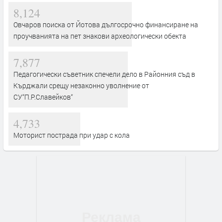
8,124
Овчаров поиска от Йотова дългосрочно финансиране на
проучванията на пет знакови археологически обекта
7,877
Педагогически съветник спечели дело в Районния съд в
Кърджали срещу незаконно уволнение от
СУ“П.Р.Славейков“
4,733
Моторист пострада при удар с кола