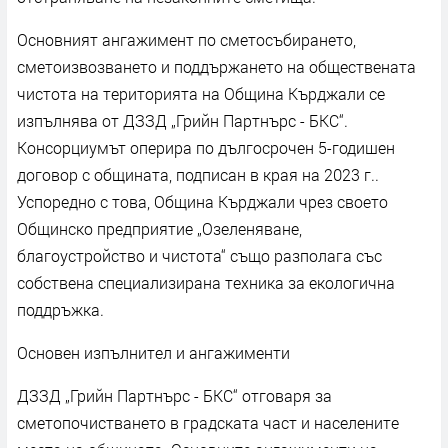
Основният ангажимент по сметосъбирането,
сметоизвозването и поддържането на обществената
чистота на територията на Община Кърджали се
изпълнява от ДЗЗД „Грийн Партнърс - БКС“.
Консорциумът оперира по дългосрочен 5-годишен
договор с общината, подписан в края на 2023 г..
Успоредно с това, Община Кърджали чрез своето
Общинско предприятие „Озеленяване,
благоустройство и чистота“ също разполага със
собствена специализирана техника за екологична
поддръжка.
Основен изпълнител и ангажименти
ДЗЗД „Грийн Партнърс - БКС“ отговаря за
сметопочистването в градската част и населените