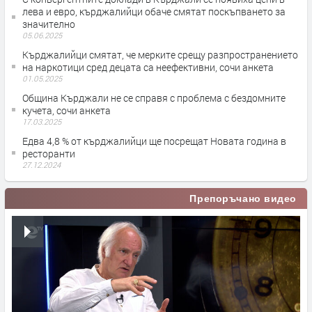
лева и евро, кърджалийци обаче смятат поскъпването за
значително
05.06.2025
Кърджалийци смятат, че мерките срещу разпространението
на наркотици сред децата са неефективни, сочи анкета
01.05.2025
Община Кърджали не се справя с проблема с бездомните
кучета, сочи анкета
17.03.2025
Едва 4,8 % от кърджалийци ще посрещат Новата година в
ресторанти
27.12.2024
Препоръчано видео