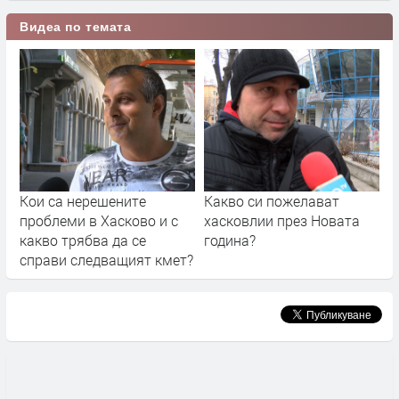
Видеа по темата
Кои са нерешените
Какво си пожелават
проблеми в Хасково и с
хасковлии през Новата
какво трябва да се
година?
справи следващият кмет?