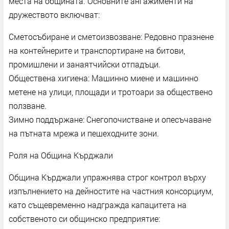
места на общината. Основните ангажименти на
дружеството включват:
Сметосъбиране и сметоизвозване: Редовно празнене
на контейнерите и транспортиране на битови,
промишлени и занаятчийски отпадъци.
Обществена хигиена: Машинно миене и машинно
метене на улици, площади и тротоари за обществено
ползване.
Зимно поддържане: Снегопочистване и опесъчаване
на пътната мрежа и пешеходните зони.
Роля на Община Кърджали
Община Кърджали упражнява строг контрол върху
изпълнението на дейностите на частния консорциум,
като същевременно надгражда капацитета на
собственото си общинско предприятие: