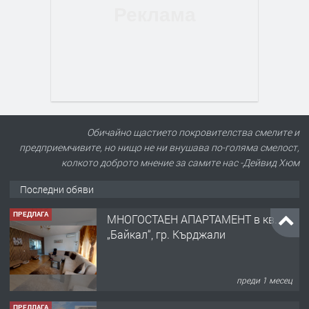
Обичайно щастието покровителства смелите и
предприемчивите, но нищо не ни внушава по-голяма смелост,
колкото доброто мнение за самите нас -Дейвид Хюм
Последни обяви
ПРЕДЛАГА
МНОГОСТАЕН АПАРТАМЕНТ в кв.
„Байкал“, гр. Кърджали
преди 1 месец
ПРЕДЛАГА