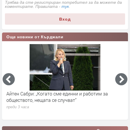
Трябва да сте регистриран потребител за да можете да
коментирате. Правилата -
тук
.
Вход
Още новини от Кърджали
Айтен Сабри: „Когато сме единни и работим за
О
обществото, нещата се случват“
п
преди 3 часа