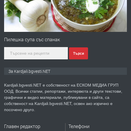
преди 7 месеца
ПРЕДЛАГА
Гараж под наем в супер център
Кърджали
Пилешка супа със спанак
Търси
преди 10 месеца
ПРЕДЛАГА
№3972 Парцел в регулация на брега
За Kardjali.bgvesti.NET
на язовир Студен кладенец 331м2 |
село Гняздово.
Kardjali.bgvesti.NET е собственост на ЕСКОМ МЕДИА ГРУП
ООД. Всички статии, репортажи, интервюта и други текстови,
преди 1 година
графични и видео материали, публикувани в сайта, са
собственост на Kardjali.bgvesti.NET, освен ако изрично е
ПРЕДЛАГА
Курс
посочено друго.
„Електротехник”/”Електромонтьор”
дистанционна или дневна форма на
Главен редактор
Телефони
обучение