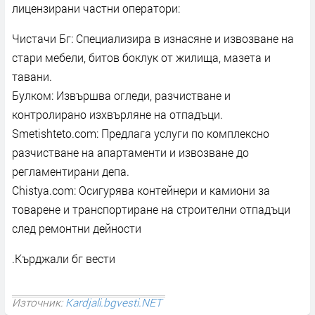
лицензирани частни оператори:
Чистачи Бг: Специализира в изнасяне и извозване на
стари мебели, битов боклук от жилища, мазета и
тавани.
Булком: Извършва огледи, разчистване и
контролирано изхвърляне на отпадъци.
Smetishteto.com: Предлага услуги по комплексно
разчистване на апартаменти и извозване до
регламентирани депа.
Chistya.com: Осигурява контейнери и камиони за
товарене и транспортиране на строителни отпадъци
след ремонтни дейности
.Кърджали бг вести
Източник:
Kardjali.bgvesti.NET