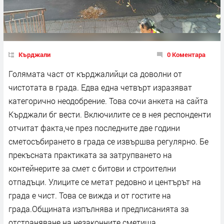
Кърджали
0 Коментара
Голямата част от кърджалийци са доволни от
чистотата в града. Едва една четвърт изразяват
категорично неодобрение. Това сочи анкета на сайта
Кърджали бг вести. Включилите се в нея респонденти
отчитат факта,че през последните две години
сметосъбирането в града се извършва регулярно. Бе
прекъсната практиката за затрупването на
контейнерите за смет с битови и строителни
отпадъци. Улиците се метат редовно и центърът на
града е чист. Това се вижда и от гостите на
града.Общината изпълнява и предписанията за
отстраняване на незаконните сметища.