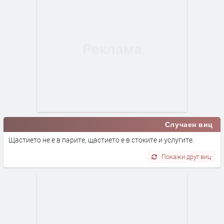
Случаен виц
Щастието не е в парите, щастието е в стоките и услугите.
Покажи друг виц