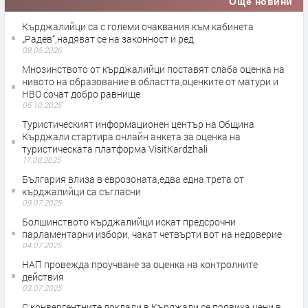
Още новини
Кърджалийци са с големи очаквания към кабинета
„Радев“,надяват се на законност и ред
09.05.2026
Мнозинството от кърджалийци поставят слаба оценка на
нивото на образование в областта,оценките от матури и
НВО сочат добро равнище
05.10.2025
Туристическият информационен център на Община
Кърджали стартира онлайн анкета за оценка на
туристическата платформа VisitKardzhali
17.08.2025
България влиза в еврозоната,едва една трета от
кърджалийци са съгласни
09.07.2025
Болшинството кърджалийци искат предсрочни
парламентарни избори, чакат четвърти вот на недоверие
04.07.2025
НАП провежда проучване за оценка на контролните
действия
03.07.2025
С конвергентните доклади в Кърджали се появиха цени в