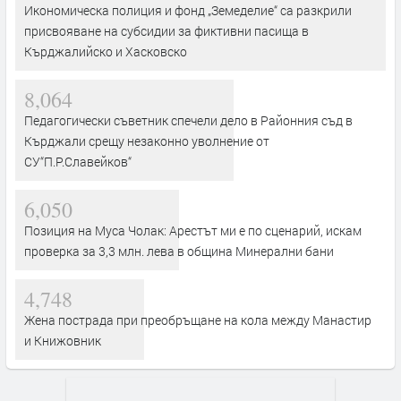
Икономическа полиция и фонд „Земеделие“ са разкрили
присвояване на субсидии за фиктивни пасища в
Кърджалийско и Хасковско
8,064
Педагогически съветник спечели дело в Районния съд в
Кърджали срещу незаконно уволнение от
СУ“П.Р.Славейков“
6,050
Позиция на Муса Чолак: Арестът ми е по сценарий, искам
проверка за 3,3 млн. лева в община Минерални бани
4,748
Жена пострада при преобръщане на кола между Манастир
и Книжовник