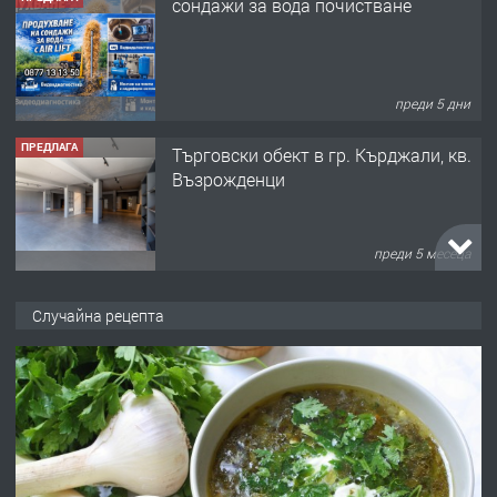
сондажи за вода почистване
преди 5 дни
ПРЕДЛАГА
Tърговски обект в гр. Кърджали, кв.
Възрожденци
преди 5 месеца
ПРЕДЛАГА
търсим общ работник
Случайна рецепта
преди 6 месеца
ПРЕДЛАГА
Заведение /ресторант, бистро/ в с.
Чакаларово, община Кирково