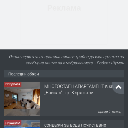
Около веригата от правила винаги трябва да има пръстен на
сребърна нишка на въображението. - Роберт Шуман
Последни обяви
ПРЕДЛАГА
МНОГОСТАЕН АПАРТАМЕНТ в кв.
„Байкал“, гр. Кърджали
преди 1 месец
ПРЕДЛАГА
сондажи за вода почистване