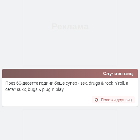
Случаен виц
През 60-десетте години беше супер - sex, drugs & rock´n´roll, а
сега? suxx, bugs & plug´n´play...
Покажи друг виц