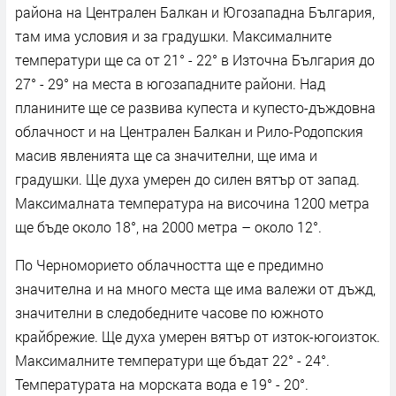
района на Централен Балкан и Югозападна България,
там има условия и за градушки. Максималните
температури ще са от 21° - 22° в Източна България до
27° - 29° на места в югозападните райони. Над
планините ще се развива купеста и купесто-дъждовна
облачност и на Централен Балкан и Рило-Родопския
масив явленията ще са значителни, ще има и
градушки. Ще духа умерен до силен вятър от запад.
Максималната температура на височина 1200 метра
ще бъде около 18°, на 2000 метра – около 12°.
По Черноморието облачността ще е предимно
значителна и на много места ще има валежи от дъжд,
значителни в следобедните часове по южното
крайбрежие. Ще духа умерен вятър от изток-югоизток.
Максималните температури ще бъдат 22° - 24°.
Температурата на морската вода е 19° - 20°.