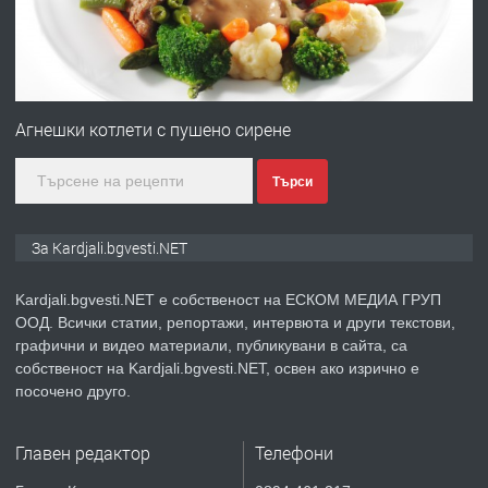
преди 7 месеца
ПРЕДЛАГА
Гараж под наем в супер център
Кърджали
Агнешки котлети с пушено сирене
Търси
преди 9 месеца
ПРЕДЛАГА
№3972 Парцел в регулация на брега
За Kardjali.bgvesti.NET
на язовир Студен кладенец 331м2 |
село Гняздово.
Kardjali.bgvesti.NET е собственост на ЕСКОМ МЕДИА ГРУП
ООД. Всички статии, репортажи, интервюта и други текстови,
преди 1 година
графични и видео материали, публикувани в сайта, са
собственост на Kardjali.bgvesti.NET, освен ако изрично е
ПРЕДЛАГА
Курс
посочено друго.
„Електротехник”/”Електромонтьор”
дистанционна или дневна форма на
Главен редактор
Телефони
обучение
преди 1 година