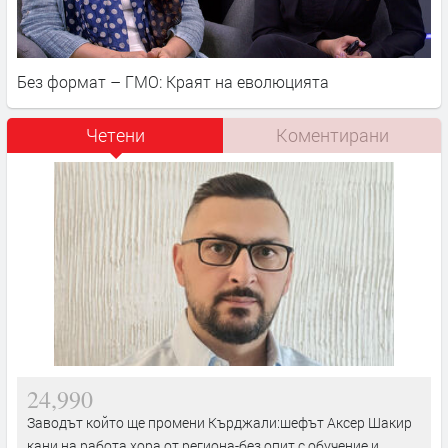
Без формат – ГМО: Краят на еволюцията
Четени
Коментирани
24,990
Заводът който ще промени Кърджали:шефът Аксер Шакир
кани на работа хора от региона-без опит,с обучение и