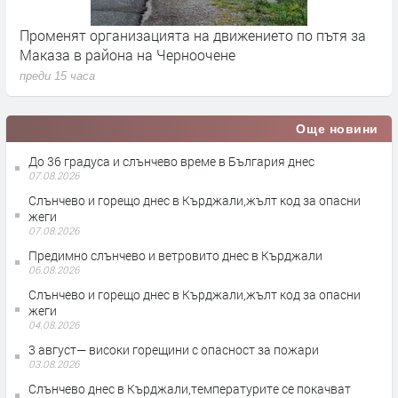
Променят организацията на движението по пътя за
З
Маказа в района на Черноочене
К
преди 15 часа
п
Още новини
До 36 градуса и слънчево време в България днес
07.08.2026
Слънчево и горещо днес в Кърджали,жълт код за опасни
жеги
07.08.2026
Предимно слънчево и ветровито днес в Кърджали
06.08.2026
Слънчево и горещо днес в Кърджали,жълт код за опасни
жеги
04.08.2026
3 август— високи горещини с опасност за пожари
03.08.2026
Слънчево днес в Кърджали,температурите се покачват