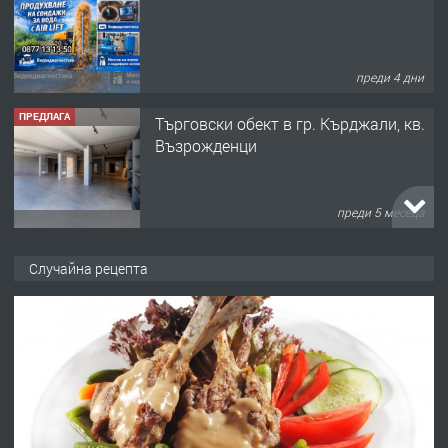
преди 4 дни
ПРЕДЛАГА
Tърговски обект в гр. Кърджали, кв.
Възрожденци
преди 5 месеца
ПРЕДЛАГА
търсим общ работник
Случайна рецепта
преди 6 месеца
ПРЕДЛАГА
Заведение /ресторант, бистро/ в с.
Чакаларово, община Кирково