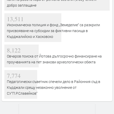
добро заплащане
13,511
Икономическа полиция и фонд „Земеделие“ са разкрили
присвояване на субсидии за фиктивни пасища в
Кърджалийско и Хасковско
8,122
Овчаров поиска от Йотова дългосрочно финансиране на
проучванията на пет знакови археологически обекта
7,774
Педагогически съветник спечели дело в Районния съд в
Кърджали срещу незаконно уволнение от
СУ“П.Р.Славейков“