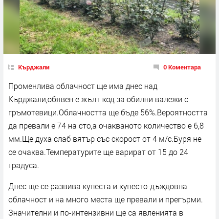
Кърджали
0 Коментара
Променлива облачност ще има днес над
Кърджали,обявен е жълт код за обилни валежи с
гръмотевици.Облачността ще бъде 56%.Вероятността
да превали е 74 на сто,а очакваното количество е 6,8
мм.Ще духа слаб вятър със скорост от 4 м/с.Буря не
се очаква.Температурите ще варират от 15 до 24
градуса.
Днес ще се развива купеста и купесто-дъждовна
облачност и на много места ще превали и прегърми.
Значителни и по-интензивни ще са явленията в