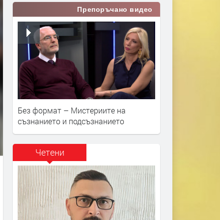
Препоръчано видео
Без формат – Мистериите на
съзнанието и подсъзнанието
Четени