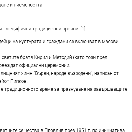
дане и писмеността.
с специфични традиционни прояви: [1]
дейци на културата и граждани се включват в масови
 светите братя Кирил и Методий (като този пред
ровеждат официални церемонии.
лищният химн "Върви, народе възродени", написан от
айот Пипков.
й е традиционното време за празнуване на завършващите
ветците се чества в Пловдив през 1851 г. по инициатива