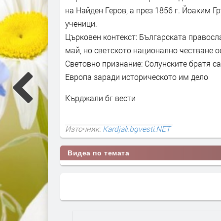
на Найден Геров, а през 1856 г. Йоаким Г
ученици.
Църковен контекст: Българската правосл
май, но светското национално честване ос
Световно признание: Солунските братя са
Европа заради историческото им дело
Кърджали бг вести
Източник:
Kardjali.bgvesti.NET
Видеа по темата