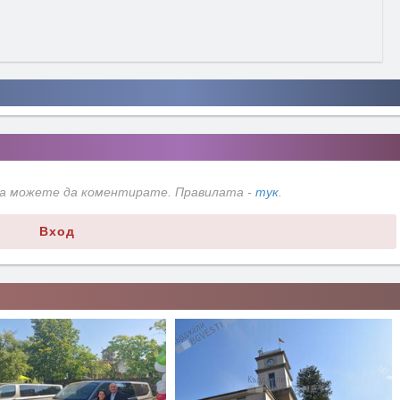
да можете да коментирате. Правилата -
тук
.
Вход