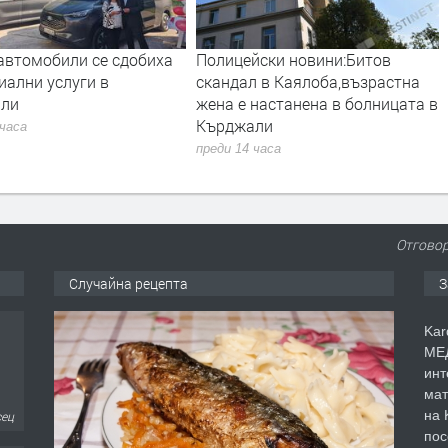
 автомобили се сдобиха
Полицейски новини:Битов
иални услуги в
скандал в Каялоба,възрастна
али
жена е настанена в болницата в
Кърджали
 часа
преди 14 часа
Отговор
Случайна рецепта
З
Kar
МЕД
инт
мат
на 
сец
пос