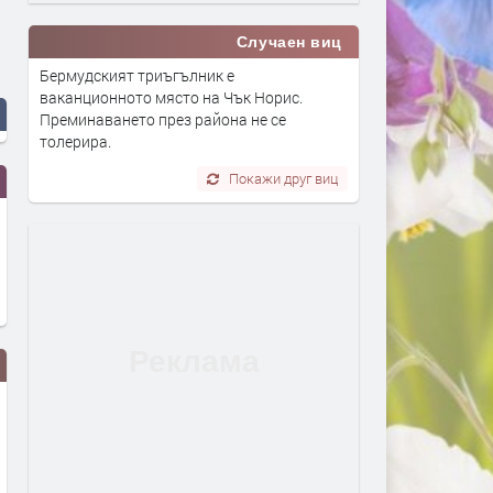
Случаен виц
Бермудският триъгълник е
ваканционното място на Чък Норис.
Преминаването през района не се
толерира.
Покажи друг виц