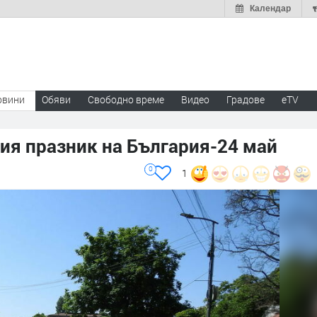
Календар
овини
Обяви
Свободно време
Видео
Градове
eTV
ия празник на България-24 май
0
1