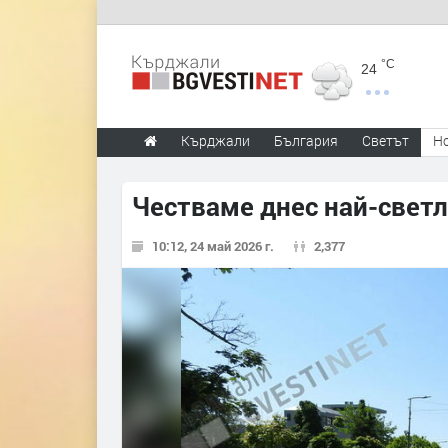
°C
24
Кърджали
България
Светът
Н
Честваме днес най-светл
10:12, 24 май 2026 г.
2,377