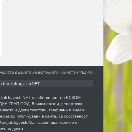
Верига от хранителни магазини
Педагогически съветник
в Кърджали предлага дини-
спечели дело в Районния 
гиганти от Любимец за разлика
Кърджали срещу незакон
от хипермаркетите,които ги
уволнение от СУ“П.Р.Слав
пренебрегват
преди 19 часа
преди 19 часа
ността е цената на величието. - Уинстън Чърчил
а Kardjali.bgvesti.NET
djali.bgvesti.NET е собственост на ЕСКОМ
ИА ГРУП ООД. Всички статии, репортажи,
ервюта и други текстови, графични и видео
ериали, публикувани в сайта, са собственост
Kardjali.bgvesti.NET, освен ако изрично е
очено друго.