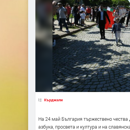
Кърджали
На 24 май България тържествено чества 
азбука, просвета и култура и на славянс