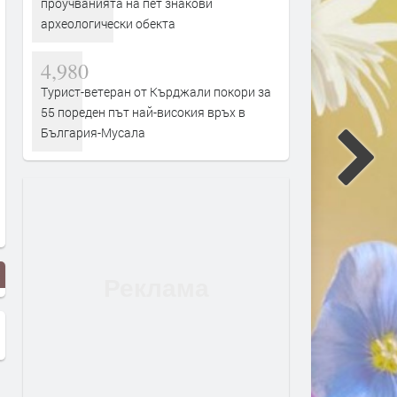
проучванията на пет знакови
археологически обекта
4,980
Турист-ветеран от Кърджали покори за
55 пореден път най-високия връх в
България-Мусала