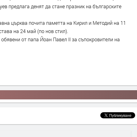
руев предлага денят да стане празник на българските
авна църква почита паметта на Кирил и Методий на 11
тава на 24 май (по нов стил).
 обявени от папа Йоан Павел II за съпокровители на