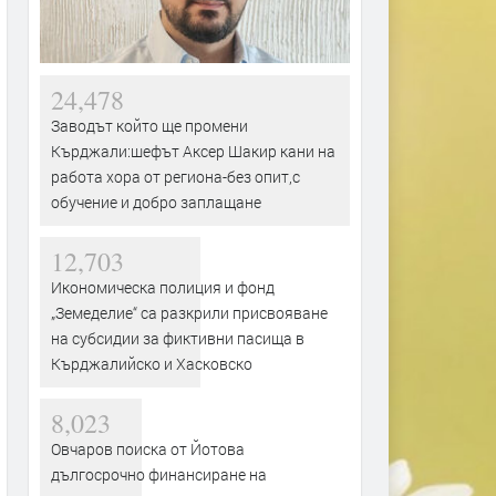
24,478
Заводът който ще промени
Кърджали:шефът Аксер Шакир кани на
работа хора от региона-без опит,с
обучение и добро заплащане
12,703
Икономическа полиция и фонд
„Земеделие“ са разкрили присвояване
на субсидии за фиктивни пасища в
Кърджалийско и Хасковско
8,023
Овчаров поиска от Йотова
дългосрочно финансиране на