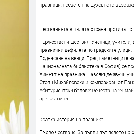
празници, посветен на духовното възраж
Честванията в цялата страна протичат съ
Тържествени шествия: Ученици, учители, 
празнични дефилета по градските улици.
Поднасяне на венци: Пред паметниците на
Националната библиотека в София) се п
Химнът на празника: Навсякъде звучи учи
Стоян Михайловски и композиран от Пан
Абитуриентски балове: Вечерта на 24 ма
зрелостници.
Кратка история на празника
Първо честване: За първи път делото на с