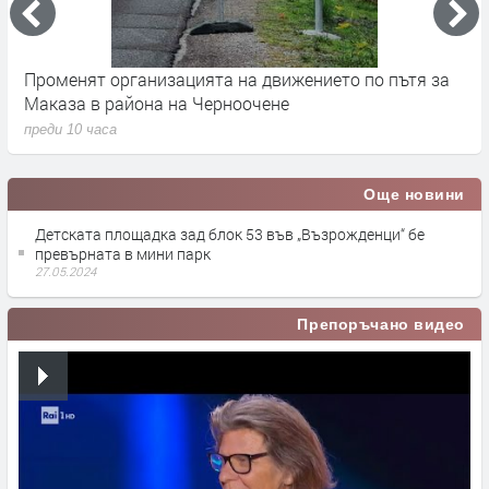
Променят организацията на движението по пътя за
З
Маказа в района на Черноочене
К
преди 10 часа
п
Още новини
Детската площадка зад блок 53 във „Възрожденци“ бе
превърната в мини парк
27.05.2024
Препоръчано видео