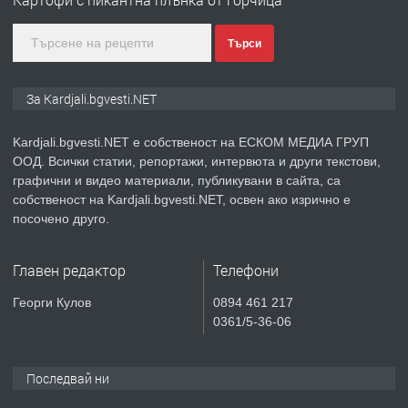
Търси
преди 9 месеца
ПРЕДЛАГА
№3972 Парцел в регулация на брега
За Kardjali.bgvesti.NET
на язовир Студен кладенец 331м2 |
село Гняздово.
Kardjali.bgvesti.NET е собственост на ЕСКОМ МЕДИА ГРУП
ООД. Всички статии, репортажи, интервюта и други текстови,
преди 1 година
графични и видео материали, публикувани в сайта, са
собственост на Kardjali.bgvesti.NET, освен ако изрично е
ПРЕДЛАГА
Курс
посочено друго.
„Електротехник”/”Електромонтьор”
дистанционна или дневна форма на
Главен редактор
Телефони
обучение
преди 1 година
Георги Кулов
0894 461 217
0361/5-36-06
ПРЕДЛАГА
Курсове-
Пчеларство,Растениевъдство,Животно
защита
Последвай ни