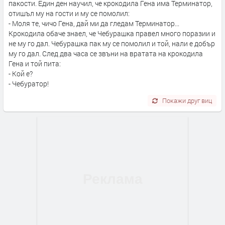
пакости. Един ден научил, че крокодила Гена има Терминатор,
отишъл му на гости и му се помолил:
- Моля те, чичо Гена, дай ми да гледам Терминатор...
Крокодила обаче знаел, че Чебурашка правел много поразии и
не му го дал. Чебурашка пак му се помолил и той, нали е добър
му го дал. След два часа се звъни на вратата на крокодила
Гена и той пита:
- Кой е?
- Чебуратор!
Покажи друг виц