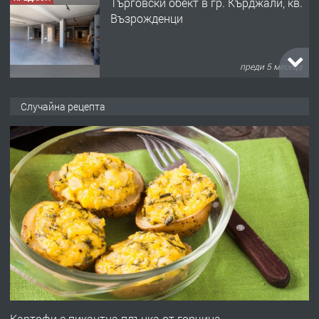
Tърговски обект в гр. Кърджали, кв.
Възрожденци
преди 5 месеца
ПРЕДЛАГА
търсим общ работник
Случайна рецепта
преди 6 месеца
ПРЕДЛАГА
Заведение /ресторант, бистро/ в с.
Чакаларово, община Кирково
преди 7 месеца
ПРЕДЛАГА
Гараж под наем в супер център
Кърджали
Картофи с пикантна плънка от горчица