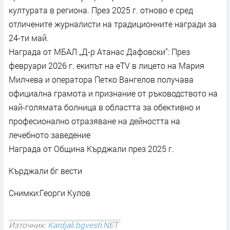
културата в региона. През 2025 г. отново е сред
отличените журналисти на традиционните награди за
24-ти май.
Награда от МБАЛ „Д-р Атанас Дафовски“: През
февруари 2026 г. екипът на eTV в лицето на Мария
Милчева и оператора Петко Вангелов получава
официална грамота и признание от ръководството на
най-голямата болница в областта за обективно и
професионално отразяване на дейността на
лечебното заведение
Награда от Община Кърджали през 2025 г.
Кърджали бг вести
Снимки:Георги Кулов
Източник:
Kardjali.bgvesti.NET