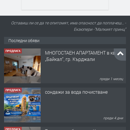
Оставиш ли се да те опитомят, има опасност да поплачеш... -
Екзюпери -"Малкият принц"
Последни обяви
ПРЕДЛАГА
МНОГОСТАЕН АПАРТАМЕНТ в кв.
„Байкал“, гр. Кърджали
преди 1 месец
ПРЕДЛАГА
сондажи за вода почистване
преди 4 дни
ПРЕДЛАГА