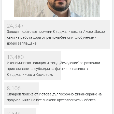
24,947
Заводът който ще промени Кърджали:шефът Аксер Шакир
кани на работа хора от региона-без опит,с обучение и
добро заплащане
13,480
Икономическа полиция и фонд „Земеделие“ са разкрили
присвояване на субсидии за фиктивни пасища в
Кърджалийско и Хасковско
8,106
Овчаров поиска от Йотова дългосрочно финансиране на
проучванията на пет знакови археологически обекта
7,549