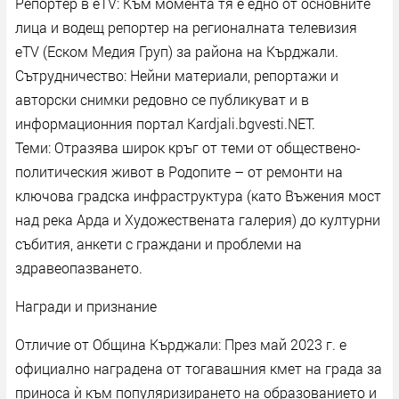
Репортер в eTV: Към момента тя е едно от основните
лица и водещ репортер на регионалната телевизия
eTV (Еском Медия Груп) за района на Кърджали.
Сътрудничество: Нейни материали, репортажи и
авторски снимки редовно се публикуват и в
информационния портал Kardjali.bgvesti.NET.
Теми: Отразява широк кръг от теми от обществено-
политическия живот в Родопите – от ремонти на
ключова градска инфраструктура (като Въжения мост
над река Арда и Художествената галерия) до културни
събития, анкети с граждани и проблеми на
здравеопазването.
Награди и признание
Отличие от Община Кърджали: През май 2023 г. е
официално наградена от тогавашния кмет на града за
приноса ѝ към популяризирането на образованието и