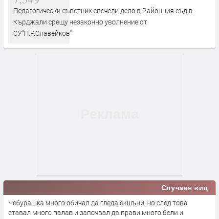
Педагогически съветник спечели дело в Районния съд в
Кърджали срещу незаконно уволнение от
СУ“П.Р.Славейков“
Случаен виц
Чебурашка много обичал да гледа екшъни, но след това
ставал много палав и започвал да прави много бели и