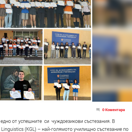
0 Коментара
е едно от успешните си чуждоезикови състезания. В
 Linguistics (KGL) – най-голямото училищно състезание по