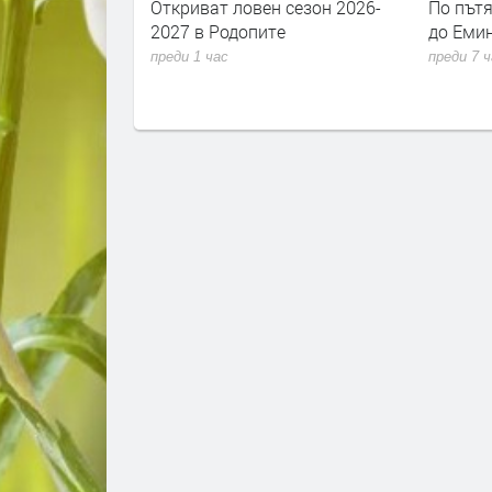
чево и
Откриват ловен сезон 2026-
По пътя
 в
2027 в Родопите
до Емин
жев код за
преди 1 час
преди 7 