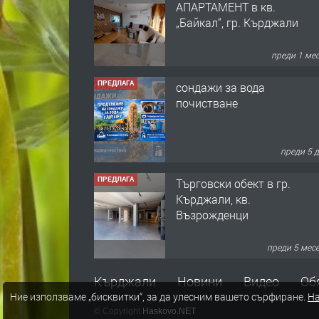
АПАРТАМЕНТ в кв.
„Байкал“, гр. Кърджали
преди 1 ме
ПРЕДЛАГА
сондажи за вода
почистване
преди 5 
ПРЕДЛАГА
Tърговски обект в гр.
Кърджали, кв.
Възрожденци
преди 5 мес
ПРЕДЛАГА
търсим общ работник
Кърджали
Новини
Видео
Об
Ние използваме „бисквитки“, за да улесним вашето сърфиране.
На
© Copyright
Haskovo.NET