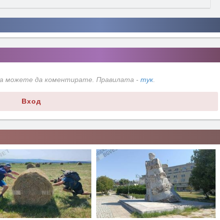
да можете да коментирате. Правилата -
тук
.
Вход