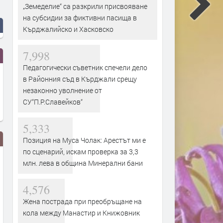
„Земеделие“ са разкрили присвояване
на субсидии за фиктивни пасища в
Кърджалийско и Хасковско
7,998
Педагогически съветник спечели дело
в Районния съд в Кърджали срещу
незаконно уволнение от
СУ“П.Р.Славейков“
5,333
Позиция на Муса Чолак: Арестът ми е
по сценарий, искам проверка за 3,3
млн. лева в община Минерални бани
4,576
Жена пострада при преобръщане на
кола между Манастир и Книжовник