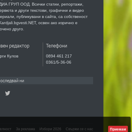
ИА ГРУП ООД. Всички статии, репортажи,
ервюта и други текстови, графични и видео
ериали, публикувани в сайта, са собственост
Kardjali.bgvesti.NET, освен ако изрично е
очено друго.
авен редактор
Телефони
рги Кулов
0894 461 217
0361/5-36-06
оследвай ни
елност
За реклама
Избори 2026
Свържи се с нас
Приемам