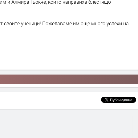
им и Алмира Гьокче, които направиха блестящо
.
 от своите ученици! Пожелаваме им още много успехи на