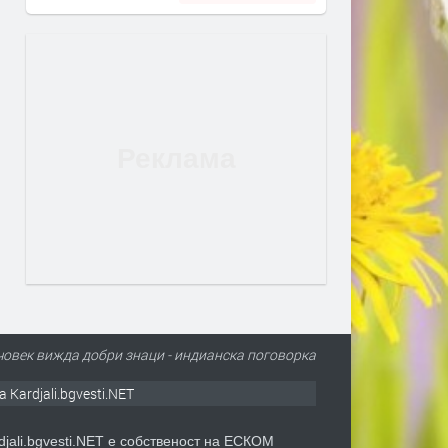
човек вижда добри знаци - индианска поговорка
а Kardjali.bgvesti.NET
djali.bgvesti.NET е собственост на ЕСКОМ