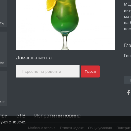
МЕД
инт
мат
на 
сец
пос
Гл
Гео
Домашна мента
дни
Търси
П
еца
яви
еТВ
Изпрати ни новина
учете повече
.
Мобилна версия
Етичен кодекс
Общи условия
Поверит