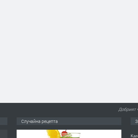
Добрият 
Случайна рецепта
З
Kar