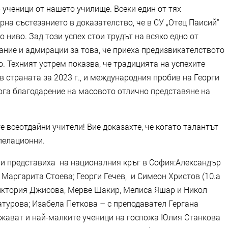
 ученици от нашето училище. ​Всеки един от тях
на състезанието в доказателство, че в СУ „Отец Паисий“
ниво. ​Зад този успех стои трудът на всяко едно от
ание и адмирации за това, че приеха предизвикателството
. Техният устрем показва, че традицията на успехите
в страната за 2023 г., и международния пробив на Георги
кога благодарение на масовото отлично представяне на
е всеотдайни учители! Вие доказахте, че когато талантът
ите са безапелационни.
и представиха на националния кръг в София:​Александър
 Маргарита Стоева; ​Георги Гечев, и Симеон Христов (10.а
​Виктория Джисова, Мерве Шакир, Мелиса Яшар и Никол
турова; Изабела Петкова – с преподавател Гергана
ужават и най-малките ученици на госпожа Юлия Станкова