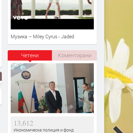
Музика – Miley Cyrus - Jaded
Четени
Коментирани
13,612
Икономическа полиция и фонд