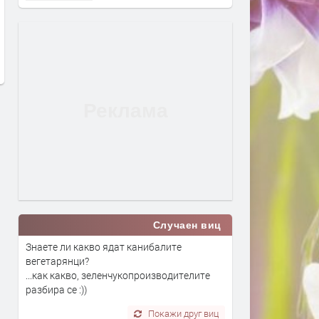
Входът в басейните в
Канят на събор в Биволя
Кърджалийско скочи двойно с
памет на Елмалъ баба
въвеждане на еврото,на места
преди 8 часа
достигна 15 евро
преди 7 часа
Случаен виц
Знаете ли какво ядат канибалите
вегетарянци?
...как какво, зеленчукопроизводителите
разбира се :))
Покажи друг виц