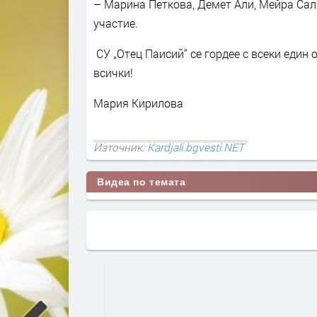
– Марина Петкова, Демет Али, Мейра Сал
участие
СУ „Отец Паисий“ се гордее с всеки един
всички!
Мария Кирилова
Източник:
Kardjali.bgvesti.NET
Видеа по темата