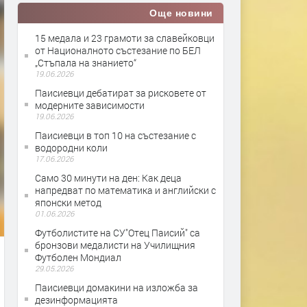
Още новини
15 медала и 23 грамоти за славейковци
от Националното състезание по БЕЛ
„Стъпала на знанието“
19.06.2026
Паисиевци дебатират за рисковете от
модерните зависимости
19.06.2026
Паисиевци в топ 10 на състезание с
водородни коли
17.06.2026
Само 30 минути на ден: Как деца
напредват по математика и английски с
японски метод
01.06.2026
Футболистите на СУ"Отец Паисий" са
бронзови медалисти на Училищния
Футболен Мондиал
29.05.2026
Паисиевци домакини на изложба за
дезинформацията