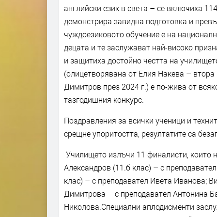
английски език в света – се включиха 114
демонстрира завидна подготовка и превър
чуждоезиковото обучение е на национално 
децата и те заслужават най-високо призн
и защитиха достойно честта на училището
(олицетворявана от Елия Накева – втора 
Димитров през 2024 г.) е по-жива от вся
тазгодишния конкурс.
​Поздравления за всички ученици и технит
срещне упоритостта, резултат
Училището излъчи 11 финалисти, които н
Александров (11.б клас) – с преподавател
клас) – с преподавател Ивета Иванова; 
Димитрова – с преподавател Антонина Ба
Николова.​Специални аплодисменти засл