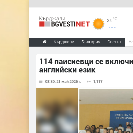
°C
34
Кърджали
България
Светът
Н
114 паисиевци се включи
английски език
08:30, 21 май 2026 г.
1,117