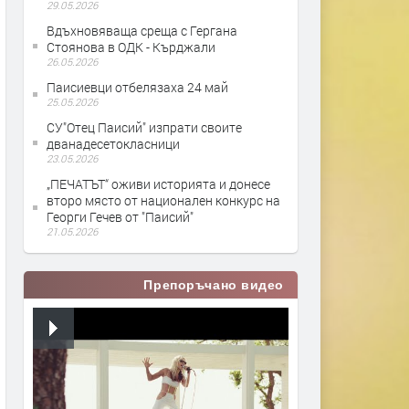
29.05.2026
Вдъхновяваща среща с Гергана
Стоянова в ОДК - Кърджали
26.05.2026
Паисиевци отбелязаха 24 май
25.05.2026
СУ"Отец Паисий" изпрати своите
дванадесетокласници
23.05.2026
„ПЕЧАТЪТ“ оживи историята и донесе
второ място от национален конкурс на
Георги Гечев от "Паисий"
21.05.2026
Препоръчано видео