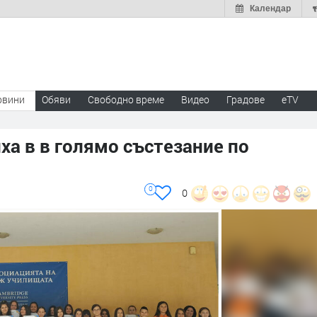
Календар
овини
Обяви
Свободно време
Видео
Градове
eTV
ха в в голямо състезание по
0
0