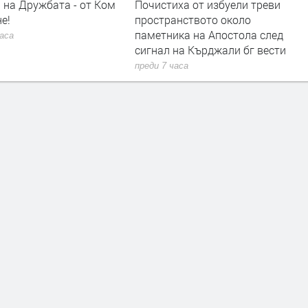
 на Дружбата - от Ком
Почистиха от избуели треви
е!
пространството около
паметника на Апостола след
часа
сигнал на Кърджали бг вести
преди 7 часа