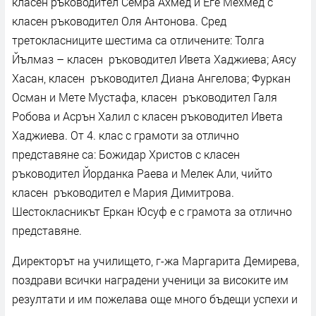
класен ръководител Семра Ахмед и Еге Мехмед с
класен ръководител Оля Антонова. Сред
третокласниците шестима са отличените: Толга
Йълмаз – класен ръководител Ивета Хаджиева; Аясу
Хасан, класен ръководител Диана Ангелова; Фуркан
Осман и Мете Мустафа, класен ръководител Галя
Робова и Асрън Халил с класен ръководител Ивета
Хаджиева. От 4. клас с грамоти за отлично
представяне са: Божидар Христов с класен
ръководител Йорданка Раева и Мелек Али, чийто
класен ръководител е Мария Димитрова.
Шестокласникът Еркан Юсуф е с грамота за отлично
представяне.
Директорът на училището, г-жа Маргарита Демирева,
поздрави всички наградени ученици за високите им
резултати и им пожелава още много бъдещи успехи и