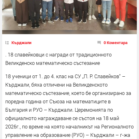
Кърджали
0 Коментара
. 18 славейковци с награди от традиционното
Великденско математическо състезание
18 ученици от 1. до 4. клас на СУ „П. Р. Славейков“ –
Кърджали, бяха отличени на Великденското
математическо състезание, което бе организирано за
поредна година от Съюза на математиците в
България и РУО – Кърджали. Церемонията по
официалното награждаване се състоя на 18 май
2026г., по време на която началникът на Регионалното
управление на образование (РУО) – Кърджали – г-жа