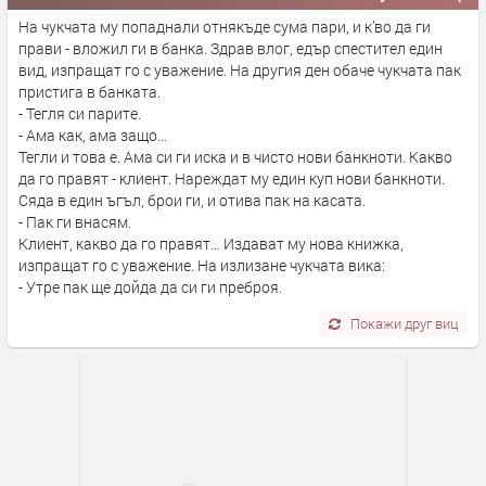
На чукчата му попаднали отнякъде сума пари, и к’во да ги
прави - вложил ги в банка. Здрав влог, едър спестител един
вид, изпращат го с уважение. На другия ден обаче чукчата пак
пристига в банката.
- Тегля си парите.
- Ама как, ама защо…
Тегли и това е. Ама си ги иска и в чисто нови банкноти. Какво
да го правят - клиент. Нареждат му един куп нови банкноти.
Сяда в един ъгъл, брои ги, и отива пак на касата.
- Пак ги внасям.
Клиент, какво да го правят… Издават му нова книжка,
изпращат го с уважение. На излизане чукчата вика:
- Утре пак ще дойда да си ги преброя.
Покажи друг виц