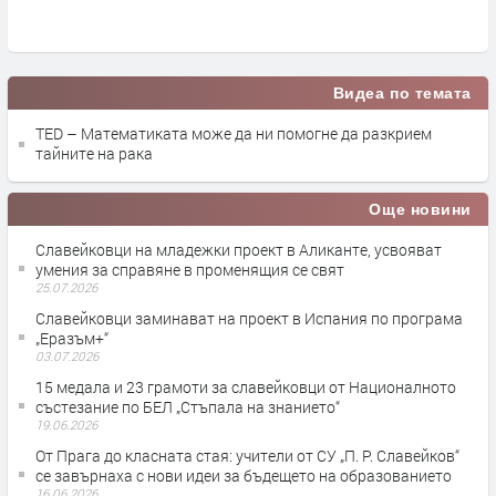
Видеа по темата
TED – Математиката може да ни помогне да разкрием
тайните на рака
Още новини
Славейковци на младежки проект в Аликанте, усвояват
умения за справяне в променящия се свят
25.07.2026
Славейковци заминават на проект в Испания по програма
„Еразъм+“
03.07.2026
15 медала и 23 грамоти за славейковци от Националното
състезание по БЕЛ „Стъпала на знанието“
19.06.2026
От Прага до класната стая: учители от СУ „П. Р. Славейков“
се завърнаха с нови идеи за бъдещето на образованието
16.06.2026