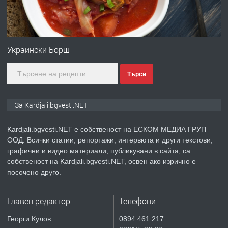
преди 7 месеца
ПРЕДЛАГА
Гараж под наем в супер център
Кърджали
Украински Борш
Търси
преди 10 месеца
ПРЕДЛАГА
№3972 Парцел в регулация на брега
За Kardjali.bgvesti.NET
на язовир Студен кладенец 331м2 |
село Гняздово.
Kardjali.bgvesti.NET е собственост на ЕСКОМ МЕДИА ГРУП
ООД. Всички статии, репортажи, интервюта и други текстови,
преди 1 година
графични и видео материали, публикувани в сайта, са
собственост на Kardjali.bgvesti.NET, освен ако изрично е
ПРЕДЛАГА
Курс
посочено друго.
„Електротехник”/”Електромонтьор”
дистанционна или дневна форма на
Главен редактор
Телефони
обучение
преди 1 година
Георги Кулов
0894 461 217