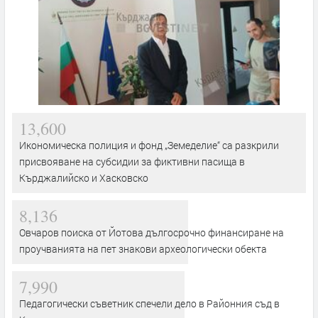
13,600
Икономическа полиция и фонд „Земеделие“ са разкрили
присвояване на субсидии за фиктивни пасища в
Кърджалийско и Хасковско
8,136
Овчаров поиска от Йотова дългосрочно финансиране на
проучванията на пет знакови археологически обекта
7,990
Педагогически съветник спечели дело в Районния съд в