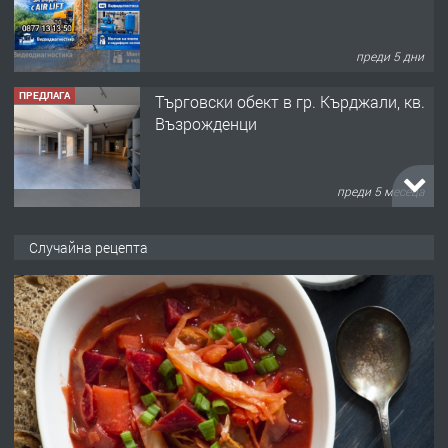
преди 5 дни
ПРЕДЛАГА
Tърговски обект в гр. Кърджали, кв.
Възрожденци
преди 5 месеца
ПРЕДЛАГА
търсим общ работник
Случайна рецепта
преди 6 месеца
ПРЕДЛАГА
Заведение /ресторант, бистро/ в с.
Чакаларово, община Кирково