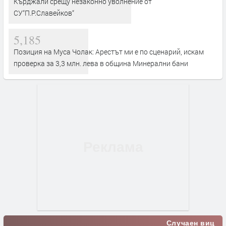
Кърджали срещу незаконно уволнение от
СУ“П.Р.Славейков“
5,185
Позиция на Муса Чолак: Арестът ми е по сценарий, искам
проверка за 3,3 млн. лева в община Минерални бани
Случаен виц