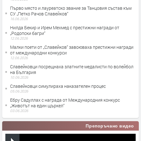
Първо място и лауреатско звание за Танцовия състав към
СУ „Петко Рачов Славейков“
16.06.2026
Нилда Бекир и Ирем Мехмед с престижни награди от
„Родопски багри“
12.06.2026
Малки поети от „Славейков“ завоюваха престижни награди
от международни конкурси
12.06.2026
Славейковци посрещнаха златните медалисти по волейбол
на България
10.06.2026
Славейковци симулираха наказателен процес
05.06.2026
Ебру Садуллах с награда от Международния конкурс
„Животът на един щъркел“
03.06.2026
Препоръчано видео