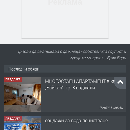
Трябва да се внимава с две неща - собствената глупост и
чуждата мъдрост. - Ерик Берн
Последни обяви
ПРЕДЛАГА
МНОГОСТАЕН АПАРТАМЕНТ в кв.
„Байкал“, гр. Кърджали
преди 1 месец
ПРЕДЛАГА
сондажи за вода почистване