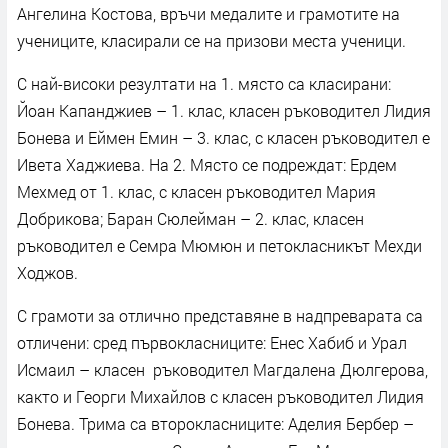
Ангелина Костова, връчи медалите и грамотите на
учениците, класирали се на призови места ученици.
С най-високи резултати на 1. място са класирани:
Йоан Капанджиев – 1. клас, класен ръководител Лидия
Бонева и Еймен Емин – 3. клас, с класен ръководител е
Ивета Хаджиева. На 2. Място се подреждат: Ердем
Мехмед от 1. клас, с класен ръководител Мария
Добрикова; Баран Сюлейман – 2. клас, класен
ръководител е Семра Мюмюн и петокласникът Мехди
Ходжов.
С грамоти за отлично представяне в надпреварата са
отличени: сред първокласниците: Енес Хабиб и Урал
Исмаил – класен ръководител Магдалена Дюлгерова,
както и Георги Михайлов с класен ръководител Лидия
Бонева. Трима са второкласниците: Аделия Бербер –