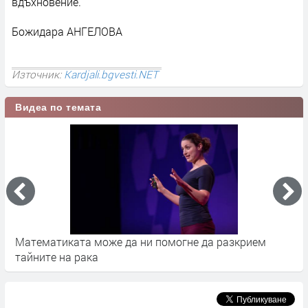
вдъхновение.
Божидара АНГЕЛОВА
Източник:
Kardjali.bgvesti.NET
Видеа по темата
Математиката може да ни помогне да разкрием
С
тайните на рака
п