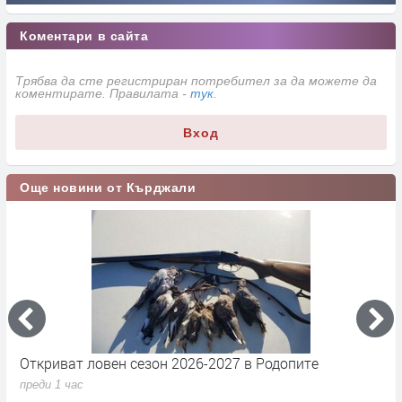
Коментари в сайта
Трябва да сте регистриран потребител за да можете да
коментирате. Правилата -
тук
.
Вход
Още новини от Кърджали
Откриват ловен сезон 2026-2027 в Родопите
П
преди 1 час
п