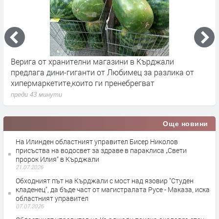
Верига от хранителни магазини в Кърджали
П
предлага дини-гиганти от Любимец за разлика от
с
хипермаркетите,които ги пренебрегват
С
преди 43 минути
п
Още новини
На Илинден областният управител Бисер Николов
присъства на водосвет за здраве в параклиса „Свети
пророк Илия“ в Кърджали
21.07.2026
Обходният път на Кърджали с мост над язовир "Студен
кладенец", да бъде част от магистралата Русе - Маказа, иска
областният управител
07.07.2026