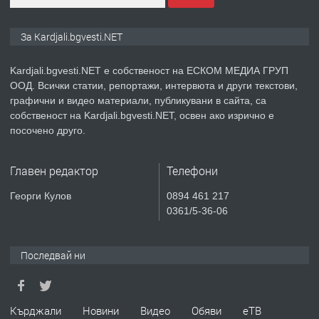
ПРЕДЛАГА
№3972 Парцел в регулация на брега
За Kardjali.bgvesti.NET
на язовир Студен кладенец 331м2 |
село Гняздово.
Kardjali.bgvesti.NET е собственост на ЕСКОМ МЕДИА ГРУП
ООД. Всички статии, репортажи, интервюта и други текстови,
преди 1 година
графични и видео материали, публикувани в сайта, са
собственост на Kardjali.bgvesti.NET, освен ако изрично е
ПРЕДЛАГА
Курс
посочено друго.
„Електротехник”/”Електромонтьор”
дистанционна или дневна форма на
Главен редактор
Телефони
обучение
преди 1 година
Георги Кулов
0894 461 217
0361/5-36-06
ПРЕДЛАГА
Курсове-
Пчеларство,Растениевъдство,Животно
защита
Последвай ни
преди 1 година
Кърджали
Новини
Видео
Обяви
еТВ
ПРЕДЛАГА
**Прекрасен имот за продажба в