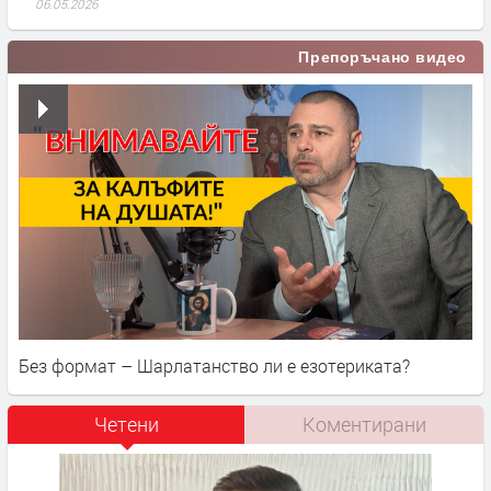
06.05.2026
Препоръчано видео
Без формат – Шарлатанство ли е езотериката?
Четени
Коментирани