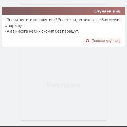
Случаен виц
- Значи вие сте парашутист? Знаете ли, аз никога не бих скочил
с парашут!
- А аз никога не бих скочил без парашут.
Покажи друг виц