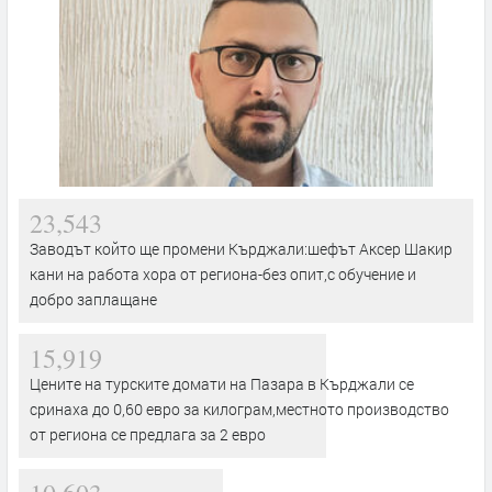
23,543
Заводът който ще промени Кърджали:шефът Аксер Шакир
кани на работа хора от региона-без опит,с обучение и
добро заплащане
15,919
Цените на турските домати на Пазара в Кърджали се
сринаха до 0,60 евро за килограм,местното производство
от региона се предлага за 2 евро