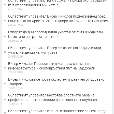
Областният управител на Кърджали поиска околовръстен
път от регионалния министър
01.07.2026
Областният управител Бисер Николов поднесе венец пред
паметника на Христо Ботев в двора на Езиковата гимназия
02.06.2026
Отварят до дни пропадналия участък от пътя Кърджали –
Комотини на гръцка територия
26.05.2026
Областният управител Бисер Николов награди ученици,
учители и дейци на културата
24.05.2026
Бисер Николов:Приоритети в мандата са пътната
инфраструктура и околовръстния път на Кърджали
20.05.2026
Бисер Николов пое поста областен управител от Здравко
Тодоров
14.05.2026
Областният управител настоява спортната база на
професионалните гимназии да се ползва от клубовете
12.05.2026
Областният управител с венец и приветствие за Гергьовден