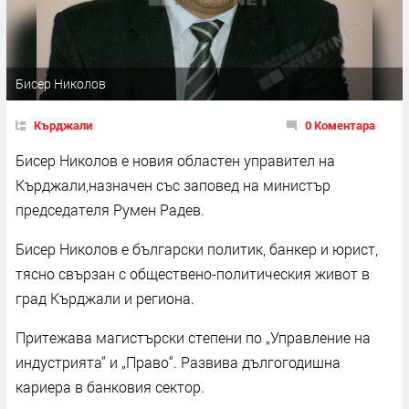
Бисер Николов
Кърджали
0 Коментара
Бисер Николов е новия областен управител на
Кърджали,назначен със заповед на министър
председателя Румен Радев.
Бисер Николов е български политик, банкер и юрист,
тясно свързан с обществено-политическия живот в
град Кърджали и региона.
Притежава магистърски степени по „Управление на
индустрията“ и „Право“. Развива дългогодишна
кариера в банковия сектор.