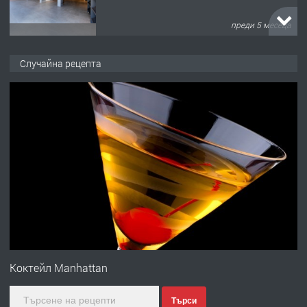
преди 5 месеца
ПРЕДЛАГА
търсим общ работник
Случайна рецепта
преди 6 месеца
ПРЕДЛАГА
Заведение /ресторант, бистро/ в с.
Чакаларово, община Кирково
преди 7 месеца
ПРЕДЛАГА
Гараж под наем в супер център
Кърджали
Коктейл Manhattan
Търси
преди 9 месеца