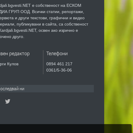
djali.bgvesti.NET е собственост на ЕСКОМ
ИА ГРУП ООД. Всички статии, репортажи,
ервюта и други текстови, графични и видео
ериали, публикувани в сайта, са собственост
Kardjali.bgvesti.NET, освен ако изрично е
очено друго.
авен редактор
Телефони
рги Кулов
0894 461 217
0361/5-36-06
оследвай ни