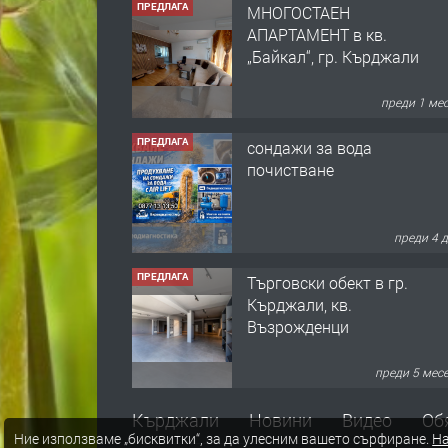
ПРЕДЛАГА
МНОГОСТАЕН
АПАРТАМЕНТ в кв.
„Байкал“, гр. Кърджали
преди 1 ме
ПРЕДЛАГА
сондажи за вода
почистване
преди 4 
ПРЕДЛАГА
Tърговски обект в гр.
Кърджали, кв.
Възрожденци
преди 5 мес
ПРЕДЛАГА
търсим общ работник
Кърджали
Новини
Видео
Об
Ние използваме „бисквитки“, за да улесним вашето сърфиране.
На