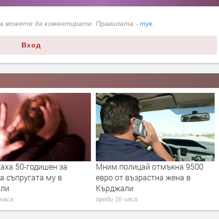
да можете да коментирате. Правилата -
тук
.
Вход
аха 50-годишен за
Мним полицай отмъкна 9500
а съпругата му в
евро от възрастна жена в
али
Кърджали
 часа
преди 16 часа