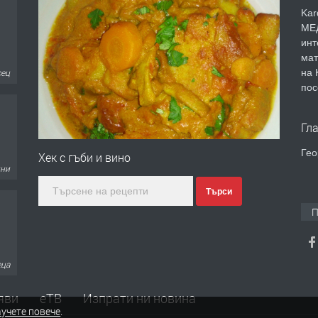
Kar
МЕД
инт
мат
на 
сец
пос
Гл
Гео
Хек с гъби и вино
дни
Търси
П
еца
яви
еТВ
Изпрати ни новина
учете повече
.