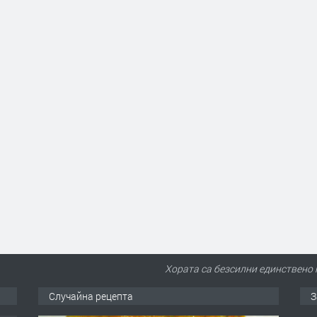
Хората са безсилни единствено к
Случайна рецепта
З