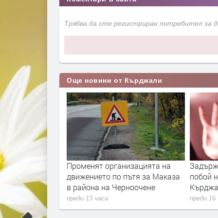
Трябва да сте регистриран потребител за 
Още новини от Кърджали
адиха жена от
Променят организацията на
Задърж
сьор в Кърджали
движението по пътя за Маказа
побой н
в района на Черноочене
Кърдж
преди 13 часа
преди 16