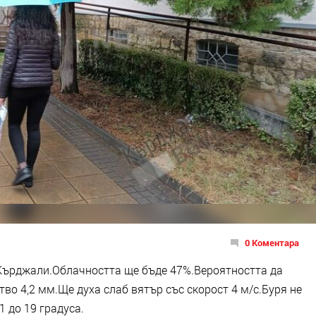
0 Коментара
Кърджали.Облачността ще бъде 47%.Вероятността да
тво 4,2 мм.Ще духа слаб вятър със скорост 4 м/с.Буря не
1 до 19 градуса.