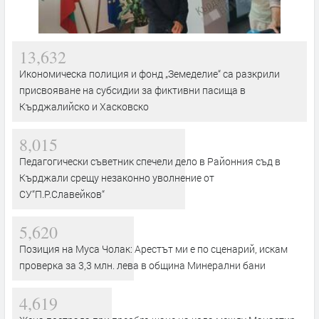
13,632
Икономическа полиция и фонд „Земеделие“ са разкрили
присвояване на субсидии за фиктивни пасища в
Кърджалийско и Хасковско
8,015
Педагогически съветник спечели дело в Районния съд в
Кърджали срещу незаконно уволнение от
СУ“П.Р.Славейков“
5,620
Позиция на Муса Чолак: Арестът ми е по сценарий, искам
проверка за 3,3 млн. лева в община Минерални бани
4,619