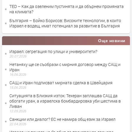
TED – Как да озеленим пустинята и да обърнем промяната
на климата?
България – Бойко Борисов: Високите технологии, в които
Израел е водещ, имат потенциал за развитие в България
Още новини
Израел: сегрегация по улици и университети?
20.07.2026
Нетаняху ще се съобрази с мирния договор между САЩ и
Иран
16.06.2026
САЩ и Иран подписват мирната сделка в Швейцария
15.06.2026
Ситуацията в Близкия изток: Техеран заплашва САЩ да
обогати уран, а израелска бомбардировка уби шестима в
Ливан
12.05.2026
Санкции или диалог? ЕС не намира общ език за Израел
22.04.2026