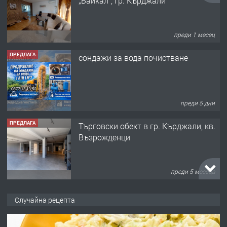
„Байкал“, гр. Кърджали
преди 1 месец
ПРЕДЛАГА
сондажи за вода почистване
преди 5 дни
ПРЕДЛАГА
Tърговски обект в гр. Кърджали, кв.
Възрожденци
преди 5 месеца
ПРЕДЛАГА
търсим общ работник
Случайна рецепта