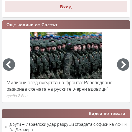
Вход
Още новини от Светът
Милиони след смъртта на фронта: Разследване
Г
разкрива схемата на руските „черни вдовици“
в
преди 2 дни
п
Видеа по темата
Други – Израелски удар разруши сградата с офиси на АФП и
Ал Джазира