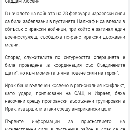
Саддам Хюсеин.
В началото на войната на 28 февруари израелски сили
са били забелязани в пустинята Наджаф и са влезли в
сблъсък с иракски войници, при който е загинал един
военнослужещ, съобщиха по-рано иракски държавни
медии.
Според служителите по сигурността операцията е
била проведена „в координация със Съединените
щати“, но към момента „няма повече сили на терен“.
Ирак беше въвлечен косвено в регионалния конфликт,
като удари, приписвани на САЩ и Израел, бяха
насочени срещу проирански въоръжени групировки в
Ирак, извършили атаки срещу американски цели.
Първите информации за присъствието на
чуждестранни сили в пустинния район в Ирак са се