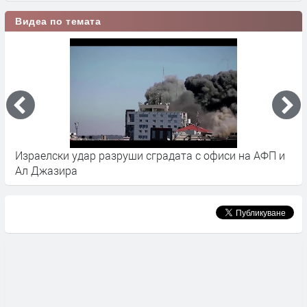
Видеа по темата
л
Израелски удар разруши сградата с офиси на АФП и
К
Ал Джазира
н