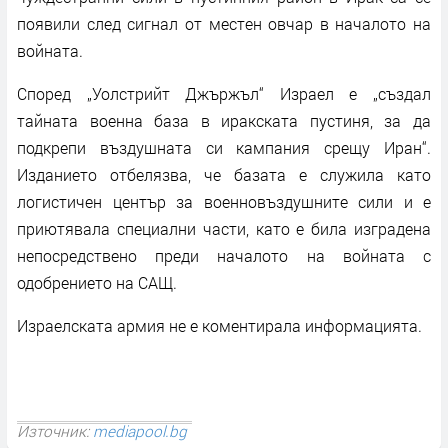
появили след сигнал от местен овчар в началото на
войната.
Според „Уолстрийт Джържъл“ Израел е „създал
тайната военна база в иракската пустиня, за да
подкрепи въздушната си кампания срещу Иран“.
Изданието отбелязва, че базата е служила като
логистичен център за военновъздушните сили и е
приютявала специални части, като е била изградена
непосредствено преди началото на войната с
одобрението на САЩ.
Израелската армия не е коментирала информацията.
Източник:
mediapool.bg