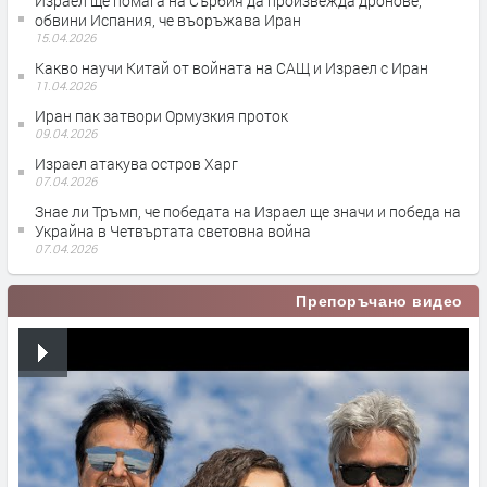
Израел ще помага на Сърбия да произвежда дронове,
обвини Испания, че въоръжава Иран
15.04.2026
Какво научи Китай от войната на САЩ и Израел с Иран
11.04.2026
Иран пак затвори Ормузкия проток
09.04.2026
Израел атакува остров Харг
07.04.2026
Знае ли Тръмп, че победата на Израел ще значи и победа на
Украйна в Четвъртата световна война
07.04.2026
Препоръчано видео