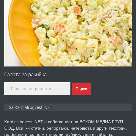
преди 6 месеца
ПРЕДЛАГА
Заведение /ресторант, бистро/ в с.
Чакаларово, община Кирково
преди 7 месеца
ПРЕДЛАГА
Гараж под наем в супер център
Кърджали
Салата за ракийка
Търси
преди 10 месеца
ПРЕДЛАГА
№3972 Парцел в регулация на брега
За Kardjali.bgvesti.NET
на язовир Студен кладенец 331м2 |
село Гняздово.
Kardjali.bgvesti.NET е собственост на ЕСКОМ МЕДИА ГРУП
ООД. Всички статии, репортажи, интервюта и други текстови,
преди 1 година
графични и видео материали, публикувани в сайта, са