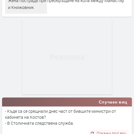
Жена пострада при преобръщане на кола между Манастир
и Книжовник
Случаен виц
- Къде са се срещнали днес част от бившите министри от
кабинета на Костов?
- В Столичната следствена служба.
Покажи друг виц