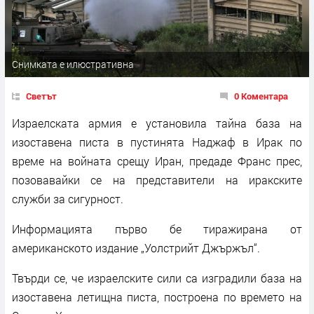
Снимката е илюстративна
Светът
0 Коментара
Израелската армия е установила тайна база на
изоставена писта в пустинята Наджаф в Ирак по
време на войната срещу Иран, предаде Франс прес,
позовавайки се на представители на иракските
служби за сигурност.
Информацията първо бе тиражирана от
американското издание „Уолстрийт Джържъл“.
Твърди се, че израелските сили са изградили база на
изоставена летищна писта, построена по времето на