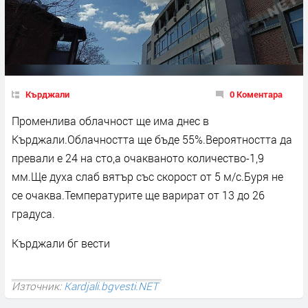
Кърджали
0 Коментара
Променлива облачност ще има днес в
Кърджали.Облачността ще бъде 55%.Вероятността да
превали е 24 на сто,а очакваното количество-1,9
мм.Ще духа слаб вятър със скорост от 5 м/с.Буря не
се очаква.Температурите ще варират от 13 до 26
градуса.
Кърджали бг вести
Източник:
Kardjali.bgvesti.NET