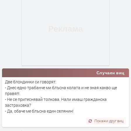
Случаен виц
Две блондинки си говорят:
- Днес едно трабанче ми блъсна колата и не зная какво ще
правя!!!
- Не се притеснявай толкова. Нали имаш гражданска
застраховка?
- Да, обаче ме блъсна един селянин!
Покажи друг виц