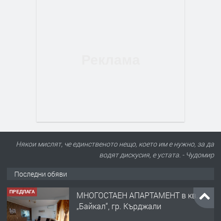
Някои мислят, че единственото нещо, което им е нужно, за да
водят дискусия, е устата. - Чудомир
Последни обяви
ПРЕДЛАГА
МНОГОСТАЕН АПАРТАМЕНТ в кв.
„Байкал“, гр. Кърджали