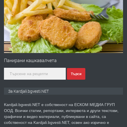
ПРЕДЛАГА
Заведение /ресторант, бистро/ в с.
Чакаларово, община Кирково
преди 7 месеца
ПРЕДЛАГА
Гараж под наем в супер център
Кърджали
Панирани кашкавалчета
Търси
преди 10 месеца
ПРЕДЛАГА
№3972 Парцел в регулация на брега
За Kardjali.bgvesti.NET
на язовир Студен кладенец 331м2 |
село Гняздово.
Kardjali.bgvesti.NET е собственост на ЕСКОМ МЕДИА ГРУП
ООД. Всички статии, репортажи, интервюта и други текстови,
преди 1 година
графични и видео материали, публикувани в сайта, са
собственост на Kardjali.bgvesti.NET, освен ако изрично е
ПРЕДЛАГА
Курс