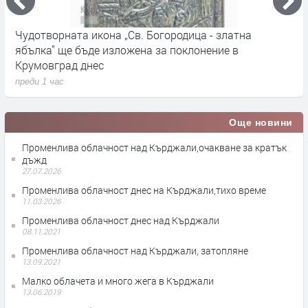
Чудотворната икона „Св. Богородица - златна
9
ябълка” ще бъде изложена за поклонение в
б
Крумовград днес
п
преди 1 час
Още новини
Променлива облачност над Кърджали,очакване за кратък
дъжд
27.07.2026
Променлива облачност днес на Кърджали,тихо време
11.03.2026
Променлива облачност днес над Кърджали
08.11.2021
Променлива облачност над Кърджали, затопляне
13.09.2021
Малко облачета и много жега в Кърджали
13.06.2019