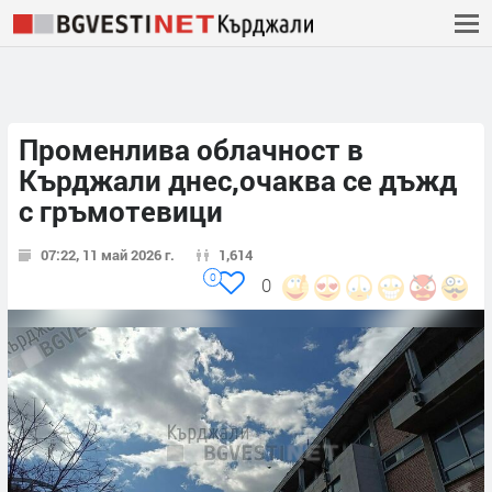
Променлива облачност в
Кърджали днес,очаква се дъжд
с гръмотевици
07:22, 11 май 2026 г.
1,614
0
0