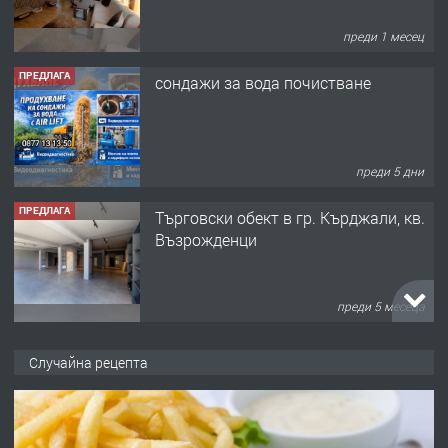
преди 1 месец
ПРЕДЛАГА
сондажи за вода почистване
преди 5 дни
ПРЕДЛАГА
Tърговски обект в гр. Кърджали, кв.
Възрожденци
преди 5 месеца
ПРЕДЛАГА
търсим общ работник
Случайна рецепта
преди 6 месеца