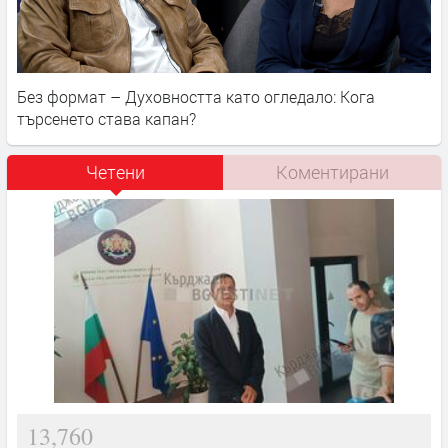
Без формат – Духовността като огледало: Кога
търсенето става капан?
Четени
Коментирани
13,760