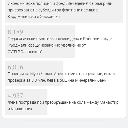
Икономическа полиция и фонд „Земеделие“ са разкрили
присвояване на субсидии за фиктивни пасища в
Кърджалийско и Хасковско
8,189
Педагогически съветник спечели дело в Районния съд в
Кърджали срещу незаконно уволнение от
СУ“П.Р.Славейков“
6,816
Позиция на Муса Чолак: Арестът ми е по сценарий, искам
проверка за 3,3 млн. лева в община Минерални бани
4,957
Жена пострада при преобръщане на кола между Манастир
и Книжовник