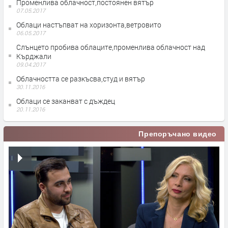
Променлива облачност,постоянен вятър
07.05.2017
Облаци настъпват на хоризонта,ветровито
06.05.2017
Слънцето пробива облаците,променлива облачност над
Кърджали
09.04.2017
Облачността се разкъсва,студ и вятър
30.11.2016
Облаци се заканват с дъждец
20.11.2016
Препоръчано видео