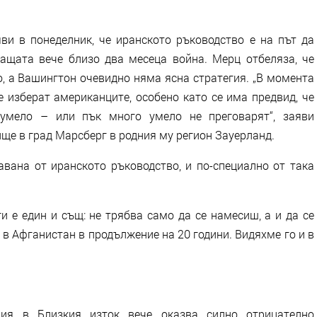
и в понеделник, че иранското ръководство е на път да
ащата вече близо два месеца война. Мерц отбеляза, че
о, а Вашингтон очевидно няма ясна стратегия. „В момента
 изберат американците, особено като се има предвид, че
 умело – или пък много умело не преговарят“, заяви
ще в град Марсберг в родния му регион Зауерланд.
авана от иранското ръководство, и по-специално от така
и е един и същ: не трябва само да се намесиш, а и да се
в Афганистан в продължение на 20 години. Видяхме го и в
ия в Близкия изток вече оказва силно отрицателно