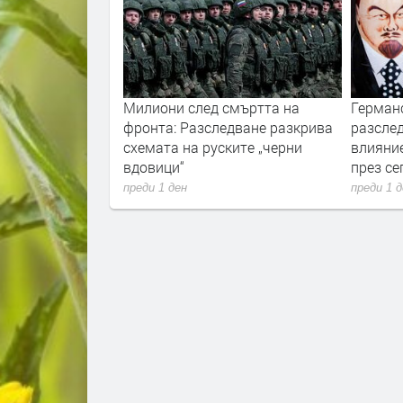
ори с пожарите
Милиони след смъртта на
Герман
нологиите vs.
фронта: Разследване разкрива
разслед
и
схемата на руските „черни
влияни
вдовици“
през с
преди 1 ден
преди 1 