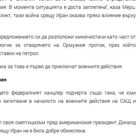
я. В момента ситуацията е доста заплетена“, каза Мерц.
фликт, тази война срещу Иран оказва пряко влияние върху
предложението си да разположи миночистачи като част от
могне за отварянето на Ормузкия проток, през който
тавки на петрол.
вка за това е първо да приключат военните действия.
ран
ето федералният канцлер подчерта също така, че към
о запитване в началото на военните действия на САЩ и
ил своя скептицизъм пред американския президент Доналд
ещу Иран не е била добре обмислена.