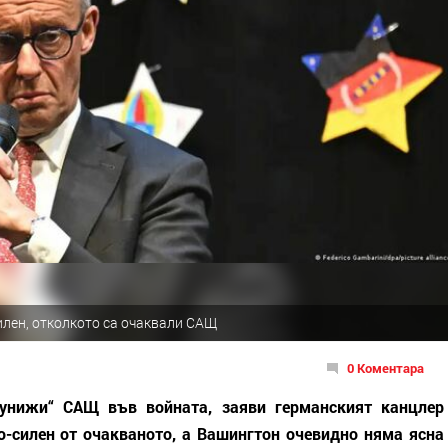
илен, отколкото са очаквали САЩ
0 Коментара
„унижи“ САЩ във войната, заяви германският канцлер
о-силен от очакваното, а Вашингтон очевидно няма ясна