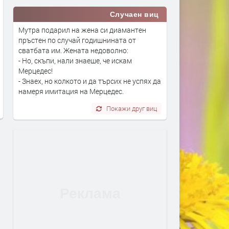
Случаен виц
Мутра подарил на жена си диамантен
пръстен по случай годишнината от
сватбата им. Жената недоволно:
Дрон с експлозив е открит на
Сеута след трагедията: К
- Но, скъпи, нали знаеше, че искам
Мерцедес!
летището в Лайпциг
виновен – Испания, Маро
- Знаех, но колкото и да търсих не успях да
трафикантите?
преди 1 ден
намеря имитация на Мерцедес.
преди 1 ден
Покажи друг виц