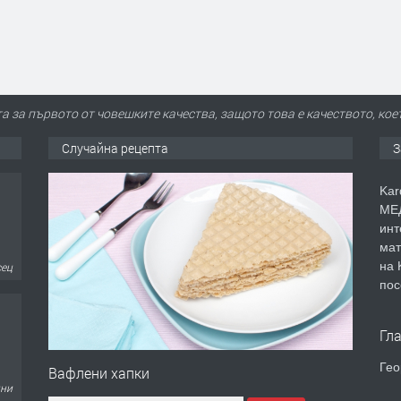
та за първото от човешките качества, защото това е качеството, кое
Случайна рецепта
З
Kar
МЕД
инт
мат
на 
сец
пос
Гл
Гео
Вафлени хапки
дни