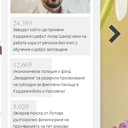
24,393
Заводът който ще промени
Кърджали:шефът Аксер Шакир кани на
работа хора от региона-без опит,с
обучение и добро заплащане
12,605
Икономическа полиция и фонд
„Земеделие“ са разкрили присвояване
на субсидии за фиктивни пасища в
Кърджалийско и Хасковско
8,020
Овчаров поиска от Йотова
дългосрочно финансиране на
проучванията на пет знакови