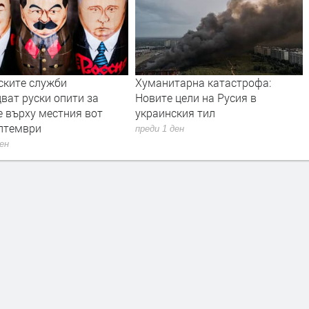
ските служби
Хуманитарна катастрофа:
ват руски опити за
Новите цели на Русия в
е върху местния вот
украинския тил
ептември
преди 1 ден
ден