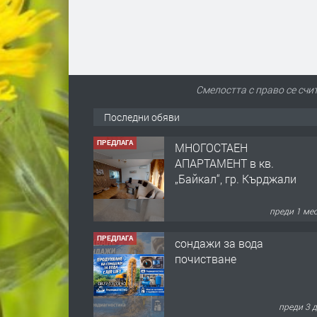
Смелостта с право се счи
Последни обяви
ПРЕДЛАГА
МНОГОСТАЕН
АПАРТАМЕНТ в кв.
„Байкал“, гр. Кърджали
преди 1 ме
ПРЕДЛАГА
сондажи за вода
почистване
преди 3 