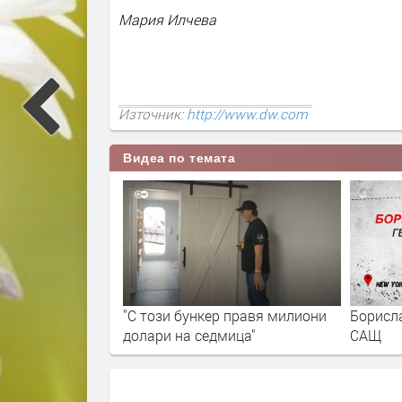
Мария Илчева
Източник:
http://www.dw.com
Видеа по темата
"С този бункер правя милиони
Борисла
долари на седмица"
САЩ