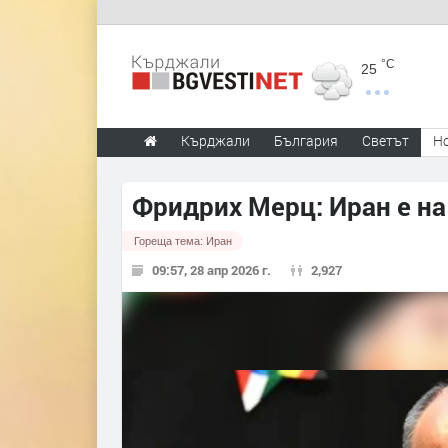
°C
25
Кърджали
България
Светът
Н
Фридрих Мерц: Иран е н
Гореща тема:
Иран
09:57, 28 апр 2026 г.
2,927