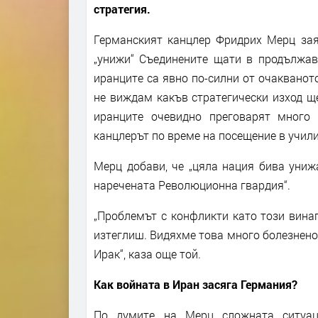
стратегия.
Германският канцлер Фридрих Мерц заяв
„унижи“ Съединените щати в продължав
иранците са явно по-силни от очакванот
не виждам какъв стратегически изход ще
иранците очевидно преговарят много
канцлерът по време на посещение в учили
Мерц добави, че „цяла нация бива униж
наречената Революционна гвардия“.
„Проблемът с конфликти като този винаг
изтеглиш. Видяхме това много болезнено 
Ирак“, каза още той.
Как войната в Иран засяга Германия?
По думите на Мерц сложната ситуац