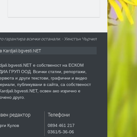
то гарантира всички останали. - Уинстън Чърчил
а Kardjali.bgvesti.NET
djali.bgvesti.NET е собственост на ЕСКОМ
ИА ГРУП ООД. Всички статии, репортажи,
ервюта и други текстови, графични и видео
ериали, публикувани в сайта, са собственост
Kardjali.bgvesti.NET, освен ако изрично е
очено друго.
авен редактор
Телефони
рги Кулов
0894 461 217
0361/5-36-06