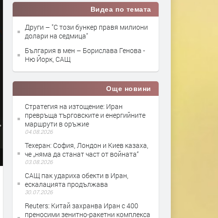
Видеа по темата
Други – "С този бункер правя милиони
долари на седмица"
България в мен – Борислава Генова -
Ню Йорк, САЩ
Още новини
Стратегия на изтощение: Иран
превръща търговските и енергийните
маршрути в оръжие
04.08.2026
Teхеран: София, Лондон и Киев казаха,
че „няма да станат част от войната“
03.08.2026
САЩ пак удариха обекти в Иран,
ескалацията продължава
30.07.2026
Reuters: Китай захранва Иран с 400
преносими зенитно-ракетни комплекса