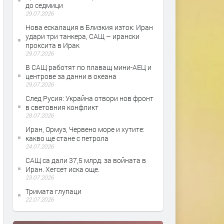
до седмици
29.07.2026
Нова ескалация в Близкия изток: Иран
удари три танкера, САЩ – ирански
проксита в Ирак
29.07.2026
В САЩ работят по плаващ мини-АЕЦ и
центрове за данни в океана
29.07.2026
След Русия: Украйна отвори нов фронт
в световния конфликт
28.07.2026
Иран, Ормуз, Червено море и хутите:
какво ще стане с петрола
24.07.2026
САЩ са дали 37,5 млрд. за войната в
Иран. Хегсет иска още.
23.07.2026
Тримата глупаци
22.07.2026