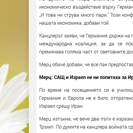
икономическо въздействие върху Германи
„И това ни струва много пари." Този кон
нашата икономика, добави той.
Канцлерът заяви, че Германия държи на 
международна коалиция, за да се по
преминава голяма част от световните дос
Мерц обаче добави, че все пак предпоста
Мерц: САЩ и Израел не ни попитаха за И
По време на посещението си в училищ
Германия и Европа не е било отпратен
Израел срещу Иран.
Мерц изтъкна, че вече два пъти е израз
Тръмп. По думите на канцлера войната ср