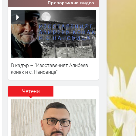
Препоръчано видео
В кадър – "Изоставеният Алибеев
конак и с. Нановица"
Четени