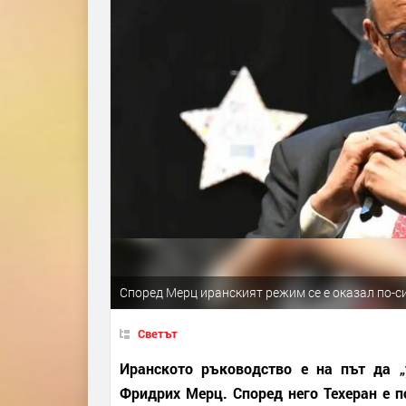
Според Мерц иранският режим се е оказал по-с
Светът
Иранското ръководство е на път да 
Фридрих Мерц. Според него Техеран е п