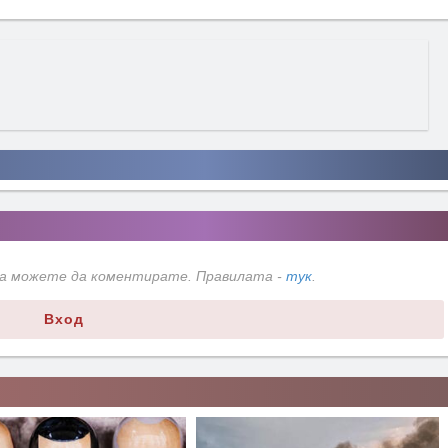
да можете да коментирате. Правилата -
тук
.
Вход