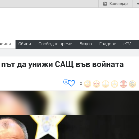
Календар
овини
Обяви
Свободно време
Видео
Градове
eTV
а път да унижи САЩ във войната
0
0